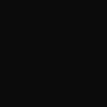
, TWS, Microfon wireless, Display LED”