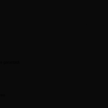
SONIC X8, 50W, Bluetooth, FM,
ie garantată
reo