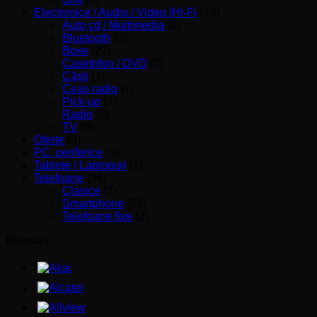
Electronice / Audio / Video /Hi-Fi
(49)
Auto cd / Multimedia
(3)
Bluetooth
(0)
Boxe
(27)
Casetofon / DVD
(3)
Căşti
(1)
Ceas radio
(1)
Pick-up
(7)
Radio
(8)
TV
(0)
Oferte
(9)
PC, periferice
(3)
Tablete / Laptopuri
(1)
Telefoane
(34)
Clasice
(7)
Smartphone
(25)
Telefoane fixe
(2)
Branduri