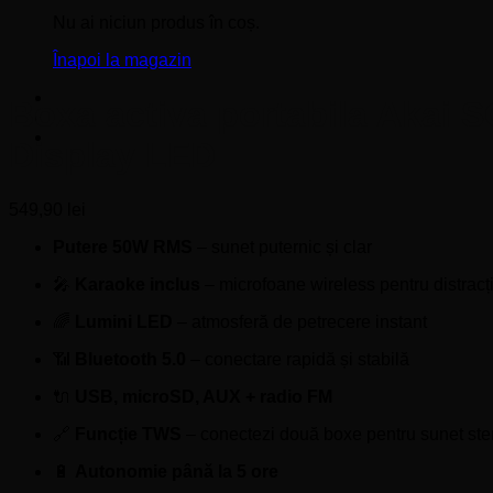
Nu ai niciun produs în coș.
Înapoi la magazin
Boxa activa portabila Akai 
Display LED
549,90
lei
Putere 50W RMS
– sunet puternic și clar
🎤
Karaoke inclus
– microfoane wireless pentru distracț
🌈
Lumini LED
– atmosferă de petrecere instant
📶
Bluetooth 5.0
– conectare rapidă și stabilă
🔌
USB, microSD, AUX + radio FM
🔗
Funcție TWS
– conectezi două boxe pentru sunet ste
🔋
Autonomie până la 5 ore