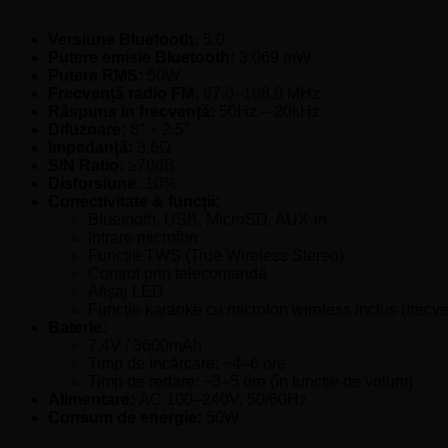
Versiune Bluetooth:
5.0
Putere emisie Bluetooth:
3.069 mW
Putere RMS:
50W
Frecvență radio FM:
87.0–108.0 MHz
Răspuns în frecvență:
50Hz – 20kHz
Difuzoare:
8″ + 2.5″
Impedanță:
3.6Ω
S/N Ratio:
≥70dB
Distorsiune:
10%
Conectivitate & funcții:
Bluetooth, USB, MicroSD, AUX-in
Intrare microfon
Funcție TWS (True Wireless Stereo)
Control prin telecomandă
Afișaj LED
Funcție karaoke cu microfon wireless inclus (frecv
Baterie:
7.4V / 3600mAh
Timp de încărcare: ~4–6 ore
Timp de redare: ~3–5 ore (în funcție de volum)
Alimentare:
AC 100–240V, 50/60Hz
Consum de energie:
50W