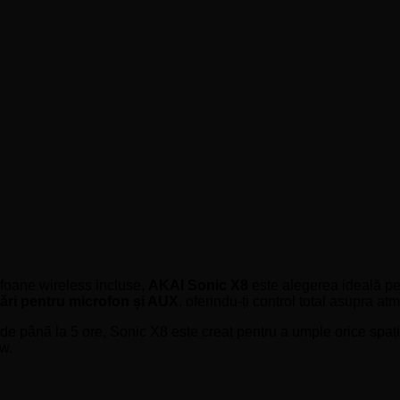
foane wireless incluse,
AKAI Sonic X8
este alegerea ideală pe
rări pentru microfon și AUX
, oferindu-ți control total asupra atm
e până la 5 ore, Sonic X8 este creat pentru a umple orice spațiu c
ow.