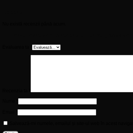
Recenzii
Nu există recenzii până acum.
Fii primul care scrii o recenzie pentru „Boxa a
Evaluarea ta
*
Recenzia ta
*
Nume
*
Email
*
Salvează-mi numele, emailul și site-ul web în acest naviga