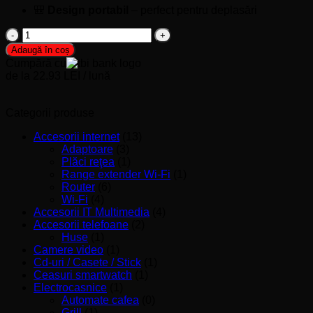
🎒
Design portabil
– perfect pentru deplasări
Cantitate
Boxa
Adaugă în coș
activa
Cumpără cu
portabila
de la 22.93 LEI / lună
Akai
SONIC
X8,
Categorii produse
50W,
Bluetooth,
Accesorii internet
(13)
FM,
Adaptoare
(3)
TWS,
Plăci reţea
(1)
Microfon
Range extender Wi-Fi
(1)
wireless,
Router
(6)
Display
Wi-Fi
(4)
LED
Accesorii IT Multimedia
(4)
Accesorii telefoane
(2)
Huse
(1)
Camere video
(1)
Cd-uri / Casete / Stick
(1)
Ceasuri smartwatch
(1)
Electrocasnice
(1)
Automate cafea
(0)
Grill
(1)