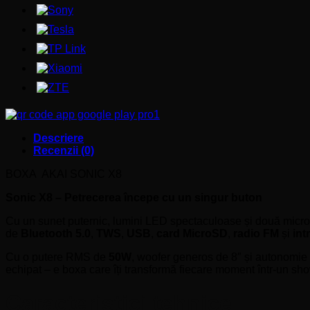
Descriere
Recenzii (0)
BOXA AKAI SONIC X8
Sonic X8 – Petrecerea începe cu un singur buton
Cu un sunet puternic, lumini LED spectaculoase și două micro
de
Bluetooth 5.0
,
TWS
,
USB
,
card MicroSD
,
radio FM
și
int
Cu o putere RMS de
50W
, woofer generos de 8″ și autonomie d
echipat – e boxa care îți transformă fiecare moment într-un sh
Caracteristici tehnice