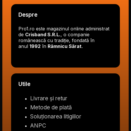
Despre
Pro1.ro este magazinul online administrat
de
Crisband S.R.L.
, o companie
românească cu tradiție, fondată în
anul
1992
în
Râmnicu Sărat
.
Utile
Livrare și retur
Metode de plată
Soluționarea litigiilor
ANPC