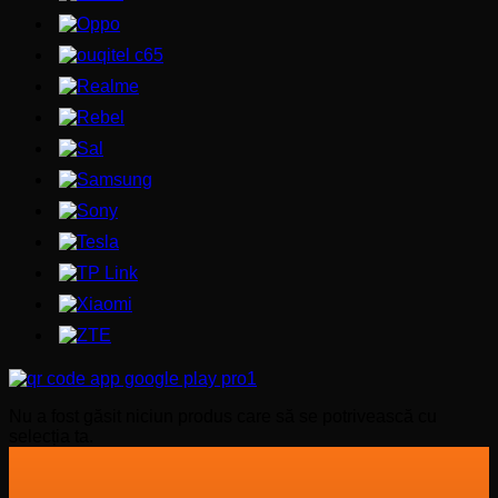
Nu a fost găsit niciun produs care să se potrivească cu
selecția ta.