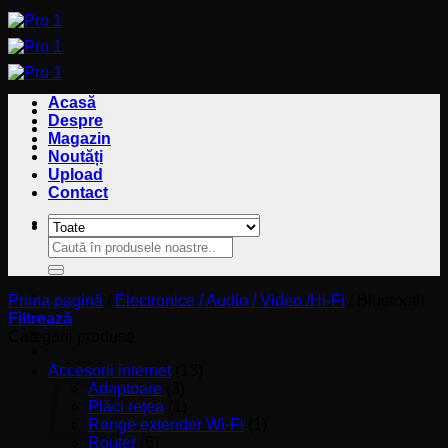
Sari
la
conținut
Acasă
Despre
Magazin
Noutăți
Upload
Contact
Caută
Caută
după:
după:
Prima pagină
/
Electronice / Audio / Video /Hi-Fi
/
Bluetooth
Filtrează
Categorii produse
Coș
Accesorii internet
(13)
Adaptoare
(3)
Plăci reţea
(1)
Range extender Wi-Fi
(1)
Router
(6)