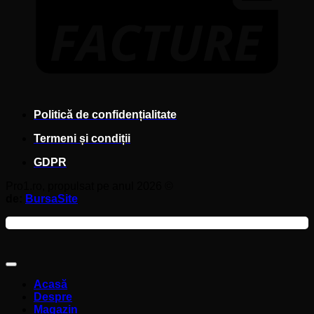
Politică de confidențialitate
Termeni și condiții
GDPR
Pro1.ro, propulsat pe anul 2026 ©
de:
BursaSite
Acasă
Despre
Magazin