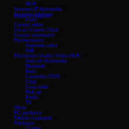
Wi-Fi
(4)
Nu ai niciun produs în coș.
Accesorii IT Multimedia
(4)
Accesorii telefoane
(2)
Înapoi la magazin
Huse
(1)
Camere video
(1)
Cd-uri / Casete / Stick
(1)
Ceasuri smartwatch
(1)
Electrocasnice
(1)
Automate cafea
(0)
Grill
(1)
Electronice / Audio / Video /Hi-Fi
(49)
Auto cd / Multimedia
(3)
Bluetooth
(0)
Boxe
(27)
Casetofon / DVD
(3)
Căşti
(1)
Ceas radio
(1)
Pick-up
(7)
Radio
(8)
TV
(0)
Oferte
(9)
PC, periferice
(3)
Tablete / Laptopuri
(1)
Telefoane
(34)
Clasice
(7)