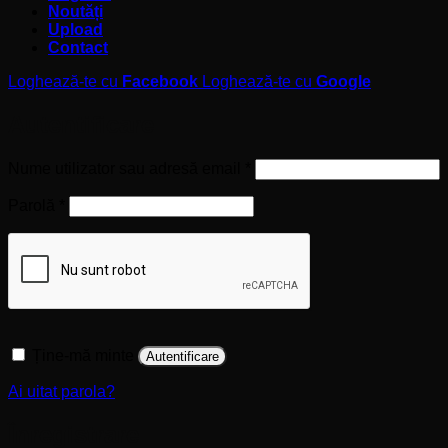
Noutăți
Upload
Contact
Loghează-te cu
Facebook
Loghează-te cu
Google
Autentificare
Obligatoriu
Nume utilizator sau adresă email
*
Obligatoriu
Parolă
*
Ține-mă minte
Autentificare
Ai uitat parola?
Înregistrare