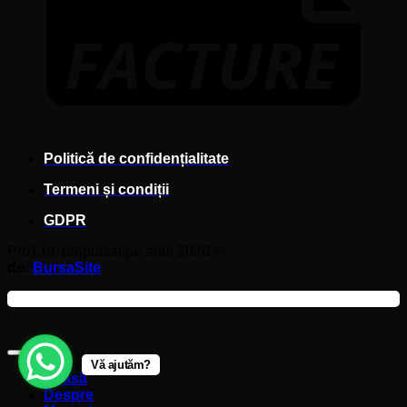
Politică de confidențialitate
Termeni și condiții
GDPR
Pro1.ro, propulsat pe anul 2026 ©
de:
BursaSite
Vă ajutăm?
Acasă
Despre