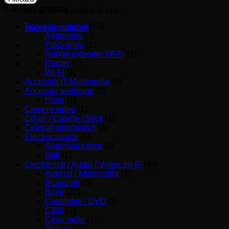
Categorii produse
Nu ai niciun produs în coș.
Accesorii internet
(13)
Înapoi la magazin
Adaptoare
(3)
Plăci reţea
(1)
Range extender Wi-Fi
(1)
Router
(6)
Wi-Fi
(4)
Accesorii IT Multimedia
(4)
Accesorii telefoane
(2)
Huse
(1)
Camere video
(1)
Cd-uri / Casete / Stick
(1)
Ceasuri smartwatch
(1)
Electrocasnice
(1)
Automate cafea
(0)
Grill
(1)
Electronice / Audio / Video /Hi-Fi
(49)
Auto cd / Multimedia
(3)
Bluetooth
(0)
Boxe
(27)
Casetofon / DVD
(3)
Căşti
(1)
Ceas radio
(1)
Pick-up
(7)