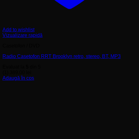
Add to wishlist
Vizualizare rapidă
Casetofon / DVD
Radio Casetofon RRT Brooklyn retro, stereo, BT, MP3
Evaluat la
5
din 5
(1)
389,00
lei
Adaugă în coș