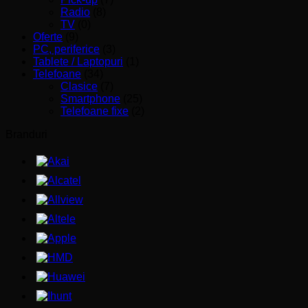
Radio
(8)
TV
(0)
Oferte
(9)
PC, periferice
(3)
Tablete / Laptopuri
(1)
Telefoane
(34)
Clasice
(7)
Smartphone
(25)
Telefoane fixe
(2)
Branduri