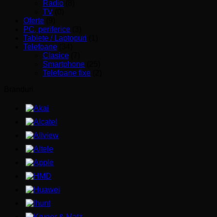
Radio
(8)
TV
(0)
Oferte
(9)
PC, periferice
(3)
Tablete / Laptopuri
(1)
Telefoane
(34)
Clasice
(7)
Smartphone
(25)
Telefoane fixe
(2)
Branduri