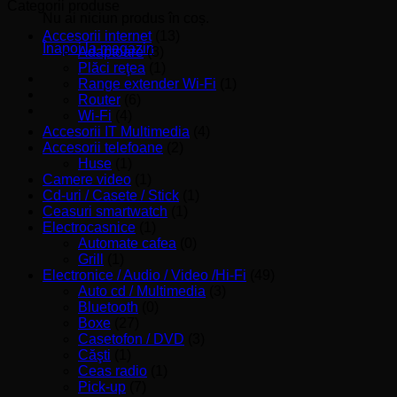
minim
maxim
Categorii produse
Nu ai niciun produs în coș.
Accesorii internet
(13)
Înapoi la magazin
Adaptoare
(3)
Plăci reţea
(1)
Range extender Wi-Fi
(1)
Router
(6)
Wi-Fi
(4)
Accesorii IT Multimedia
(4)
Accesorii telefoane
(2)
Huse
(1)
Camere video
(1)
Cd-uri / Casete / Stick
(1)
Ceasuri smartwatch
(1)
Electrocasnice
(1)
Automate cafea
(0)
Grill
(1)
Electronice / Audio / Video /Hi-Fi
(49)
Auto cd / Multimedia
(3)
Bluetooth
(0)
Boxe
(27)
Casetofon / DVD
(3)
Căşti
(1)
Ceas radio
(1)
Pick-up
(7)