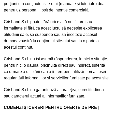
porțiuni din conținutul site-ului (manuale și tutoriale) doar
pentru uz personal, lipsit de intenție comercială.
Crisband S.r.l. poate, fără orice altă notificare sau
formalitate și fără ca acest lucru să necesite explicarea
atitudinii sale, să suspende sau să înceteze accesul
dumneavoastră la conținutul site-ului sau la o parte a
acestui conținut.
Crisband S.r.l. nu își asumă răspunderea, în nici o situație,
pentru nici o daună, pricinuita direct sau indirect, suferită
ca urmare a utilizării sau a întreruperii utilizării ori a lipsei
regularității informațiilor și serviciilor furnizate pe acest site.
Crisband S.r.l. nu garantează acuratețea, corectitudinea
sau caracterul actual al informațiilor furnizate.
COMENZI ȘI CERERI PENTRU OFERTE DE PREȚ