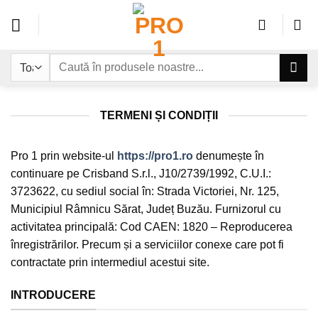
Sari
la
conținut
Caută
după:
TERMENI ȘI CONDIȚII
Pro 1 prin website-ul
https://pro1.ro
denumește în
continuare pe Crisband S.r.l., J10/2739/1992, C.U.I.:
3723622, cu sediul social în: Strada Victoriei, Nr. 125,
Municipiul Râmnicu Sărat, Județ Buzău. Furnizorul cu
activitatea principală: Cod CAEN: 1820 – Reproducerea
înregistrărilor. Precum și a serviciilor conexe care pot fi
contractate prin intermediul acestui site.
INTRODUCERE