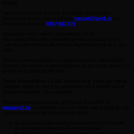
simplu!
Trebuie doar să ne anunțati de intenția de retur prin
intermediul unui e-mail la adresa:
vanzari@pro1.ro
sau
telefonic la numărul:
0767 697 676
.
Magazinul nostru oferă o perioadă de 15 de
zile calendaristice din momentul primirii coletului, timp în
care ne puteți înștiința de intenția dumneavoastră de a face
retur.
Pentru comenzile plătite cu cardul suma va fi returnată pe
același card utilizat la tranzacționare, în decurs de maxim 15
zile de la acceptarea returului.
Pentru îmbunătățirea calității produselor și serviciilor oferite
clienților noștri vă vom fi recunoscători dacă ne veți spune
motivele returnării. Vă mulțumim!
înlocuirea produsului cu un alt produs disponibil pe
www.pro1.ro
iar valoarea celui din urmă este diferită de cea
a produsului returnat, vom proceda astfel:
dacă produsul ales de dumneavoastră este mai ieftin,
vă vom returna diferența în contul bancar.
dacă produsul ales este mai scump, veți plăti diferența