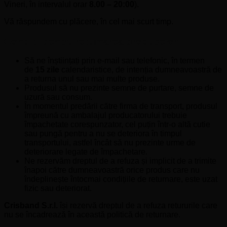
Vineri, în intervalul orar
8.00 – 20:00
).
Vă răspundem cu plăcere, în cel mai scurt timp.
Condiții pentru returnarea produselor:
Să ne înștiințați prin e-mail sau telefonic, în termen
de
15 zile
calendaristice, de intenția dumneavoastră de
a returna unul sau mai multe produse.
Produsul să nu prezinte semne de purtare, semne de
uzură sau consum.
În momentul predării către firma de transport, produsul
împreună cu ambalajul producatorului trebuie
împachetate corespunzator, cel puțin într-o altă cutie
sau pungă pentru a nu se deteriora în timpul
transportului, astfel încât să nu prezinte urme de
deteriorare legate de împachetare.
Ne rezervăm dreptul de a refuza și implicit de a trimite
înapoi către dumneavoastră orice produs care nu
îndeplinește întocmai condițiile de returnare, este uzat
fizic sau deteriorat.
Crisband S.r.l.
își rezervă dreptul de a refuza retururile care
nu se încadrează în această politică de returnare.