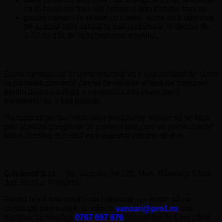
ca în cazul oricărei alte comenzi prin transfer bancar.
pentru comenzile plătite cu cardul, suma va fi returnată
pe același card utilizat la tranzacționare, în decurs de
1-30 de zile de la acceptarea returului.
Costuri de retunare:
Suma rambursată în urma returului va fi cea achitată de client
la plasarea comenzii (suma ce include și taxa de transport
pentru livrarea inițială a comenzii către client dacă
transportul nu a fost gratuit).
Transportul pentru returnarea produselor trebuie să se facă
prin aceeași companie de curierat prin care ați primit coletul
inițial (Ecolet) și costul va fi suportat integral de dvs.
Adresa pentru returnarea produselor este:
Crisband S.r.l.
– Str. Victoriei, Nr.125, Mun. Râmnicu Sărat,
Jud. Buzău, România.
Pentru orice alte detalii sau informații, nu ezitați să ne
contactați prin e-mail, la adresa
vanzari@pro1.ro
sau
telefonic la numărul
0767 697 676
(disponibil de Luni până