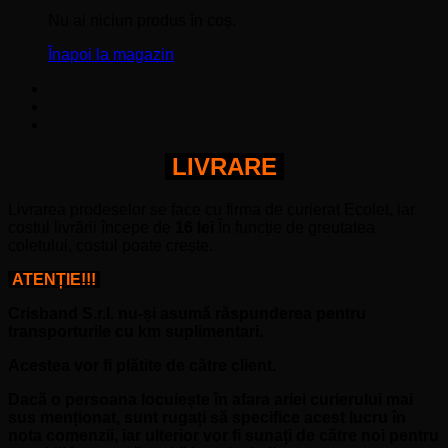
Nu ai niciun produs în coș.
Înapoi la magazin
LIVRARE
Livrarea prodeselor se face cu firma de curierat Ecolet, iar
costul livrării începe de
16 lei
În funcție de greutatea
coletului, costul poate crește.
ATENȚIE!!!
Crisband S.r.l. nu-și asumă răspunderea pentru
transporturile cu km suplimentari.
Acestea vor fi plătite de către client.
Dacă o persoana locuiește în afara ariei curierului mai
sus menționat, sunt rugați să specifice acest lucru în
nota comenzii, iar ulterior vor fi sunați de către noi pentru