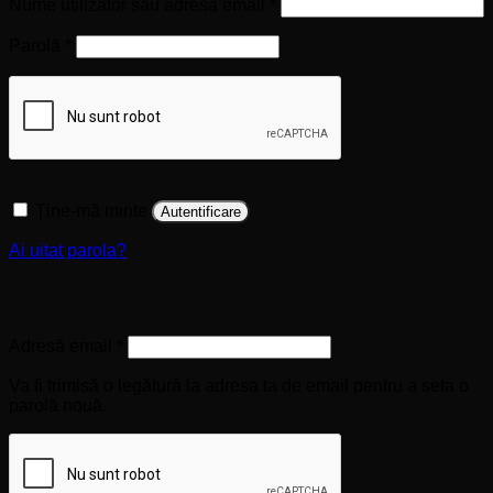
Obligatoriu
Nume utilizator sau adresă email
*
Obligatoriu
Parolă
*
Ține-mă minte
Autentificare
Ai uitat parola?
Înregistrare
Obligatoriu
Adresă email
*
Va fi trimisă o legătură la adresa ta de email pentru a seta o
parolă nouă.