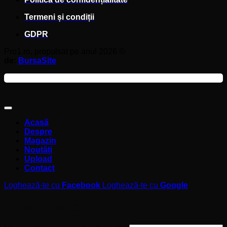
Termeni și condiții
GDPR
Pro1.ro, propulsat pe anul 2026 ©
de:
BursaSite
Acasă
Despre
Magazin
Noutăți
Upload
Contact
Loghează-te cu
Facebook
Loghează-te cu
Google
Autentificare