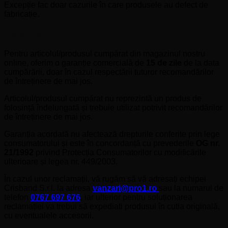
Excepție fac doar cazurile în care produsele au defect de
fabricație.
Garanția
Pentru articolul/produsul cumpărat din magazinul nostru
online, oferim o garanție comercială de
15 de zile
de la data
cumpărării, doar în cazul respectării tuturor recomandărilor
de întreținere de mai jos.
Articolul/produsul cumpărat nu reprezintă un produs de
folosință îndelungată și trebuie utilizat potrivit recomandărilor
de întreținere de mai jos.
Garanția acordată nu afectează drepturile conferite prin lege
consumatorului și este în concordanță cu prevederile
OG nr.
21/1992
privind Protecția Consumatorilor cu modificările
ulterioare și legea nr. 449/2003.
În cazul unor reclamații, vă rugăm să vă adresați echipei
Crisband S.r.l. la adresa
vanzari@pro1.ro
sau la numarul de
telefon
0767 697 676
, iar ulterior pentru soluționarea
reclamației va trebui să expediati produsul în cutia originală,
cu eventualele accesorii.