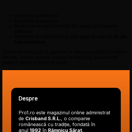
Modalități de asigurare a garanției:
repararea produsului
Înlocuirea produsului
Reducere de preț în funcție de natura deficiențelor
calitative
Termenul de soluționare a unei garanții este de
30 zile
calendaristice
Clienții beneficiază de garanție în urma acceptării condițiilor
din site, însă la cererea expresă a fiecăruia, documentul
poate fi printat și inclus în colet.
Despre
Pro1.ro este magazinul online administrat
de
Crisband S.R.L.
, o companie
românească cu tradiție, fondată în
anul
1992
în
Râmnicu Sărat
.