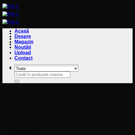
Sari
la
conținut
Acasă
Despre
Magazin
Noutăți
Upload
Contact
Caută
Caută
după:
după:
Livrare și retur
Coș