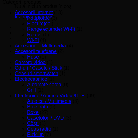
minim
maxim
Categorii produse
Nu ai niciun produs în coș.
Accesorii internet
(13)
Înapoi la magazin
Adaptoare
(3)
Plăci reţea
(1)
Range extender Wi-Fi
(1)
Router
(6)
Wi-Fi
(4)
Accesorii IT Multimedia
(4)
Accesorii telefoane
(2)
Huse
(1)
Camere video
(1)
Cd-uri / Casete / Stick
(1)
Ceasuri smartwatch
(1)
Electrocasnice
(1)
Automate cafea
(0)
Grill
(1)
Electronice / Audio / Video /Hi-Fi
(49)
Auto cd / Multimedia
(3)
Bluetooth
(0)
Boxe
(27)
Casetofon / DVD
(3)
Căşti
(1)
Ceas radio
(1)
Pick-up
(7)