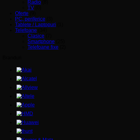
Radio
(8)
TV
(0)
Oferte
(9)
PC, periferice
(3)
Tablete / Laptopuri
(1)
Telefoane
(34)
Clasice
(7)
Smartphone
(25)
Telefoane fixe
(2)
Branduri