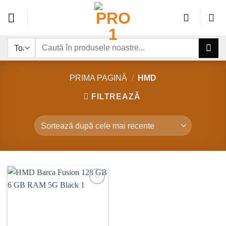
Sari
la
conținut
Caută
după:
PRIMA PAGINĂ
/
HMD
FILTREAZĂ
Add to
wishlist