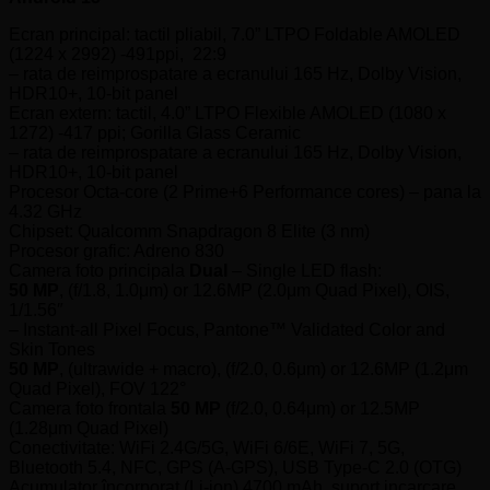
Ecran principal: tactil pliabil, 7.0” LTPO Foldable AMOLED
(1224 x 2992) -491ppi, 22:9
– rata de reimprospatare a ecranului 165 Hz, Dolby Vision,
HDR10+, 10-bit panel
Ecran extern: tactil, 4.0” LTPO Flexible AMOLED (1080 x
1272) -417 ppi; Gorilla Glass Ceramic
– rata de reimprospatare a ecranului 165 Hz, Dolby Vision,
HDR10+, 10-bit panel
Procesor Octa-core (2 Prime+6 Performance cores) – pana la
4.32 GHz
Chipset: Qualcomm Snapdragon 8 Elite (3 nm)
Procesor grafic: Adreno 830
Camera
foto principala
Dual
– Single LED flash:
50 MP
, (f/1.8, 1.0μm) or 12.6MP (2.0μm Quad Pixel), OIS,
1/1.56″
– Instant-all Pixel Focus, Pantone™ Validated Color and
Skin Tones
50 MP
, (ultrawide + macro), (f/2.0, 0.6μm) or 12.6MP (1.2μm
Quad Pixel), FOV 122°
Camera foto frontala
50 MP
(f/2.0, 0.64μm) or 12.5MP
(1.28μm Quad Pixel)
Conectivitate: WiFi 2.4G/5G, WiFi 6/6E, WiFi 7, 5G,
Bluetooth 5.4, NFC, GPS (A-GPS),
USB Type-C 2.0 (OTG)
Acumulator
încorporat
(Li-ion) 4700 mAh, suport incarcare