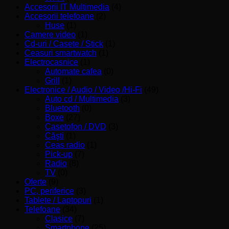
Accesorii IT Multimedia
(4)
Accesorii telefoane
(2)
Huse
(1)
Camere video
(1)
Cd-uri / Casete / Stick
(1)
Ceasuri smartwatch
(1)
Electrocasnice
(1)
Automate cafea
(0)
Grill
(1)
Electronice / Audio / Video /Hi-Fi
(49)
Auto cd / Multimedia
(3)
Bluetooth
(0)
Boxe
(27)
Casetofon / DVD
(3)
Căşti
(1)
Ceas radio
(1)
Pick-up
(7)
Radio
(8)
TV
(0)
Oferte
(9)
PC, periferice
(3)
Tablete / Laptopuri
(1)
Telefoane
(34)
Clasice
(7)
Smartphone
(25)