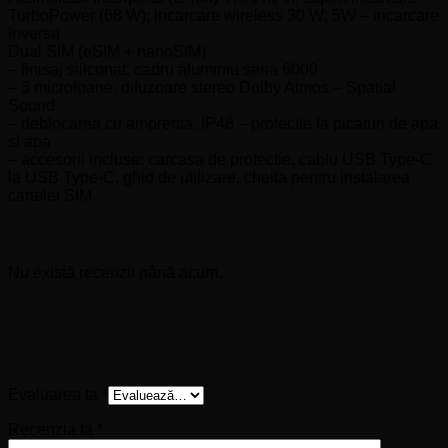
TurboPower (68 W); incarcare wireless 30 W; 5W – incarcare
inversa
Dual SIM (eSIM + nanoSIM)
– finisaj siliconat; cadru aluminiu seria 6000
– 3 microfoane, difuzoare stereo Dolby Atmos – Spatial
Sound
– deblocarea cu amprenta, IP48 – protectie la picaturi de apa
si apa
– accesorii incluse: carcasa de protectie, cablu USB Type-C
la USB Type-C, ghid de utilizare, cheita pentru instalarea
cartelei SIM
Recenzii
Nu există recenzii până acum.
Fii primul care scrii o recenzie pentru „Telefon
mobil Motorola Razr 60 Ultra,Octa Core 4.32
GHz, 512 GB+16 GB RAM,Pantone Scarab”
Evaluarea ta
*
Recenzia ta
*