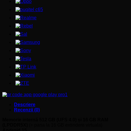
Descriere
Recenzii (0)
Memorie
internă
512 GB (UFS 4.0)
și
16 GB RAM
(LPDDR5X)
(+ pana la 16 GB extindere virtuala)
Android 15