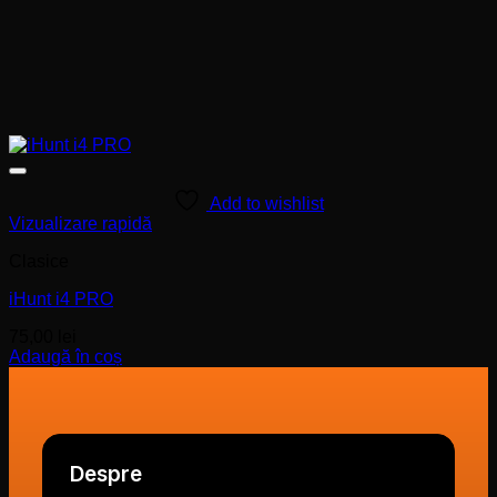
Add to wishlist
Vizualizare rapidă
Clasice
iHunt i4 PRO
75,00
lei
Adaugă în coș
Despre