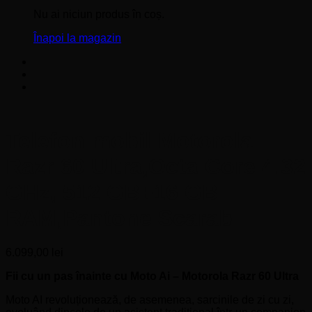
Nu ai niciun produs în coș.
Înapoi la magazin
Telefon mobil Motorola
Razr 60 Ultra,Octa Core 4.32
GHz, 512 GB+16 GB
RAM,Pantone Scarab
6.099,00
lei
Fii cu un pas înainte cu Moto Ai – Motorola Razr 60 Ultra
Moto AI revoluționează, de asemenea, sarcinile de zi cu zi,