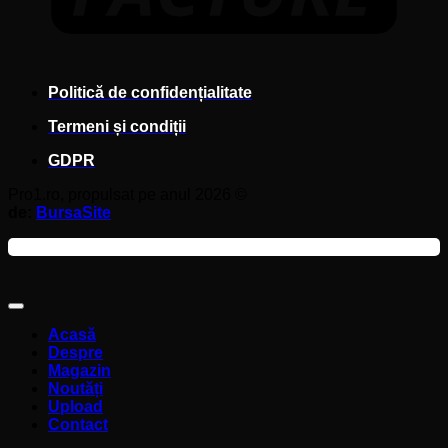
Politică de confidențialitate
Termeni și condiții
GDPR
Pro1.ro, propulsat pe anul 2026 ©
de:
BursaSite
Acasă
Despre
Magazin
Noutăți
Upload
Contact