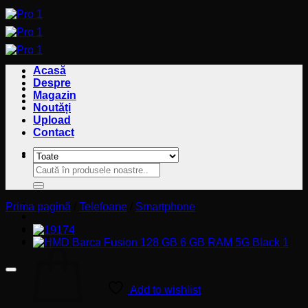
Sari
la
conținut
Acasă
Despre
Magazin
Noutăți
Upload
Contact
Caută
Caută
după:
după:
Prima pagină
/
Telefoane
/
Smartphone
Coș
Add to wishlist