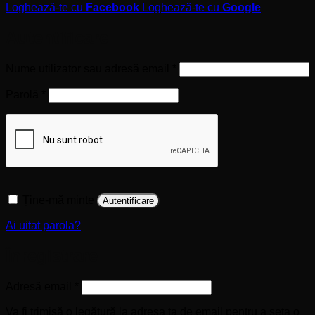
Loghează-te cu
Facebook
Loghează-te cu
Google
Autentificare
Obligatoriu
Nume utilizator sau adresă email
*
Obligatoriu
Parolă
*
Ține-mă minte
Autentificare
Ai uitat parola?
Înregistrare
Obligatoriu
Adresă email
*
Va fi trimisă o legătură la adresa ta de email pentru a seta o