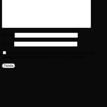
Nume
*
Email
*
Salvează-mi numele, emailul și site-ul web în acest
navigator pentru data viitoare când o să comentez.
Produse similare