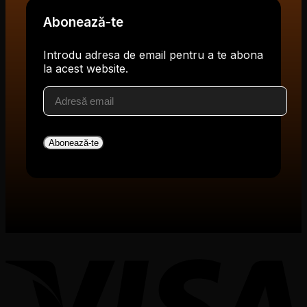
Abonează-te
Introdu adresa de email pentru a te abona
la acest website.
Adresă
email
Abonează-te
V