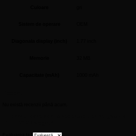
Culoare
gri
Sistem de operare
OEM
Diagonala display (inch)
1.77 inch
Memorie
32 MB
Capacitate (mAh)
1000 mAh
Recenzii
Nu există recenzii până acum.
Fii primul care scrii o recenzie pentru „Nokia
105 – 2023 Negru”
Evaluarea ta
*