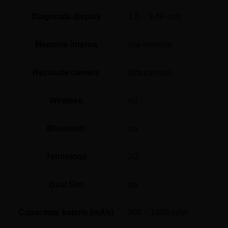
Diagonala display
1.5 – 3.49 inch
Memorie interna
low memory
Rezolutie camera
fara camera
Wireless
nu
Bluetooth
nu
Tehnologii
2G
Dual Sim
da
Capacitate baterie (mAh)
500 – 1000 mAh