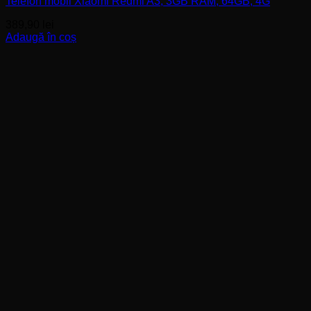
Telefon mobil Xiaomi Redmi A3, 3GB RAM, 64GB, 4G
389,90
lei
Adaugă în coș