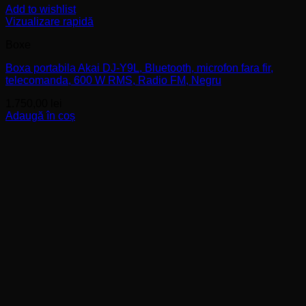
Add to wishlist
Vizualizare rapidă
Boxe
Boxa portabila Akai DJ-Y9L, Bluetooth, microfon fara fir,
telecomanda, 600 W RMS, Radio FM, Negru
1.750,00
lei
Adaugă în coș