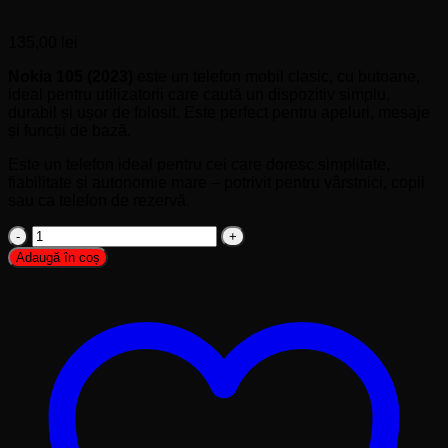
135,00
lei
Nokia 105 (2023)
este un telefon mobil clasic, cu butoane,
ideal pentru utilizatorii care caută un dispozitiv simplu,
durabil și ușor de folosit. Este perfect pentru apeluri, mesaje
și funcții de bază.
Este un telefon ideal pentru cei care doresc simplitate,
fiabilitate și autonomie mare – potrivit pentru vârstnici, copii
sau ca telefon de rezervă.
Cantitate
Nokia
Adaugă în coș
105
-
2023
Negru