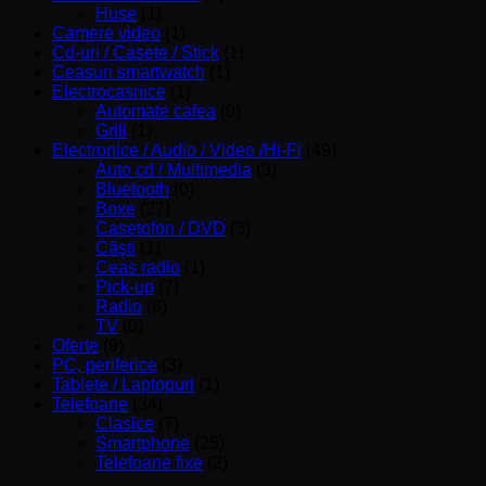
Huse
(1)
Camere video
(1)
Cd-uri / Casete / Stick
(1)
Ceasuri smartwatch
(1)
Electrocasnice
(1)
Automate cafea
(0)
Grill
(1)
Electronice / Audio / Video /Hi-Fi
(49)
Auto cd / Multimedia
(3)
Bluetooth
(0)
Boxe
(27)
Casetofon / DVD
(3)
Căşti
(1)
Ceas radio
(1)
Pick-up
(7)
Radio
(8)
TV
(0)
Oferte
(9)
PC, periferice
(3)
Tablete / Laptopuri
(1)
Telefoane
(34)
Clasice
(7)
Smartphone
(25)
Telefoane fixe
(2)