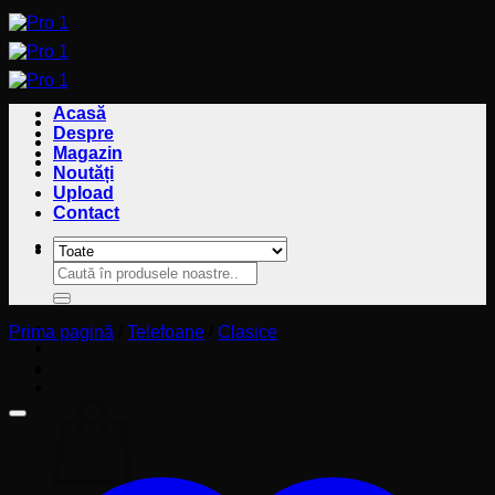
Sari
la
conținut
Acasă
Despre
Magazin
Noutăți
Upload
Contact
Caută
Caută
după:
după:
Prima pagină
/
Telefoane
/
Clasice
Coș