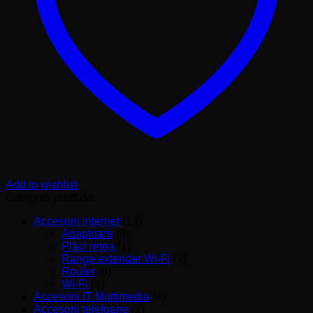
Add to wishlist
Categorii produse
Accesorii internet
(13)
Adaptoare
(3)
Plăci reţea
(1)
Range extender Wi-Fi
(1)
Router
(6)
Wi-Fi
(4)
Accesorii IT Multimedia
(4)
Accesorii telefoane
(2)