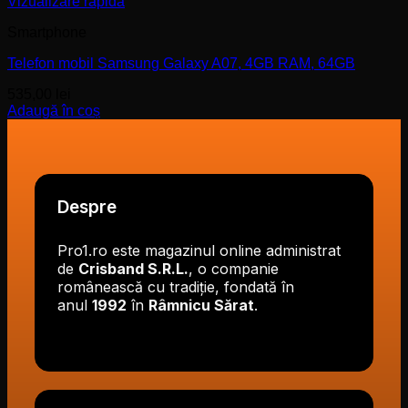
Vizualizare rapidă
Smartphone
Telefon mobil Samsung Galaxy A07, 4GB RAM, 64GB
535,00
lei
Adaugă în coș
Despre
Pro1.ro este magazinul online administrat
de
Crisband S.R.L.
, o companie
românească cu tradiție, fondată în
anul
1992
în
Râmnicu Sărat
.