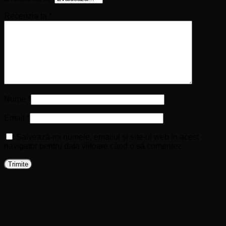
Recenzia ta
*
Nume
*
Email
*
Salvează-mi numele, emailul și site-ul web în acest
navigator pentru data viitoare când o să comentez.
Produse similare