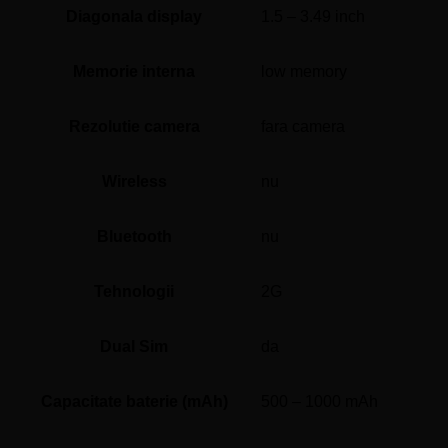
Diagonala display
1.5 – 3.49 inch
Memorie interna
low memory
Rezolutie camera
fara camera
Wireless
nu
Bluetooth
nu
Tehnologii
2G
Dual Sim
da
Capacitate baterie (mAh)
500 – 1000 mAh