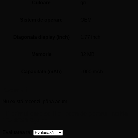
Culoare
gri
Sistem de operare
OEM
Diagonala display (inch)
1.77 inch
Memorie
32 MB
Capacitate (mAh)
1000 mAh
Recenzii
Nu există recenzii până acum.
Fii primul care scrii o recenzie pentru „Nokia
105-2023 Cyan”
Evaluarea ta
*