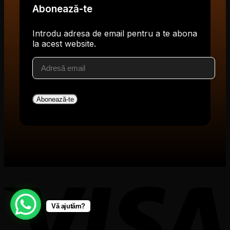
Abonează-te
Introdu adresa de email pentru a te abona
la acest website.
Adresă
email
Abonează-te
V
Vă ajutăm?