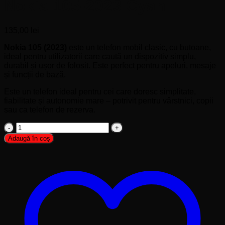
Nokia 105-2023 Cyan
135,00
lei
Nokia 105 (2023)
este un telefon mobil clasic, cu butoane,
ideal pentru utilizatorii care caută un dispozitiv simplu,
durabil și ușor de folosit. Este perfect pentru apeluri, mesaje
și funcții de bază.
Este un telefon ideal pentru cei care doresc simplitate,
fiabilitate și autonomie mare – potrivit pentru vârstnici, copii
sau ca telefon de rezerva.
Cantitate
Nokia
Adaugă în coș
105-
2023
Cyan