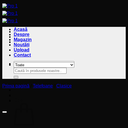
Sari
la
conținut
Acasă
Despre
Magazin
Noutăți
Upload
Contact
Caută
Caută
după:
după:
Prima pagină
/
Telefoane
/
Clasice
Coș