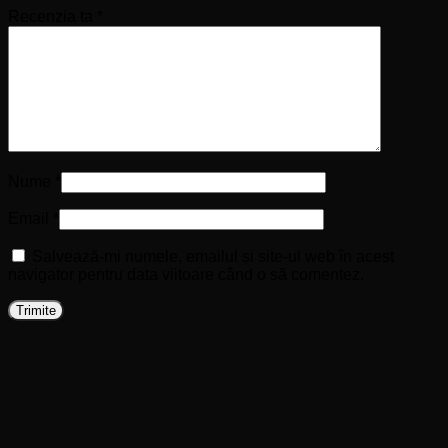
Recenzia ta
*
Nume
*
Email
*
Salvează-mi numele, emailul și site-ul web în acest
navigator pentru data viitoare când o să comentez.
Produse similare