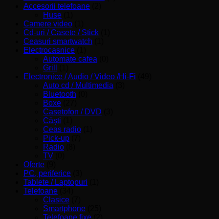
Accesorii telefoane
(2)
Huse
(1)
Camere video
(1)
Cd-uri / Casete / Stick
(1)
Ceasuri smartwatch
(1)
Electrocasnice
(1)
Automate cafea
(0)
Grill
(1)
Electronice / Audio / Video /Hi-Fi
(49)
Auto cd / Multimedia
(3)
Bluetooth
(0)
Boxe
(27)
Casetofon / DVD
(3)
Căşti
(1)
Ceas radio
(1)
Pick-up
(7)
Radio
(8)
TV
(0)
Oferte
(9)
PC, periferice
(3)
Tablete / Laptopuri
(1)
Telefoane
(34)
Clasice
(7)
Smartphone
(25)
Telefoane fixe
(2)