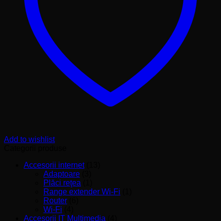
Add to wishlist
Categorii produse
Accesorii internet
(13)
Adaptoare
(3)
Plăci reţea
(1)
Range extender Wi-Fi
(1)
Router
(6)
Wi-Fi
(4)
Accesorii IT Multimedia
(4)