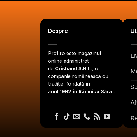
Despre
Ut
Pro1.ro este magazinul
Li
online administrat
de
Crisband S.R.L.
, o
Me
companie românească cu
tradiție, fondată în
So
anul
1992
în
Râmnicu Sărat
.
A
Re