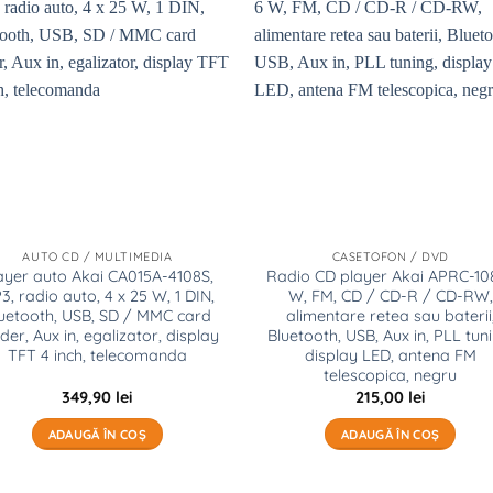
Add to
Add
wishlist
wish
AUTO CD / MULTIMEDIA
CASETOFON / DVD
ayer auto Akai CA015A-4108S,
Radio CD player Akai APRC-108
3, radio auto, 4 x 25 W, 1 DIN,
W, FM, CD / CD-R / CD-RW,
uetooth, USB, SD / MMC card
alimentare retea sau baterii
der, Aux in, egalizator, display
Bluetooth, USB, Aux in, PLL tuni
TFT 4 inch, telecomanda
display LED, antena FM
telescopica, negru
349,90
lei
215,00
lei
ADAUGĂ ÎN COȘ
ADAUGĂ ÎN COȘ