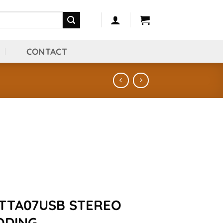
D
CONTACT
 TTA07USB STEREO
ODING