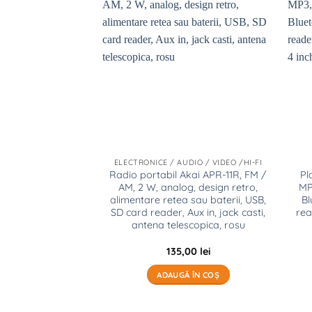
Add to
Add to
wishlist
wishlist
 RADIO
ELECTRONICE / AUDIO / VIDEO /HI-FI
Akai ACR-3899, FM
Radio portabil Akai APR-11R, FM /
Pl
re retea, functie
AM, 2 W, analog, design retro,
MP
ie Snooze, sleep
alimentare retea sau baterii, USB,
Bl
, negru
SD card reader, Aux in, jack casti,
rea
antena telescopica, rosu
,00
lei
135,00
lei
Ă ÎN COȘ
ADAUGĂ ÎN COȘ