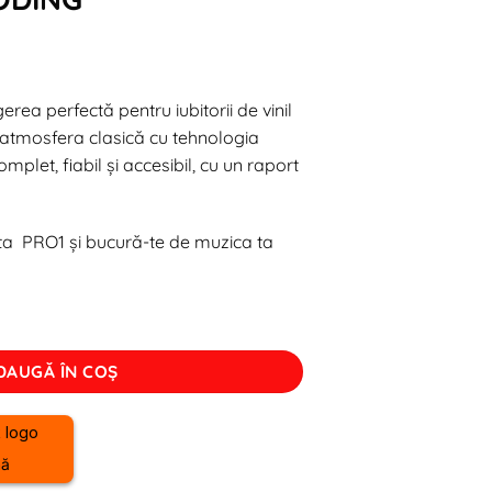
erea perfectă pentru iubitorii de vinil
atmosfera clasică cu tehnologia
mplet, fiabil și accesibil, cu un raport
a PRO1 și bucură-te de muzica ta
TTA07USB STEREO FUNCTIE ENCODING
DAUGĂ ÎN COȘ
nă