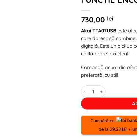
730,00
lei
Akai TTA07USB
este aleg
care doresc să combine 
digitală. Este un pickup co
calitate-preț excelent.
Comandă acum din ofert
preferată, cu stil!
Cantitate PICK-UP AKAI 
A
Cumpără cu
de la 29.33 LEI / lu