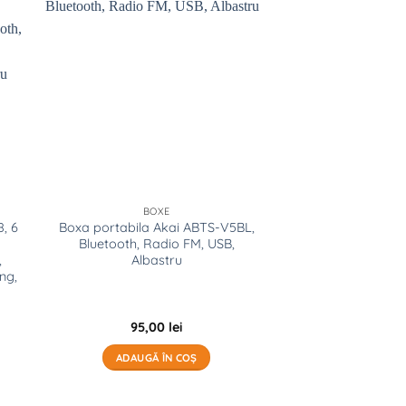
 to
Add to
list
wishlist
BOXE
, 6
Boxa portabila Akai ABTS-V5BL,
Bluetooth, Radio FM, USB,
,
Albastru
ng,
95,00
lei
ADAUGĂ ÎN COȘ