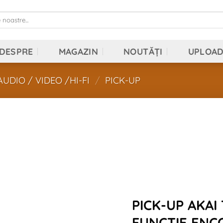
DESPRE
MAGAZIN
NOUTĂȚI
UPLOA
UDIO / VIDEO /HI-FI
/
PICK-UP
Add to
wishlist
PICK-UP AKAI
FUNCTIE ENC