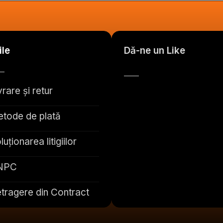
ile
Dă-ne un Like
vrare și retur
tode de plată
luționarea litigiilor
NPC
tragere din Contract