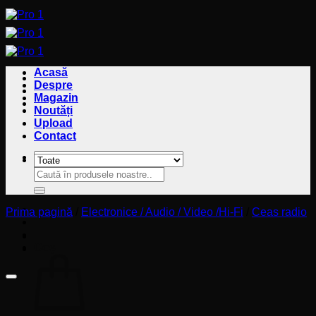
Sari
la
conținut
Acasă
Despre
Magazin
Noutăți
Upload
Contact
Caută
Caută
după:
după:
Prima pagină
/
Electronice / Audio / Video /Hi-Fi
/
Ceas radio
Coș