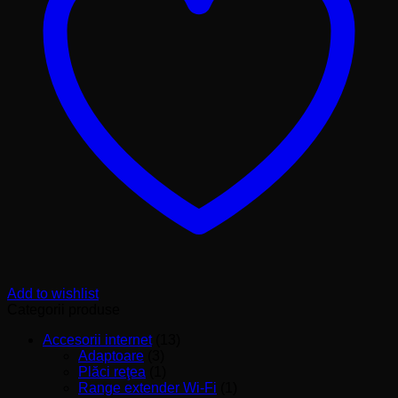
AM,
alimentare
retea,
functie
alarma,
functie
Snooze,
sleep
timer,
negru
Add to wishlist
Categorii produse
Accesorii internet
(13)
Adaptoare
(3)
Plăci reţea
(1)
Range extender Wi-Fi
(1)