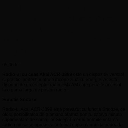
Radio cu ceas Akai ACR-
3899, FM / AM, alimentare
retea, functie alarma,
functie Snooze, sleep timer,
negru
95,00
lei
Radio-ul cu ceas Akai ACR-3899
este un dispozitiv versatil
si practic, perfect pentru a incepe ziua cu energie. Acesta
dispune de un receptor radio FM / AM care permite accesul
la o gama larga de posturi radio.
Functie Snooze
Radio-ul Akai ACR-3899
este prevazut cu functia Snooze, ce
ofera posibilitatea de a amana alarma pentru cateva minute
suplimentare de somn, iar Sleep Timer-ul permite setarea
radio-ului sa se opreasca automat dupa o anumita perioada