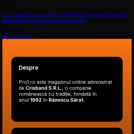
Căşti
Casti audio Over ear AKAI BTH-B6 Active noise cancelling,
Bluetooth 5.0, 10 ore autonomie, negru
145,00
lei
Adaugă în coș
Despre
Pro1.ro este magazinul online administrat
de
Crisband S.R.L.
, o companie
românească cu tradiție, fondată în
anul
1992
în
Râmnicu Sărat
.