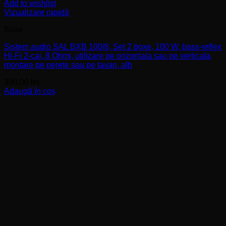
Add to wishlist
Vizualizare rapidă
Boxe
Sistem audio SAL BXB 100/8, Set 2 boxe, 100 W, bass-reflex
Hi-Fi 2-cai, 8 Ohmi, utilizare pe orizontala sau pe verticala,
montare pe perete sau pe tavan, alb
390,00
lei
Adaugă în coș