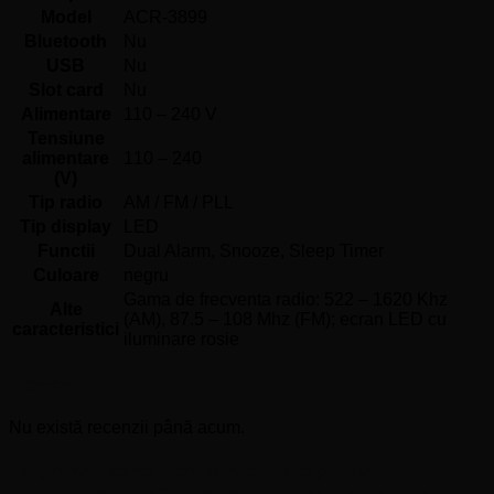
Model
ACR-3899
Bluetooth
Nu
USB
Nu
Slot card
Nu
Alimentare
110 – 240 V
Tensiune
alimentare
110 – 240
(V)
Tip radio
AM / FM / PLL
Tip display
LED
Functii
Dual Alarm, Snooze, Sleep Timer
Culoare
negru
Gama de frecventa radio: 522 – 1620 Khz
Alte
(AM), 87.5 – 108 Mhz (FM); ecran LED cu
caracteristici
iluminare rosie
Recenzii
Nu există recenzii până acum.
Fii primul care scrii o recenzie pentru „Radio