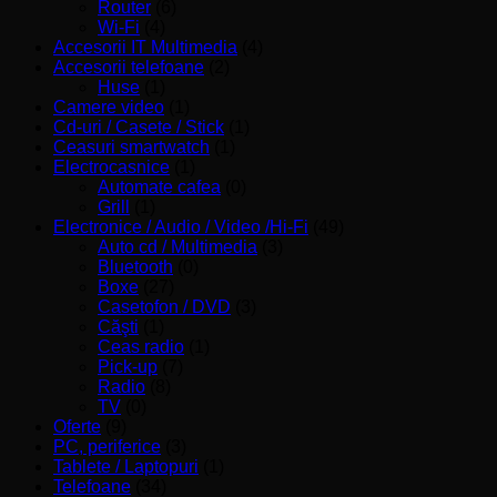
Router
(6)
Wi-Fi
(4)
Accesorii IT Multimedia
(4)
Accesorii telefoane
(2)
Huse
(1)
Camere video
(1)
Cd-uri / Casete / Stick
(1)
Ceasuri smartwatch
(1)
Electrocasnice
(1)
Automate cafea
(0)
Grill
(1)
Electronice / Audio / Video /Hi-Fi
(49)
Auto cd / Multimedia
(3)
Bluetooth
(0)
Boxe
(27)
Casetofon / DVD
(3)
Căşti
(1)
Ceas radio
(1)
Pick-up
(7)
Radio
(8)
TV
(0)
Oferte
(9)
PC, periferice
(3)
Tablete / Laptopuri
(1)
Telefoane
(34)