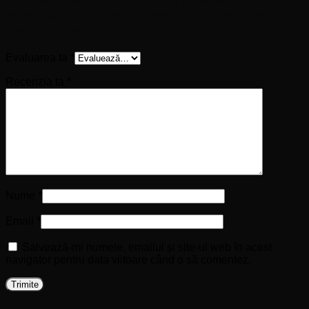
cu ceas Akai ACR-3899, FM / AM, alimentare
retea, functie alarma, functie Snooze, sleep
timer, negru”
Evaluarea ta
*
Recenzia ta
*
Nume
*
Email
*
Salvează-mi numele, emailul și site-ul web în acest
navigator pentru data viitoare când o să comentez.