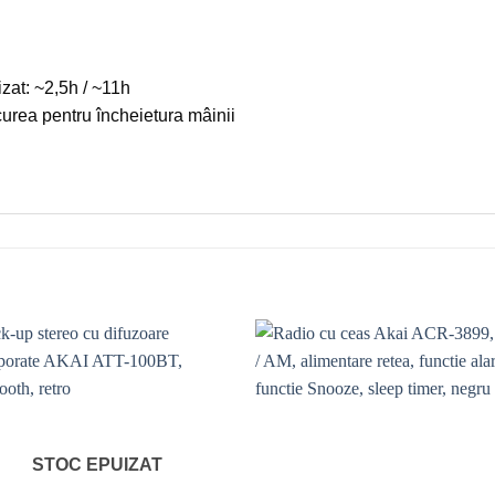
izat: ~2,5h / ~11h
urea pentru încheietura mâinii
Add to
Add
wishlist
wishl
STOC EPUIZAT