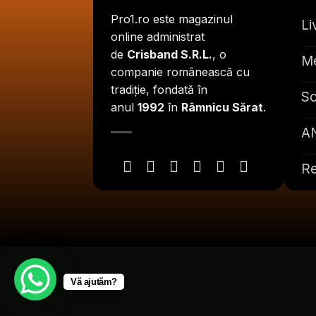
Pro1.ro este magazinul
Li
online administrat
de
Crisband S.R.L.
, o
Me
companie românească cu
tradiție, fondată în
So
anul
1992
în
Râmnicu Sărat
.
A
Re
Vă ajutăm?