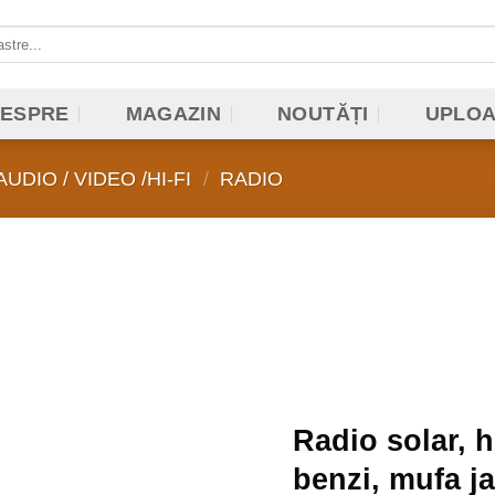
ESPRE
MAGAZIN
NOUTĂȚI
UPLO
UDIO / VIDEO /HI-FI
/
RADIO
Add to
wishlist
Radio solar, 
benzi, mufa j