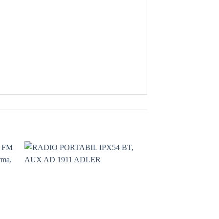
 to
Add to
ist
wishlist