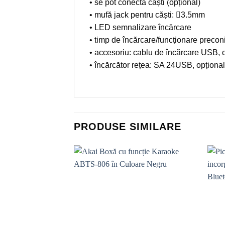
• se pot conecta căști (opțional)
• mufă jack pentru căști: 3.5mm
• LED semnalizare încărcare
• timp de încărcare/funcționare precon
• accesoriu: cablu de încărcare USB, c
• încărcător rețea: SA 24USB, opțional
PRODUSE SIMILARE
Add to
wishlist