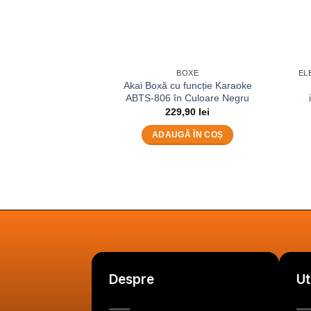
BOXE
EL
Akai Boxă cu funcție Karaoke
ABTS-806 în Culoare Negru
229,90
lei
ADAUGĂ ÎN COȘ
Despre
Ut