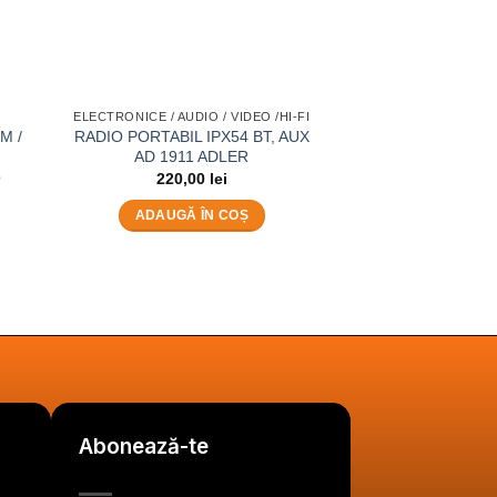
ELECTRONICE / AUDIO / VIDEO /HI-FI
ELECTRONICE / AUDI
M /
RADIO PORTABIL IPX54 BT, AUX
Radio portabil Ak
AD 1911 ADLER
AM, 2 W, analog,
p
alimentare retea s
220,00
lei
SD card reader, Au
antena telesc
ADAUGĂ ÎN COȘ
135,0
ADAUGĂ 
Abonează-te