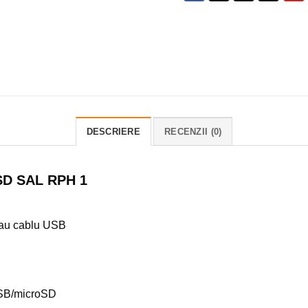
DESCRIERE
RECENZII (0)
/SD SAL RPH 1
 sau cablu USB
USB/microSD