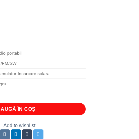
io portabil
/FM/SW
umulator Incarcare solara
gru
AUGĂ ÎN COȘ
Add to wishlist