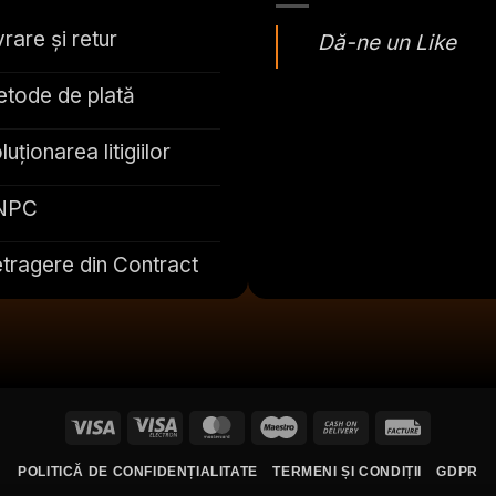
vrare și retur
Dă-ne un Like
tode de plată
luționarea litigiilor
NPC
tragere din Contract
Visa
Visa
MasterCard
Maestro
Cash
Facture
Electron
On
POLITICĂ DE CONFIDENȚIALITATE
TERMENI ȘI CONDIȚII
GDPR
Delivery