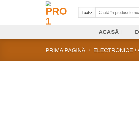
Sari
Caută
la
după:
conținut
ACASĂ
D
PRIMA PAGINĂ
/
ELECTRONICE / A