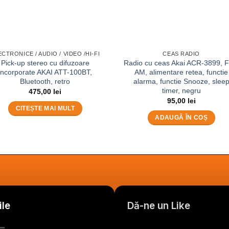
ECTRONICE / AUDIO / VIDEO /HI-FI
CEAS RADIO
Pick-up stereo cu difuzoare
Radio cu ceas Akai ACR-3899, F
incorporate AKAI ATT-100BT,
AM, alimentare retea, functie
Bluetooth, retro
alarma, functie Snooze, slee
timer, negru
475,00
lei
95,00
lei
CITEȘTE MAI MULT
ADAUGĂ ÎN COȘ
ile
Dă-ne un Like