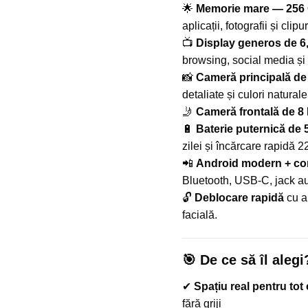
🌟
Memorie mare — 256
aplicații, fotografii și clipu
📺
Display generos de 6
browsing, social media și 
📸
Cameră principală de
detaliate și culori naturale
🤳
Cameră frontală de 8
🔋
Baterie puternică de
zilei și încărcare rapidă 2
📲
Android modern + con
Bluetooth, USB-C, jack au
🔓
Deblocare rapidă
cu a
facială.
🎯 De ce să îl alegi
✔
Spațiu real pentru tot 
fără griji