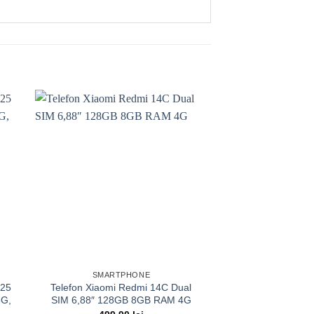
 to
Add to
ist
wishlist
SMARTPHONE
SMARTP
S25
Telefon Xiaomi Redmi 14C Dual
Samsung Galaxy
5G,
SIM 6,88″ 128GB 8GB RAM 4G
RAM, 1