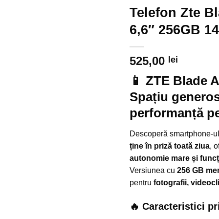
Telefon Zte B
6,6″ 256GB 1
525,00
lei
📱
ZTE Blade 
Spațiu generos
performanță pen
Descoperă smartphone-ul p
ține în priză toată ziua
, 
autonomie mare și funcții
Versiunea cu
256 GB mem
pentru
fotografii, videocli
🔥 Caracteristici pr