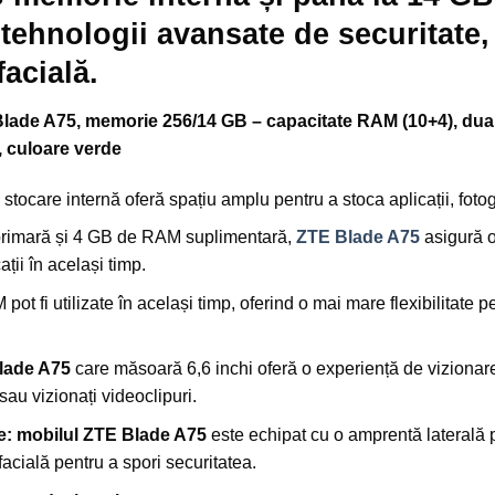
i tehnologii avansate de securitate
facială.
 Blade A75, memorie 256/14 GB – capacitate RAM (10+4), dua
i, culoare verde
ocare internă oferă spațiu amplu pentru a stoca aplicații, fotograf
imară și 4 GB de RAM suplimentară,
ZTE Blade A75
asigură o
ții în același timp.
pot fi utilizate în același timp, oferind o mai mare flexibilitate 
lade A75
care măsoară 6,6 inchi oferă o experiență de vizionare 
sau vizionați videoclipuri.
e:
mobilul ZTE Blade A75
este echipat cu o amprentă laterală 
acială pentru a spori securitatea.