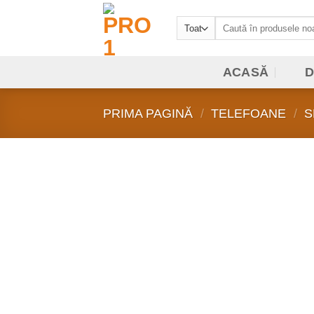
Sari
Caută
la
după:
conținut
ACASĂ
D
PRIMA PAGINĂ
/
TELEFOANE
/
S