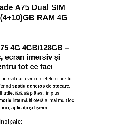
lade A75 Dual SIM
4(4+10)GB RAM 4G
A75 4G 4GB/128GB
–
, ecran imersiv și
tru tot ce faci
otrivit dacă vrei un telefon care
te
oferind
spațiu generos de stocare,
 utile
, fără să plătești în plus!
orie internă
îți oferă și mai mult loc
puri, aplicații și fișiere
.
incipale: