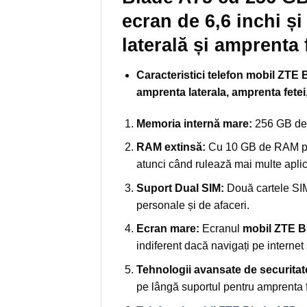
ecran de 6,6 inchi ș
laterală și amprenta 
Caracteristici telefon mobil ZTE
amprenta laterala, amprenta fete
Memoria internă mare:
256 GB de st
RAM extinsă:
Cu 10 GB de RAM pr
atunci când rulează mai multe aplica
Suport Dual SIM:
Două cartele SIM 
personale și de afaceri.
Ecran mare:
Ecranul
mobil ZTE B
indiferent dacă navigați pe internet 
Tehnologii avansate de securitat
pe lângă suportul pentru amprenta f