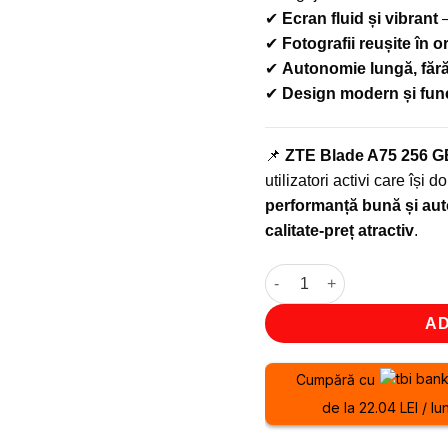
✔
Ecran fluid și vibrant
–
✔
Fotografii reușite în 
✔
Autonomie lungă, fără
✔
Design modern și funcț
📌
ZTE Blade A75 256 G
utilizatori activi care își 
performanță bună și au
calitate-preț atractiv
.
Cantitate Telefon Zte Bla
AD
Cumpără cu
de la 22.04 LEI / lu