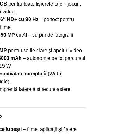
 GB
pentru toate fișierele tale – jocuri,
ri video.
,6″ HD+ cu 90 Hz
– perfect pentru
filme.
 50 MP
cu AI – surprinde fotografii
.
 MP
pentru selfie clare și apeluri video.
 5000 mAh
– autonomie pe tot parcursul
2,5 W.
ectivitate completă
(Wi-Fi,
dio).
mprentă laterală și recunoaștere
?
ce iubești
– filme, aplicații și fișiere