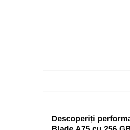
Descoperiți performa
Blade A75 cu 256 GB