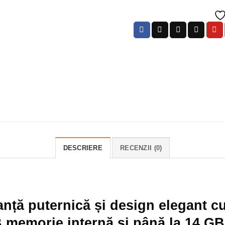
DESCRIERE
RECENZII (0)
nță puternică și design elegant c
 memorie internă și până la 14 G