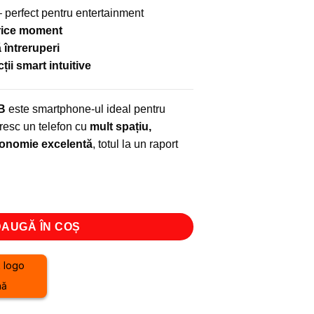
 perfect pentru entertainment
orice moment
 întreruperi
ii smart intuitive
B
este smartphone-ul ideal pentru
doresc un telefon cu
mult spațiu,
tonomie excelentă
, totul la un raport
de A75 Dual SIM 6,6″ 256GB 14(4+10)GB RAM 4G
AUGĂ ÎN COȘ
nă