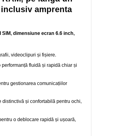
, inclusiv amprenta
l SIM, dimensiune ecran 6.6 inch,
ii, videoclipuri și fișiere.
 performanță fluidă și rapidă chiar și
pentru gestionarea comunicațiilor
distinctivă și confortabilă pentru ochi,
pentru o deblocare rapidă și ușoară,