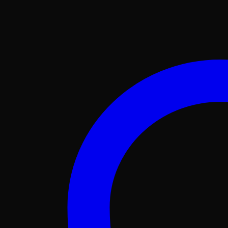
SIM,
8GB
RAM,
256GB,
4G