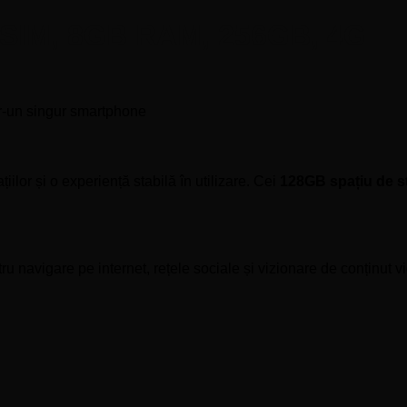
 SIM, 8GB RAM, 256GB, 4G
-un singur smartphone
iilor și o experiență stabilă în utilizare. Cei
128GB spațiu de s
u navigare pe internet, rețele sociale și vizionare de conținut v