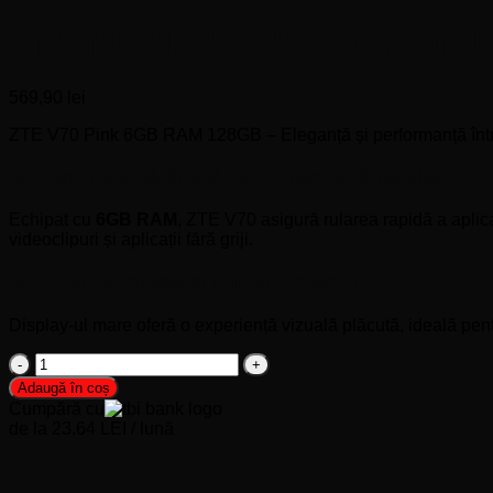
ZTE NUBIA Blade V70 , Dual
569,90
lei
ZTE V70 Pink 6GB RAM 128GB – Eleganță și performanță într
🔹 Performanță fluidă pentru activitățile zilnice
Echipat cu
6GB RAM
, ZTE V70 asigură rularea rapidă a aplicaț
videoclipuri și aplicații fără griji.
🔹 Ecran generos și culori vibrante
Display-ul mare oferă o experiență vizuală plăcută, ideală pentr
Cantitate
ZTE
Adaugă în coș
NUBIA
Cumpără cu
Blade
de la 23.64 LEI / lună
V70
,
Dual