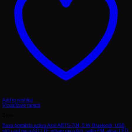
Add to wishlist
Vizualizare rapidă
Boxe
Boxa portabila activa Akai ABTS-704, 5 W, Bluetooth, USB,
slot card microSD / TF, intrare microfon, radio FM, afisaj LED,