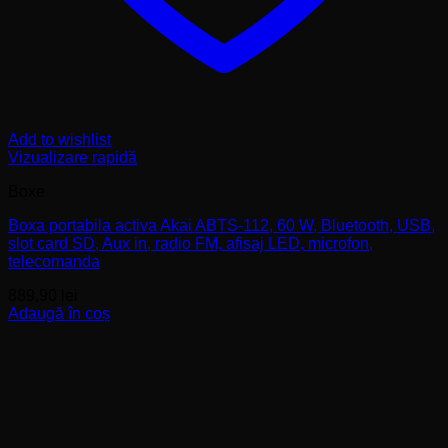
Add to wishlist
Vizualizare rapidă
Boxe
Boxa portabila activa Akai ABTS-112, 60 W, Bluetooth, USB,
slot card SD, Aux in, radio FM, afisaj LED, microfon,
telecomanda
889,90
lei
Adaugă în coș