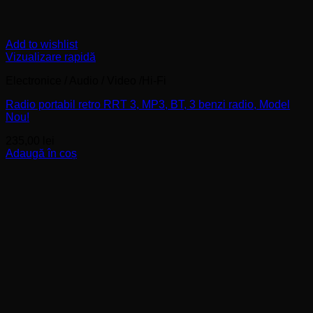
Add to wishlist
Vizualizare rapidă
Electronice / Audio / Video /Hi-Fi
Radio portabil retro RRT 3, MP3, BT, 3 benzi radio, Model
Nou!
235,00
lei
Adaugă în coș