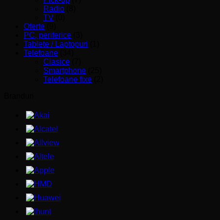
Radio
(8)
TV
(0)
Oferte
(9)
PC, periferice
(3)
Tablete / Laptopuri
(1)
Telefoane
(34)
Clasice
(7)
Smartphone
(25)
Telefoane fixe
(2)
Branduri