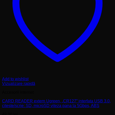
Add to wishlist
Vizualizare rapidă
Accesorii internet
CARD READER extern Ugreen, „CR127” interfata USB 3.0,
citeste/scrie: SD, microSD viteza pana la 5Gbps, ABS
49,00
lei