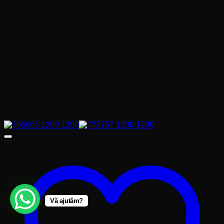
Vă ajutăm?