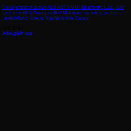
Boxa portabila activa Akai ABTS-V10, Bluetooth, USB, slot
card microSD, Aux in, radio FM, intrare microfon, joc de
lumini disco, functie True Wireless Stereo
145,00
lei
Adaugă în coș