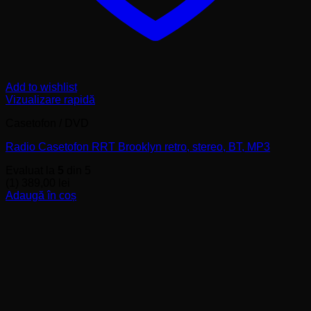
Add to wishlist
Vizualizare rapidă
Casetofon / DVD
Radio Casetofon RRT Brooklyn retro, stereo, BT, MP3
Evaluat la
5
din 5
(1)
389,00
lei
Adaugă în coș