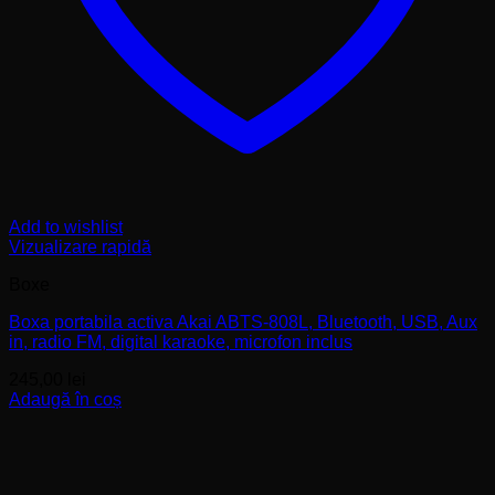
Add to wishlist
Vizualizare rapidă
Boxe
Boxa portabila activa Akai ABTS-808L, Bluetooth, USB, Aux
in, radio FM, digital karaoke, microfon inclus
245,00
lei
Adaugă în coș