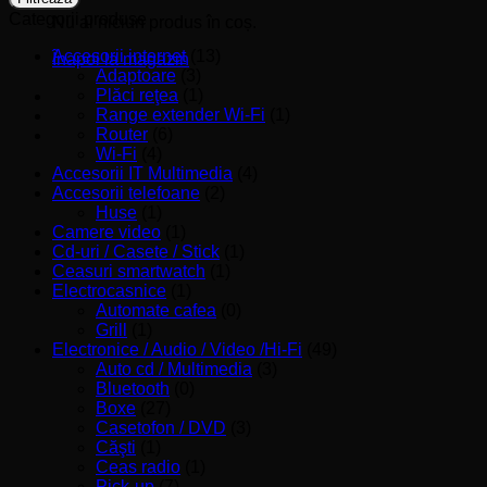
Categorii produse
Nu ai niciun produs în coș.
Accesorii internet
(13)
Înapoi la magazin
Adaptoare
(3)
Plăci reţea
(1)
Range extender Wi-Fi
(1)
Router
(6)
Wi-Fi
(4)
Accesorii IT Multimedia
(4)
Accesorii telefoane
(2)
Huse
(1)
Camere video
(1)
Cd-uri / Casete / Stick
(1)
Ceasuri smartwatch
(1)
Electrocasnice
(1)
Automate cafea
(0)
Grill
(1)
Electronice / Audio / Video /Hi-Fi
(49)
Auto cd / Multimedia
(3)
Bluetooth
(0)
Boxe
(27)
Casetofon / DVD
(3)
Căşti
(1)
Ceas radio
(1)
Pick-up
(7)