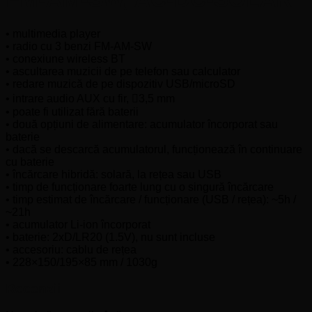
• multimedia player
• radio cu 3 benzi FM-AM-SW
• conexiune wireless BT
• ascultarea muzicii de pe telefon sau calculator
• redare muzică de pe dispozitiv USB/microSD
• intrare audio AUX cu fir, 3,5 mm
• poate fi utilizat fără baterii
• două opțiuni de alimentare: acumulator încorporat sau
baterie
• dacă se descarcă acumulatorul, funcționează în continuare
cu baterie
• încărcare hibridă: solară, la rețea sau USB
• timp de funcționare foarte lung cu o singură încărcare
• timp estimat de încărcare / funcționare (USB / rețea): ~5h /
~21h
• acumulator Li-ion încorporat
• baterie: 2xD/LR20 (1.5V), nu sunt incluse
• accesoriu: cablu de rețea
• 228×150/195×85 mm / 1030g
Recenzii