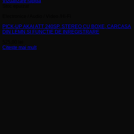
Vizualizare rapidă
Stoc epuizat
Electronice / Audio / Video /Hi-Fi
PICK-UP AKAI ATT 240SP, STEREO CU BOXE, CARCASA
DIN LEMN SI FUNCTIE DE INREGISTRARE
525,00
lei
Citește mai mult