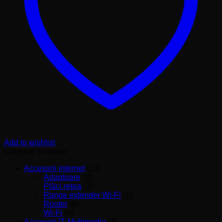
SOLAR
Add to wishlist
Categorii produse
Accesorii internet
(13)
Adaptoare
(3)
Plăci reţea
(1)
Range extender Wi-Fi
(1)
Router
(6)
Wi-Fi
(4)
Accesorii IT Multimedia
(4)