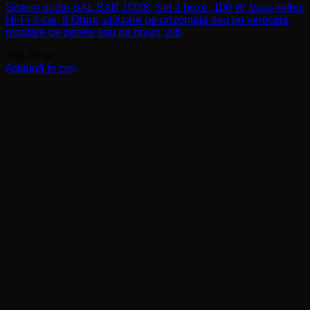
Sistem audio SAL BXB 100/8, Set 2 boxe, 100 W, bass-reflex
Hi-Fi 2-cai, 8 Ohmi, utilizare pe orizontala sau pe verticala,
montare pe perete sau pe tavan, alb
390,00
lei
Adaugă în coș