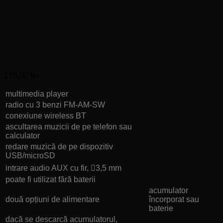
Radio hibrid solar RPR9 –
FM-AM-SW, AC-DC-SOLAR
175,00
lei
multimedia player
radio cu 3 benzi FM-AM-SW
conexiune wireless BT
ascultarea muzicii de pe telefon sau
calculator
redare muzică de pe dispozitiv
USB/microSD
intrare audio AUX cu fir, 3,5 mm
poate fi utilizat fără baterii
acumulator
două opțiuni de alimentare
încorporat sau
baterie
dacă se descarcă acumulatorul,