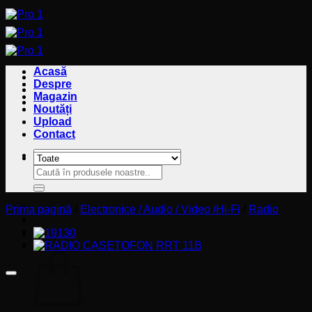
Sari
la
conținut
Acasă
Despre
Magazin
Noutăți
Upload
Contact
Caută
Caută
după:
după:
Prima pagină
/
Electronice / Audio / Video /Hi-Fi
/
Radio
Coș