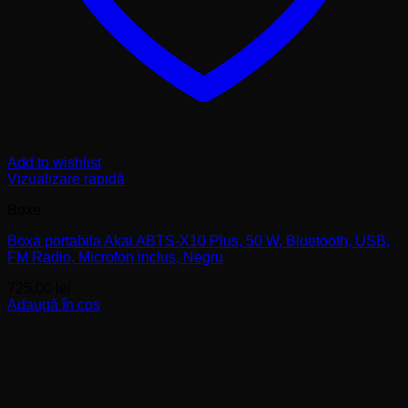
Add to wishlist
Vizualizare rapidă
Boxe
Boxa portabila Akai ABTS-X10 Plus, 50 W, Bluetooth, USB,
FM Radio, Microfon inclus, Negru
725,00
lei
Adaugă în coș