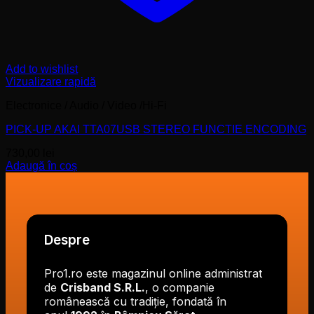
Add to wishlist
Vizualizare rapidă
Electronice / Audio / Video /Hi-Fi
PICK-UP AKAI TTA07USB STEREO FUNCTIE ENCODING
730,00
lei
Adaugă în coș
Despre
Pro1.ro este magazinul online administrat
de
Crisband S.R.L.
, o companie
românească cu tradiție, fondată în