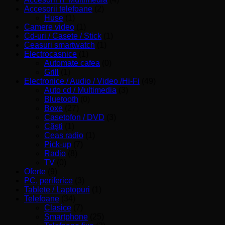
Accesorii telefoane
(2)
Huse
(1)
Camere video
(1)
Cd-uri / Casete / Stick
(1)
Ceasuri smartwatch
(1)
Electrocasnice
(1)
Automate cafea
(0)
Grill
(1)
Electronice / Audio / Video /Hi-Fi
(49)
Auto cd / Multimedia
(3)
Bluetooth
(0)
Boxe
(27)
Casetofon / DVD
(3)
Căşti
(1)
Ceas radio
(1)
Pick-up
(7)
Radio
(8)
TV
(0)
Oferte
(9)
PC, periferice
(3)
Tablete / Laptopuri
(1)
Telefoane
(34)
Clasice
(7)
Smartphone
(25)