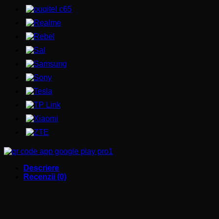
Descriere
Recenzii (0)
Radio hibrid solar RPR9-
FM-AM-SW, AC-DC-SOLAR