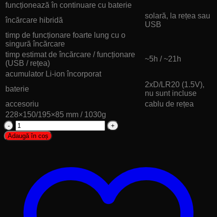
funcționează în continuare cu baterie
solară, la rețea sau
încărcare hibridă
USB
timp de funcționare foarte lung cu o
singură încărcare
timp estimat de încărcare / funcționare
~5h / ~21h
(USB / rețea)
acumulator Li-ion încorporat
2xD/LR20 (1.5V),
baterie
nu sunt incluse
accesoriu
cablu de rețea
228×150/195×85 mm / 1030g
Cantitate
Radio
Adaugă în coș
hibrid
solar
RPR9
-
FM-
AM-
SW,
AC-
DC-