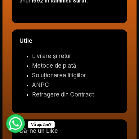
anul
1992
în
Râmnicu Sărat
.
Utile
Livrare și retur
Metode de plată
Soluționarea litigiilor
ANPC
Retragere din Contract
Vă ajutăm?
Dă-ne un Like