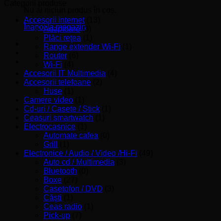
minim
maxim
Categorii produse
Nu ai niciun produs în coș.
Accesorii internet
(13)
Înapoi la magazin
Adaptoare
(3)
Plăci reţea
(1)
Range extender Wi-Fi
(1)
Router
(6)
Wi-Fi
(4)
Accesorii IT Multimedia
(4)
Accesorii telefoane
(2)
Huse
(1)
Camere video
(1)
Cd-uri / Casete / Stick
(1)
Ceasuri smartwatch
(1)
Electrocasnice
(1)
Automate cafea
(0)
Grill
(1)
Electronice / Audio / Video /Hi-Fi
(49)
Auto cd / Multimedia
(3)
Bluetooth
(0)
Boxe
(27)
Casetofon / DVD
(3)
Căşti
(1)
Ceas radio
(1)
Pick-up
(7)