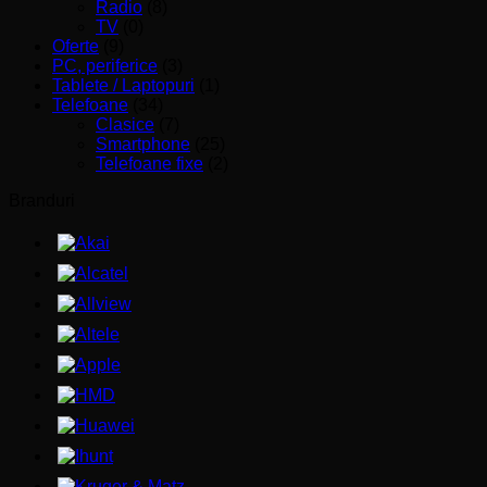
Radio
(8)
TV
(0)
Oferte
(9)
PC, periferice
(3)
Tablete / Laptopuri
(1)
Telefoane
(34)
Clasice
(7)
Smartphone
(25)
Telefoane fixe
(2)
Branduri