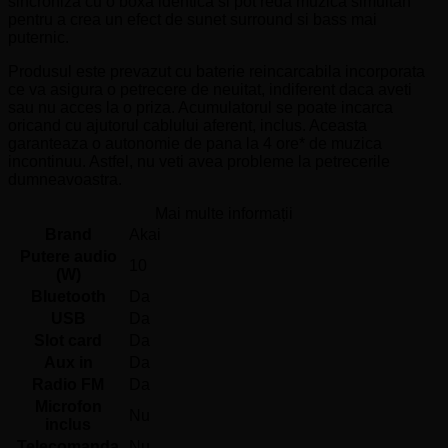
sincroniza cu o boxa identica si pot reda muzica simultan
pentru a crea un efect de sunet surround si bass mai
puternic.
Produsul este prevazut cu baterie reincarcabila incorporata
ce va asigura o petrecere de neuitat, indiferent daca aveti
sau nu acces la o priza. Acumulatorul se poate incarca
oricand cu ajutorul cablului aferent, inclus. Aceasta
garanteaza o autonomie de pana la 4 ore* de muzica
incontinuu. Astfel, nu veti avea probleme la petrecerile
dumneavoastra.
Mai multe informații
Brand
Akai
Putere audio
10
(W)
Bluetooth
Da
USB
Da
Slot card
Da
Aux in
Da
Radio FM
Da
Microfon
Nu
inclus
Telecomanda
Nu