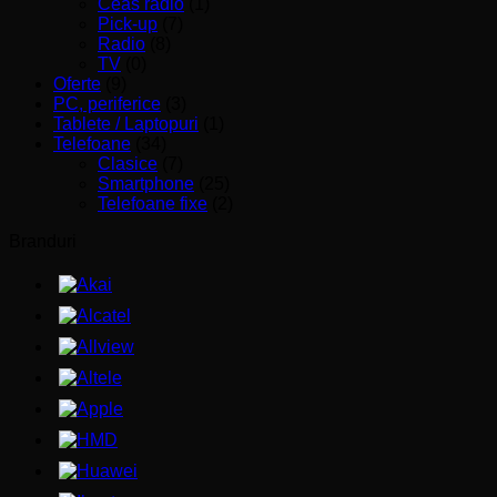
Ceas radio
(1)
Pick-up
(7)
Radio
(8)
TV
(0)
Oferte
(9)
PC, periferice
(3)
Tablete / Laptopuri
(1)
Telefoane
(34)
Clasice
(7)
Smartphone
(25)
Telefoane fixe
(2)
Branduri