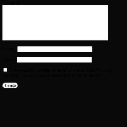
Recenzia ta
*
Nume
*
Email
*
Salvează-mi numele, emailul și site-ul web în acest
navigator pentru data viitoare când o să comentez.
Produse similare