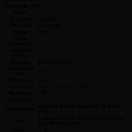
Autonomie (h)
4
Model
ABTS-V10
Slot card
microSD
Alimentare
acumulator
Redare
MP3
Iesire
Nu
subwoofer
Impedanta
2
(Ohmi)
Difuzoare
1 difuzor 4 inch
Sensibilitate
125
(dB)
Distorsiune
1 %
Conectori
AUX, micro SD slot, USB
Tip display
LED
Egalizator
Da
telefoane, tablete, laptopuri cu Bluetooth
Compatibilitate
integrat
egalizator EQ; joc de lumini disco; functie
Functii
True Wireless Stereo
Culoare
negru