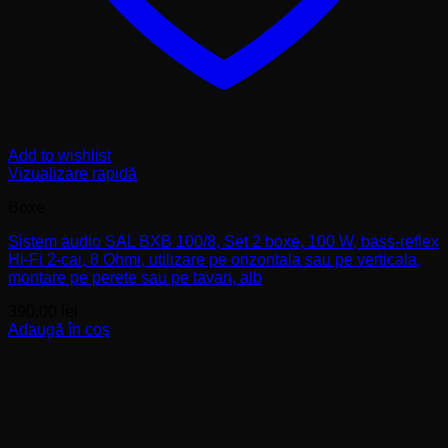
Add to wishlist
Vizualizare rapidă
Boxe
Sistem audio SAL BXB 100/8, Set 2 boxe, 100 W, bass-reflex
Hi-Fi 2-cai, 8 Ohmi, utilizare pe orizontala sau pe verticala,
montare pe perete sau pe tavan, alb
390,00
lei
Adaugă în coș