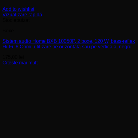
Add to wishlist
Vizualizare rapidă
Stoc epuizat
Boxe
Sistem audio Home BXB 10050P, 2 boxe, 120 W, bass-reflex
Hi-Fi, 8 Ohmi, utilizare pe orizontala sau pe verticala, negru
175,00
lei
Citește mai mult