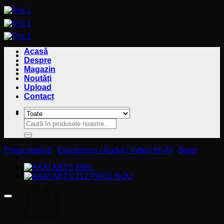
Sari
la
conținut
Acasă
Despre
Magazin
Noutăți
Upload
Contact
Caută
Caută
după:
după:
Prima pagină
/
Electronice / Audio / Video /Hi-Fi
/
Boxe
Coș