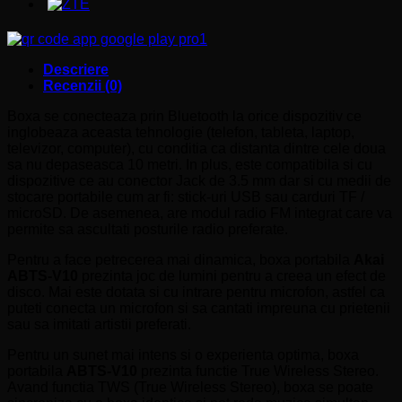
Descriere
Recenzii (0)
Boxa se conecteaza prin Bluetooth la orice dispozitiv ce
inglobeaza aceasta tehnologie (telefon, tableta, laptop,
televizor, computer), cu conditia ca distanta dintre cele doua
sa nu depaseasca 10 metri. In plus, este compatibila si cu
dispozitive ce au conector Jack de 3.5 mm dar si cu medii de
stocare portabile cum ar fi: stick-uri USB sau carduri TF /
microSD. De asemenea, are modul radio FM integrat care va
permite sa ascultati posturile radio preferate.
Pentru a face petrecerea mai dinamica, boxa portabila
Akai
ABTS-V10
prezinta joc de lumini pentru a creea un efect de
disco. Mai este dotata si cu intrare pentru microfon, astfel ca
puteti conecta un microfon si sa cantati impreuna cu prietenii
sau sa imitati artistii preferati.
Pentru un sunet mai intens si o experienta optima, boxa
portabila
ABTS-V10
prezinta functie True Wireless Stereo.
Avand functia TWS (True Wireless Stereo), boxa se poate