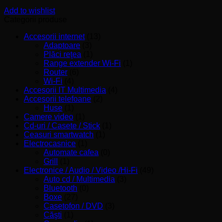
Add to wishlist
Categorii produse
Accesorii internet
(13)
Adaptoare
(3)
Plăci reţea
(1)
Range extender Wi-Fi
(1)
Router
(6)
Wi-Fi
(4)
Accesorii IT Multimedia
(4)
Accesorii telefoane
(2)
Huse
(1)
Camere video
(1)
Cd-uri / Casete / Stick
(1)
Ceasuri smartwatch
(1)
Electrocasnice
(1)
Automate cafea
(0)
Grill
(1)
Electronice / Audio / Video /Hi-Fi
(49)
Auto cd / Multimedia
(3)
Bluetooth
(0)
Boxe
(27)
Casetofon / DVD
(3)
Căşti
(1)