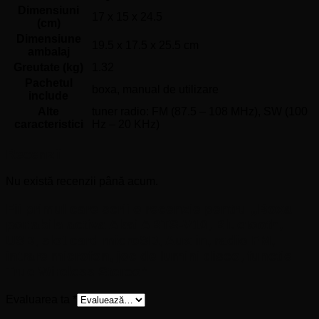
Dimensiuni
17 x 15 x 24.5
(cm)
Dimensiune
19.5 x 17.5 x 25.5 cm
ambalaj
Greutate (kg)
1.32
Pachetul
boxa, manual de utilizare
include
Alte
tuner radio: FM (87.5 – 108 MHz), SW (100
caracteristici
Hz – 20 KHz)
Recenzii
Nu există recenzii până acum.
Fii primul care scrii o recenzie pentru „Boxa
portabila activa Akai ABTS-V10, Bluetooth,
USB, slot card microSD, Aux in, radio FM,
intrare microfon, joc de lumini disco, functie
True Wireless Stereo”
Evaluarea ta
*