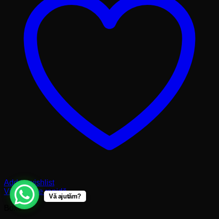
Add to wishlist
Vizualizare rapidă
Vă ajutăm?
Boxe