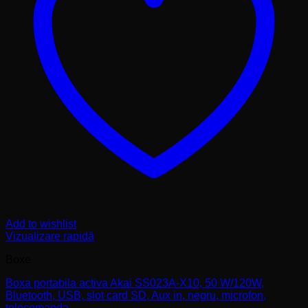
Add to wishlist
Vizualizare rapidă
Boxe
Boxa portabila activa Akai SS023A-X10, 50 W/120W,
Bluetooth, USB, slot card SD, Aux in, negru, microfon,
telecomanda