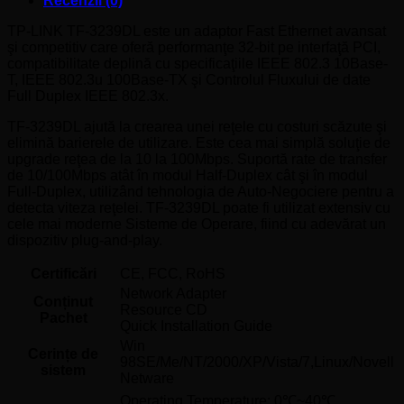
Recenzii (0)
TP-LINK TF-3239DL este un adaptor Fast Ethernet avansat
şi competitiv care oferă performanţe 32-bit pe interfaţă PCI,
compatibilitate deplină cu specificaţiile IEEE 802.3 10Base-
T, IEEE 802.3u 100Base-TX şi Controlul Fluxului de date
Full Duplex IEEE 802.3x.
TF-3239DL ajută la crearea unei reţele cu costuri scăzute şi
elimină barierele de utilizare. Este cea mai simplă soluţie de
upgrade reţea de la 10 la 100Mbps. Suportă rate de transfer
de 10/100Mbps atât în modul Half-Duplex cât şi în modul
Full-Duplex, utilizând tehnologia de Auto-Negociere pentru a
detecta viteza reţelei. TF-3239DL poate fi utilizat extensiv cu
cele mai moderne Sisteme de Operare, fiind cu adevărat un
dispozitiv plug-and-play.
Certificări
CE, FCC, RoHS
Network Adapter
Conținut
Resource CD
Pachet
Quick Installation Guide
Win
Cerințe de
98SE/Me/NT/2000/XP/Vista/7,Linux/Novell
sistem
Netware
Operating Temperature: 0℃~40℃