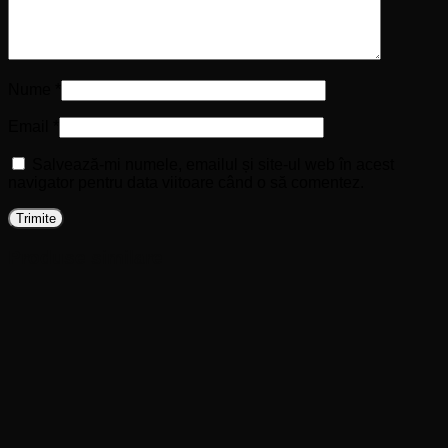
Nume
*
Email
*
Salvează-mi numele, emailul și site-ul web în acest
navigator pentru data viitoare când o să comentez.
Produse similare