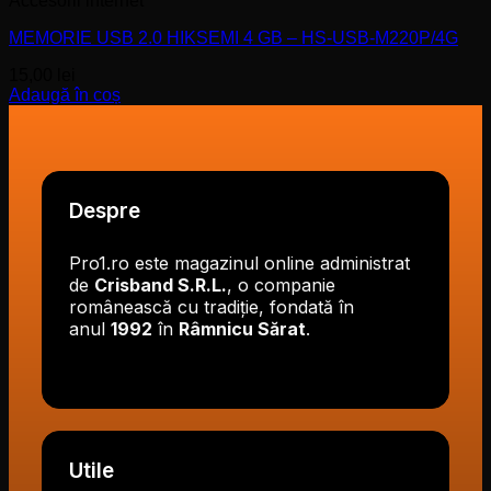
Accesorii internet
MEMORIE USB 2.0 HIKSEMI 4 GB – HS-USB-M220P/4G
15,00
lei
Adaugă în coș
Despre
Pro1.ro este magazinul online administrat
de
Crisband S.R.L.
, o companie
românească cu tradiție, fondată în
anul
1992
în
Râmnicu Sărat
.
Utile