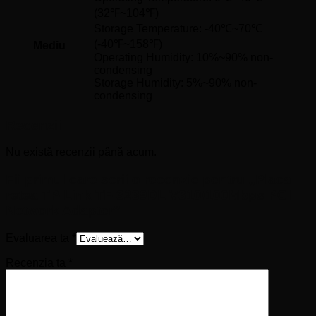
(32℉~104℉)
Storage Temperature: -40℃~70℃
(-40℉~158℉)
Mediu
Operating Humidity: 10%~90% non-
condensing
Storage Humidity: 5%~90% non-
condensing
Recenzii
Nu există recenzii până acum.
Fii primul care scrii o recenzie pentru „Placa
retea TP-Link TF-3239DL V310/100Mbps PCI
Network Adapter”
Evaluarea ta
*
Recenzia ta
*