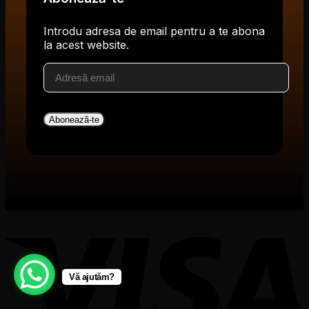
Introdu adresa de email pentru a te abona
la acest website.
Adresă
email
Abonează-te
V
Vă ajutăm?