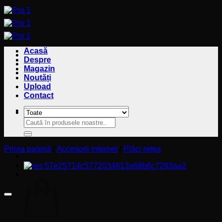
Sari
la
conținut
Acasă
Despre
Magazin
Noutăți
Upload
Contact
Caută
Caută
după:
după:
Prima pagină
/
Accesorii internet
/
Plăci reţea
Coș