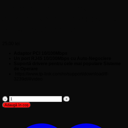
Placa retea TP-Link TF-
3239DL V310/100Mbps PCI
Network Adapter
25,00
lei
Adaptor PCI 10/100Mbps
Un port RJ45 10/100Mbps cu Auto-Negociere
Suportă drivere pentru cele mai populare Sisteme
de Operare
https://www.tp-link.com/ro/support/download/tf-
3239dl/#video
Cantitate
Placa
Adaugă în coș
retea
TP-
Link
TF-