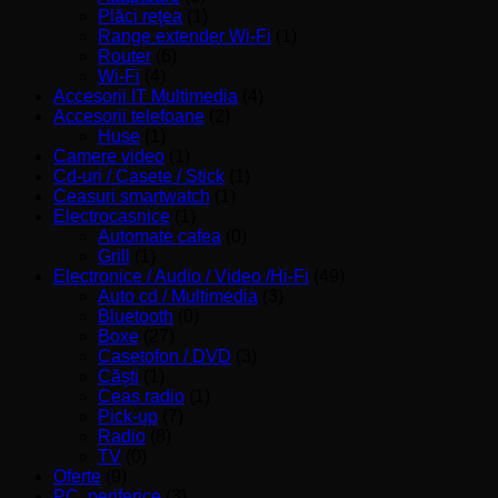
Plăci reţea
(1)
Range extender Wi-Fi
(1)
Router
(6)
Wi-Fi
(4)
Accesorii IT Multimedia
(4)
Accesorii telefoane
(2)
Huse
(1)
Camere video
(1)
Cd-uri / Casete / Stick
(1)
Ceasuri smartwatch
(1)
Electrocasnice
(1)
Automate cafea
(0)
Grill
(1)
Electronice / Audio / Video /Hi-Fi
(49)
Auto cd / Multimedia
(3)
Bluetooth
(0)
Boxe
(27)
Casetofon / DVD
(3)
Căşti
(1)
Ceas radio
(1)
Pick-up
(7)
Radio
(8)
TV
(0)
Oferte
(9)
PC, periferice
(3)