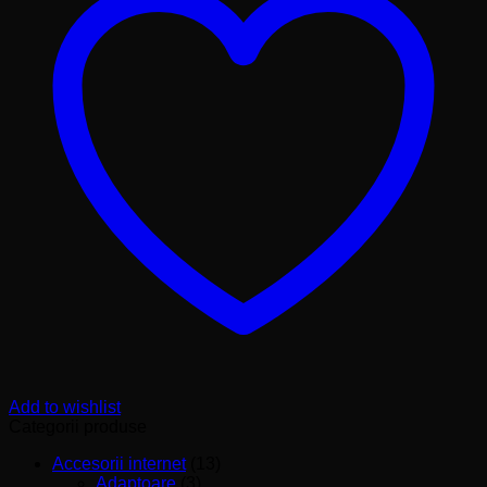
3239DL
V310/100Mbps
PCI
Network
Adapter
Add to wishlist
Categorii produse
Accesorii internet
(13)
Adaptoare
(3)