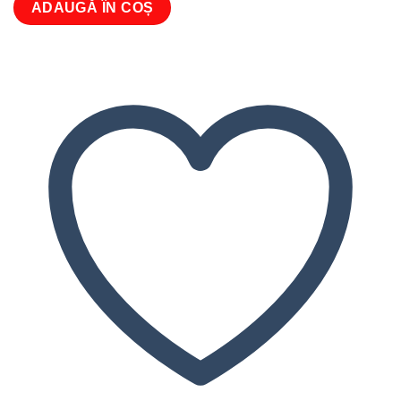
ADAUGĂ ÎN COȘ
Priza
inteligenta
Wireless
TP-
link
HS110,
monitorizare
energie