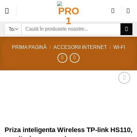
Sari
la
conținut
Caută
după:
PRIMA PAGINĂ
/
ACCESORII INTERNET
/
WI-FI
Add to
wishlist
Priza inteligenta Wireless TP-link HS110,