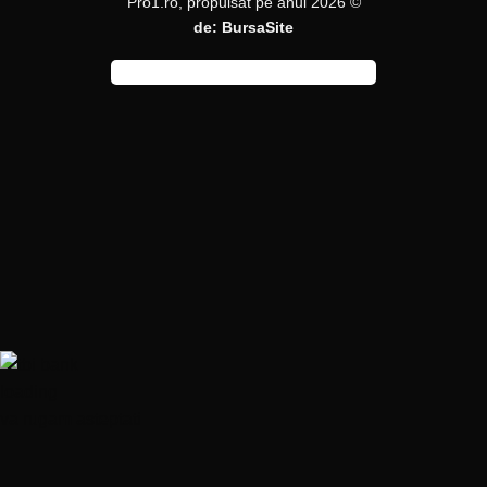
Pro1.ro, propulsat pe anul 2026 ©
de:
BursaSite
va rugam asteptati