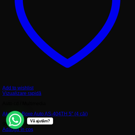
Add to wishlist
Vizualizare rapidă
Auto cd / Multimedia
Akai Set Boxe Auto AS-404TH 5″ (4 căi)
Vă ajutăm?
95,00
lei
Adaugă în coș