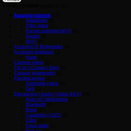
Categorii produse
Nu ai niciun produs în coș.
Accesorii internet
(13)
Înapoi la magazin
Adaptoare
(3)
Plăci reţea
(1)
Range extender Wi-Fi
(1)
Router
(6)
Wi-Fi
(4)
Accesorii IT Multimedia
(4)
Accesorii telefoane
(2)
Huse
(1)
Camere video
(1)
Cd-uri / Casete / Stick
(1)
Ceasuri smartwatch
(1)
Electrocasnice
(1)
Automate cafea
(0)
Grill
(1)
Electronice / Audio / Video /Hi-Fi
(49)
Auto cd / Multimedia
(3)
Bluetooth
(0)
Boxe
(27)
Casetofon / DVD
(3)
Căşti
(1)
Ceas radio
(1)
Pick-up
(7)