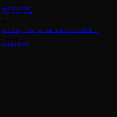
Add to wishlist
Vizualizare rapidă
Boxe
Boxa Party, 20 cm, acumulator, BT, LED PAR20BTC
309,00
lei
Adaugă în coș