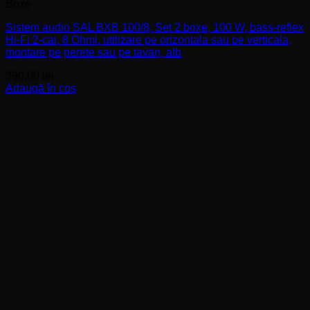
Boxe
Sistem audio SAL BXB 100/8, Set 2 boxe, 100 W, bass-reflex
Hi-Fi 2-cai, 8 Ohmi, utilizare pe orizontala sau pe verticala,
montare pe perete sau pe tavan, alb
390,00
lei
Adaugă în coș