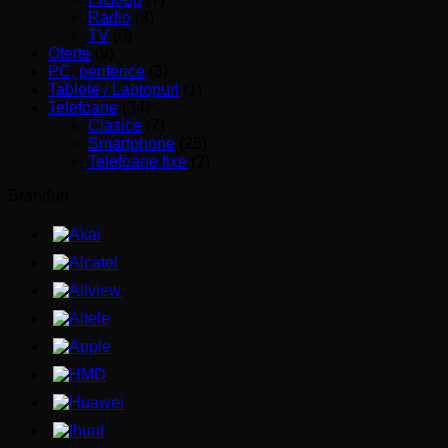
Radio
(8)
TV
(0)
Oferte
(9)
PC, periferice
(3)
Tablete / Laptopuri
(1)
Telefoane
(34)
Clasice
(7)
Smartphone
(25)
Telefoane fixe
(2)
Branduri