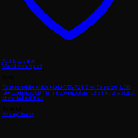
Add to wishlist
Vizualizare rapidă
Boxe
Boxa portabila activa Akai ABTS-704, 5 W, Bluetooth, USB,
slot card microSD / TF, intrare microfon, radio FM, afisaj LED,
show de lumini led
85,00
lei
Adaugă în coș