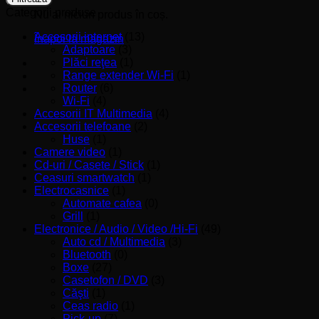
Categorii produse
Nu ai niciun produs în coș.
Accesorii internet
(13)
Înapoi la magazin
Adaptoare
(3)
Plăci reţea
(1)
Range extender Wi-Fi
(1)
Router
(6)
Wi-Fi
(4)
Accesorii IT Multimedia
(4)
Accesorii telefoane
(2)
Huse
(1)
Camere video
(1)
Cd-uri / Casete / Stick
(1)
Ceasuri smartwatch
(1)
Electrocasnice
(1)
Automate cafea
(0)
Grill
(1)
Electronice / Audio / Video /Hi-Fi
(49)
Auto cd / Multimedia
(3)
Bluetooth
(0)
Boxe
(27)
Casetofon / DVD
(3)
Căşti
(1)
Ceas radio
(1)
Pick-up
(7)