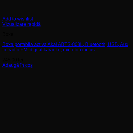
Add to wishlist
Vizualizare rapidă
Boxe
Boxa portabila activa Akai ABTS-808L, Bluetooth, USB, Aux
in, radio FM, digital karaoke, microfon inclus
245,00
lei
Adaugă în coș