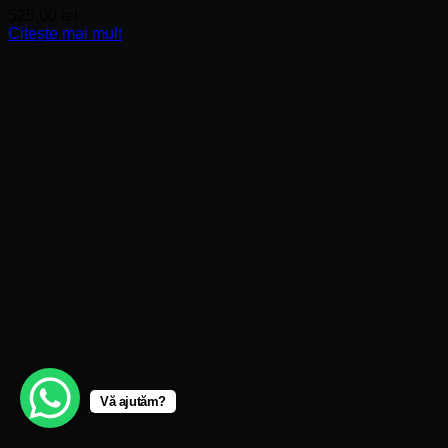
525,00
lei
Citește mai mult
Vă ajutăm?