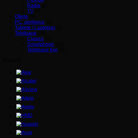
Radio
(8)
TV
(0)
Oferte
(9)
PC, periferice
(3)
Tablete / Laptopuri
(1)
Telefoane
(34)
Clasice
(7)
Smartphone
(25)
Telefoane fixe
(2)
Branduri