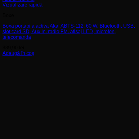
Vizualizare rapidă
Boxe
Boxa portabila activa Akai ABTS-112, 60 W, Bluetooth, USB,
slot card SD, Aux in, radio FM, afisaj LED, microfon,
telecomanda
889,90
lei
Adaugă în coș