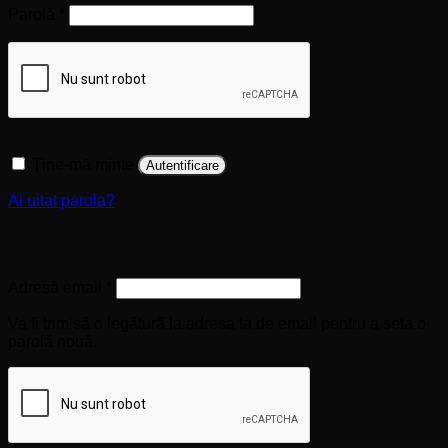
Obligatoriu
Parolă
*
Ține-mă minte
Autentificare
Ai uitat parola?
Înregistrare
Obligatoriu
Adresă email
*
Va fi trimisă o legătură la adresa ta de email pentru a seta o
parolă nouă.