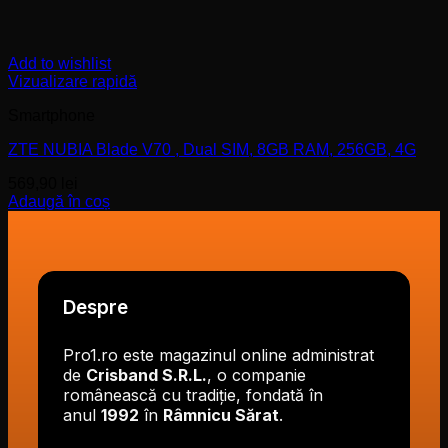
Add to wishlist
Vizualizare rapidă
Smartphone
ZTE NUBIA Blade V70 , Dual SIM, 8GB RAM, 256GB, 4G
569,90
lei
Adaugă în coș
Despre
Pro1.ro este magazinul online administrat
de
Crisband S.R.L.
, o companie
românească cu tradiție, fondată în
anul
1992
în
Râmnicu Sărat
.