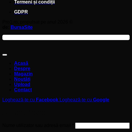
Termeni și condiții
GDPR
Pro1.ro, propulsat pe anul 2026 ©
de:
BursaSite
Acasă
Despre
Magazin
Noutăți
Upload
Contact
Loghează-te cu
Facebook
Loghează-te cu
Google
Autentificare
Obligatoriu
Nume utilizator sau adresă email
*