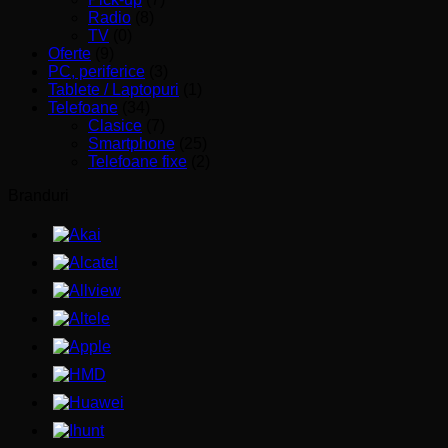
Radio
(8)
TV
(0)
Oferte
(9)
PC, periferice
(3)
Tablete / Laptopuri
(1)
Telefoane
(34)
Clasice
(7)
Smartphone
(25)
Telefoane fixe
(2)
Branduri