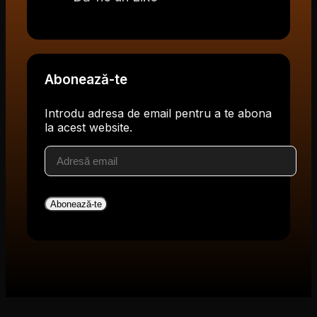
Abonează-te
Introdu adresa de email pentru a te abona
la acest website.
Adresă
email
Abonează-te
V