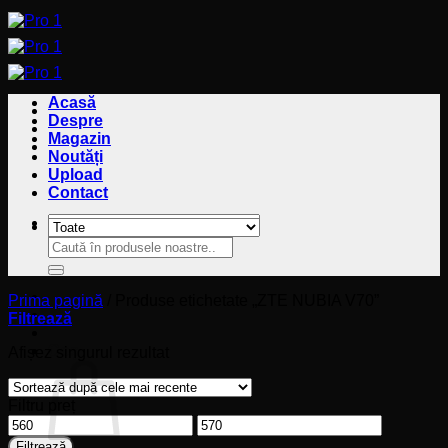
Sari
la
conținut
Acasă
Despre
Magazin
Noutăți
Upload
Contact
Caută
Caută
după:
după:
Prima pagină
/
Produse etichetate „ZTE NUBIA V70”
Filtrează
Coș
Afișez singurul rezultat
Filtru preț
Preț
Preț
minim
maxim
Filtrează