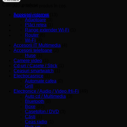
Categorii produse
Nu ai niciun produs în coș.
Accesorii internet
(13)
Înapoi la magazin
Adaptoare
(3)
Plăci reţea
(1)
Range extender Wi-Fi
(1)
Router
(6)
Wi-Fi
(4)
Accesorii IT Multimedia
(4)
Accesorii telefoane
(2)
Huse
(1)
Camere video
(1)
Cd-uri / Casete / Stick
(1)
Ceasuri smartwatch
(1)
Electrocasnice
(1)
Automate cafea
(0)
Grill
(1)
Electronice / Audio / Video /Hi-Fi
(49)
Auto cd / Multimedia
(3)
Bluetooth
(0)
Boxe
(27)
Casetofon / DVD
(3)
Căşti
(1)
Ceas radio
(1)
Pick-up
(7)