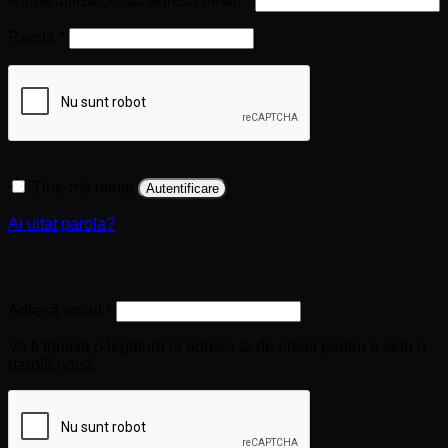
Nume utilizator sau adresă email
*
Obligatoriu
Parolă
*
Ține-mă minte
Autentificare
Ai uitat parola?
Înregistrare
Obligatoriu
Adresă email
*
Va fi trimisă o legătură la adresa ta de email pentru a seta o
parolă nouă.