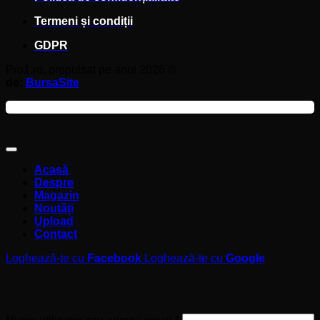
Termeni și condiții
GDPR
Pro1.ro, propulsat pe anul 2026 ©
de:
BursaSite
Acasă
Despre
Magazin
Noutăți
Upload
Contact
Loghează-te cu
Facebook
Loghează-te cu
Google
Autentificare
Obligatoriu