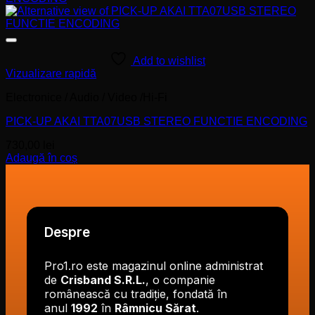
Add to wishlist
Vizualizare rapidă
Electronice / Audio / Video /Hi-Fi
PICK-UP AKAI TTA07USB STEREO FUNCTIE ENCODING
730,00
lei
Adaugă în coș
Despre
Pro1.ro este magazinul online administrat
de
Crisband S.R.L.
, o companie
românească cu tradiție, fondată în
anul
1992
în
Râmnicu Sărat
.