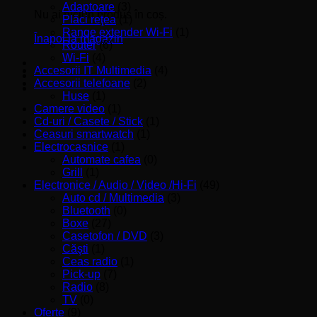
Adaptoare
(3)
Nu ai niciun produs în coș.
Plăci reţea
(1)
Range extender Wi-Fi
(1)
Înapoi la magazin
Router
(6)
Wi-Fi
(4)
Accesorii IT Multimedia
(4)
Accesorii telefoane
(2)
Huse
(1)
Camere video
(1)
Cd-uri / Casete / Stick
(1)
Ceasuri smartwatch
(1)
Electrocasnice
(1)
Automate cafea
(0)
Grill
(1)
Electronice / Audio / Video /Hi-Fi
(49)
Auto cd / Multimedia
(3)
Bluetooth
(0)
Boxe
(27)
Casetofon / DVD
(3)
Căşti
(1)
Ceas radio
(1)
Pick-up
(7)
Radio
(8)
TV
(0)
Oferte
(9)