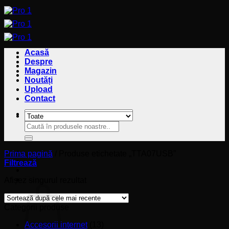
Sari
la
conținut
Acasă
Despre
Magazin
Noutăți
Upload
Contact
Caută
Caută
după:
după:
Prima pagină
/
Produse etichetate „TTA07USB”
Filtrează
Coș
Afișez singurul rezultat
Categorii produse
Accesorii internet
(13)