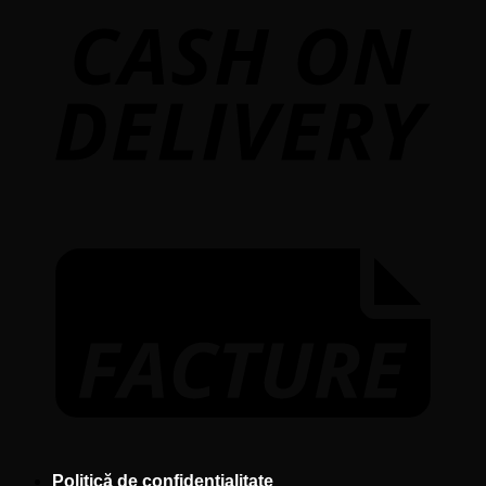
D
F
Politică de confidențialitate