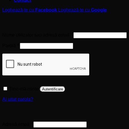
Contact
Loghează-te cu
Facebook
Loghează-te cu
Google
Autentificare
Obligatoriu
Nume utilizator sau adresă email
*
Obligatoriu
Parolă
*
Ține-mă minte
Autentificare
Ai uitat parola?
Înregistrare
Obligatoriu
Adresă email
*