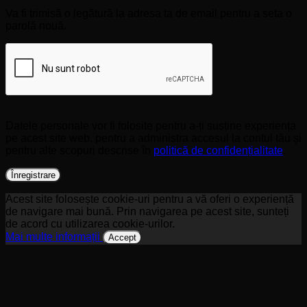
Va fi trimisă o legătură la adresa ta de email pentru a seta o
parolă nouă.
Datele personale vor fi folosite pentru a-ți susține experiența
pe acest site web, pentru a administra accesul la contul tău și
pentru alte scopuri descrise în
politică de confidențialitate
.
Înregistrare
Acest site folosește cookie-uri pentru a vă oferi o experiență
de navigare mai bună. Prin navigarea pe acest site, sunteți
de acord cu utilizarea cookie-urilor.
Mai multe informații
Accept