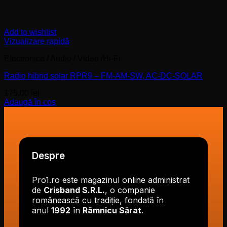
Add to wishlist
Vizualizare rapidă
Electronice / Audio / Video /Hi-Fi
Radio hibrid solar RPR9 – FM-AM-SW, AC-DC-SOLAR
175,00
lei
Adaugă în coș
Despre
Pro1.ro este magazinul online administrat
de
Crisband S.R.L.
, o companie
românească cu tradiție, fondată în
anul
1992
în
Râmnicu Sărat
.