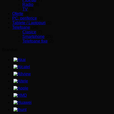
Radio
(8)
TV
(0)
Oferte
(9)
PC, periferice
(3)
Tablete / Laptopuri
(1)
Telefoane
(34)
Clasice
(7)
Smartphone
(25)
Telefoane fixe
(2)
Branduri