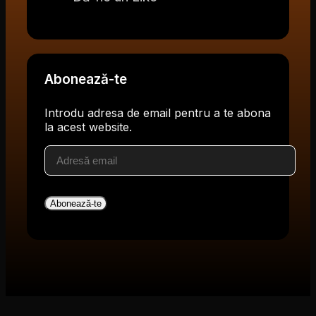
Abonează-te
Introdu adresa de email pentru a te abona
la acest website.
Adresă
email
Abonează-te
V