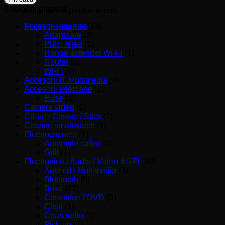
Categorii produse
Nu ai niciun produs în coș.
Accesorii internet
(13)
Înapoi la magazin
Adaptoare
(3)
Plăci reţea
(1)
Range extender Wi-Fi
(1)
Router
(6)
Wi-Fi
(4)
Accesorii IT Multimedia
(4)
Accesorii telefoane
(2)
Huse
(1)
Camere video
(1)
Cd-uri / Casete / Stick
(1)
Ceasuri smartwatch
(1)
Electrocasnice
(1)
Automate cafea
(0)
Grill
(1)
Electronice / Audio / Video /Hi-Fi
(49)
Auto cd / Multimedia
(3)
Bluetooth
(0)
Boxe
(27)
Casetofon / DVD
(3)
Căşti
(1)
Ceas radio
(1)
Pick-up
(7)