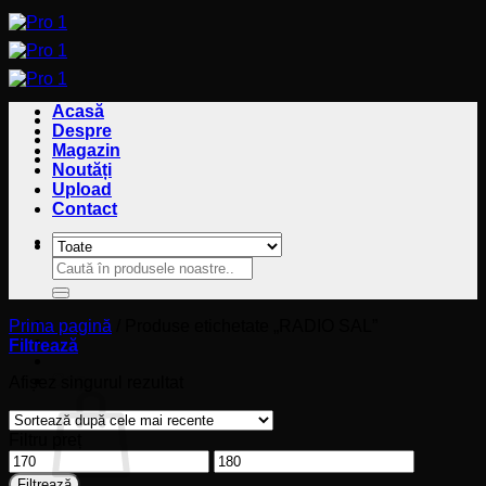
Sari
la
conținut
Acasă
Despre
Magazin
Noutăți
Upload
Contact
Caută
Caută
după:
după:
Prima pagină
/
Produse etichetate „RADIO SAL”
Filtrează
Coș
Afișez singurul rezultat
Filtru preț
Preț
Preț
minim
maxim
Filtrează