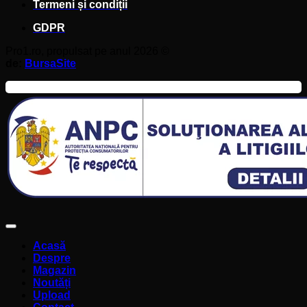
Termeni și condiții
GDPR
Pro1.ro, propulsat pe anul 2026 ©
de:
BursaSite
Acasă
Despre
Magazin
Noutăți
Upload