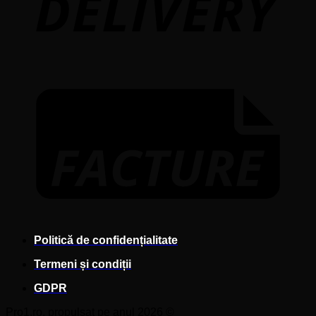
F
Politică de confidențialitate
Termeni și condiții
GDPR
Pro1.ro, propulsat pe anul 2026 ©