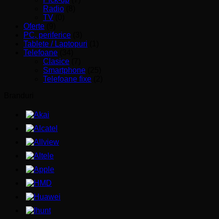
Radio
(8)
TV
(0)
Oferte
(9)
PC, periferice
(3)
Tablete / Laptopuri
(1)
Telefoane
(34)
Clasice
(7)
Smartphone
(25)
Telefoane fixe
(2)
Branduri