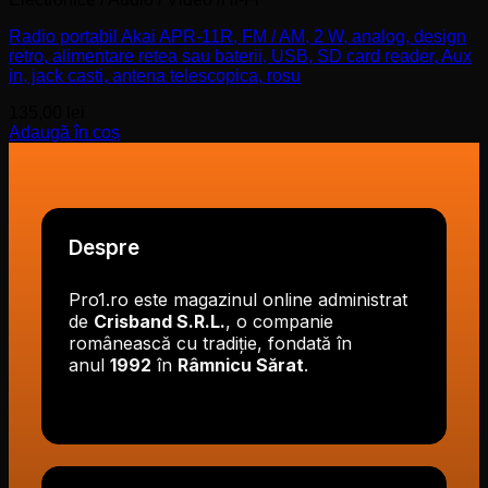
Radio portabil Akai APR-11R, FM / AM, 2 W, analog, design
retro, alimentare retea sau baterii, USB, SD card reader, Aux
in, jack casti, antena telescopica, rosu
135,00
lei
Adaugă în coș
Despre
Pro1.ro este magazinul online administrat
de
Crisband S.R.L.
, o companie
românească cu tradiție, fondată în
anul
1992
în
Râmnicu Sărat
.