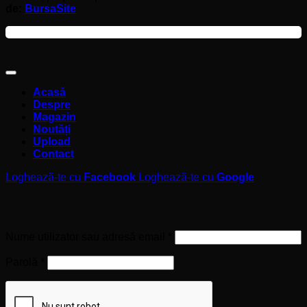
de:
BursaSite
Acasă
Despre
Magazin
Noutăți
Upload
Contact
Loghează-te cu
Facebook
Loghează-te cu
Google
Autentificare
Obligatoriu
Nume utilizator sau adresă email
*
Obligatoriu
Parolă
*