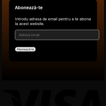
Abonează-te
Introdu adresa de email pentru a te abona
la acest website.
Adresă
email
Abonează-te
V