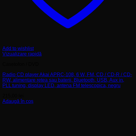
Add to wishlist
Vizualizare rapidă
Casetofon / DVD
Radio CD player Akai APRC-108, 6 W, FM, CD / CD-R / CD-
RW, alimentare retea sau baterii, Bluetooth, USB, Aux in,
PLL tuning, display LED, antena FM telescopica, negru
215,00
lei
Adaugă în coș