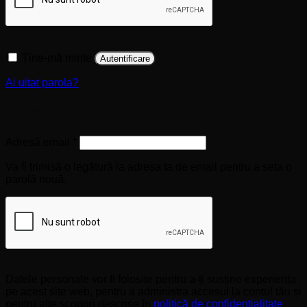
Ține-mă minte
Autentificare
Ai uitat parola?
Înregistrare
Obligatoriu
Adresă email
*
Va fi trimisă o legătură la adresa ta de email pentru a seta o
parolă nouă.
Datele personale vor fi folosite pentru a-ți susține experiența
pe acest site web, pentru a administra accesul la contul tău și
pentru alte scopuri descrise în
politică de confidențialitate
.