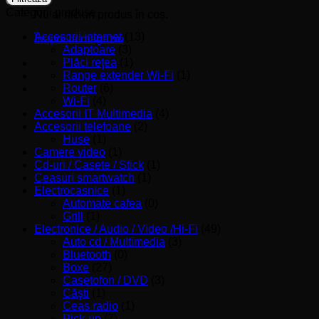
Categorii produse
Nu ai niciun produs în coș.
Accesorii internet
(13)
Înapoi la magazin
Adaptoare
(3)
Plăci reţea
(1)
Range extender Wi-Fi
(1)
Router
(6)
Wi-Fi
(4)
Accesorii IT Multimedia
(4)
Accesorii telefoane
(2)
Huse
(1)
Camere video
(1)
Cd-uri / Casete / Stick
(1)
Ceasuri smartwatch
(1)
Electrocasnice
(1)
Automate cafea
(0)
Grill
(1)
Electronice / Audio / Video /Hi-Fi
(49)
Auto cd / Multimedia
(3)
Bluetooth
(0)
Boxe
(27)
Casetofon / DVD
(3)
Căşti
(1)
Ceas radio
(1)
Pick-up
(7)