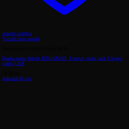
Add to wishlist
Vizualizare rapidă
Electronice / Audio / Video /Hi-Fi
Radio solar, hibrid, BT/USB/SD, 3 benzi, mufa jack 3.5 mm,
cablu USB
98,90
lei
Adaugă în coș