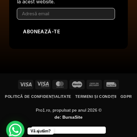
la acest website.
Adresă
email
ABONEAZĂ-TE
Visa
Visa
MasterCard
Maestro
Cash
Facture
Electron
On
POLITICĂ DE CONFIDENȚIALITATE
TERMENI ȘI CONDIȚII
GDPR
Delivery
Pro1.ro, propulsat pe anul 2026 ©
de:
BursaSite
Vă ajutăm?