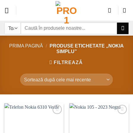
Sari
la
conținut
Caută
după:
PRIMA PAGINĂ
/
PRODUSE ETICHETATE „NOKIA
SIMPLU”
FILTREAZĂ
Add to
Add to
wishlist
wishlist