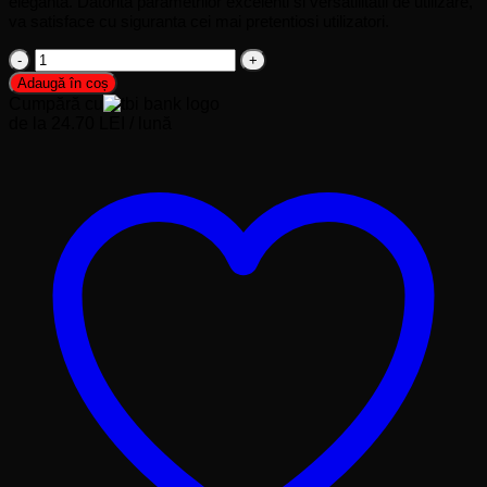
eleganta. Datorita parametrilor excelenti si versatilitatii de utilizare,
va satisface cu siguranta cei mai pretentiosi utilizatori.
Cantitate
MONITOR
Adaugă în coș
27
Cumpără cu
INCH
de la 24.70 LEI / lună
100HZ
KRUGER
&
MATZ
KM9901-
MT27