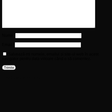
Nume
*
Email
*
Salvează-mi numele, emailul și site-ul web în acest
navigator pentru data viitoare când o să comentez.
Produse similare