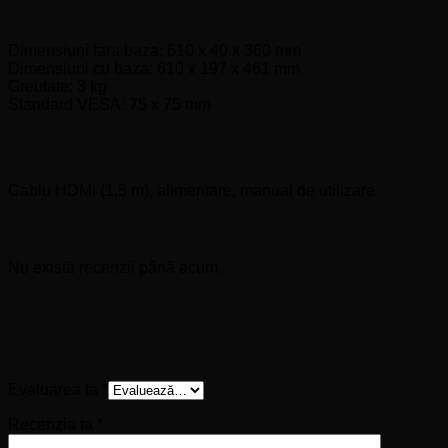
PARAMETRI FIZICI
Dimensiuni fara baza: 610 x 40 x 360 mm
Dimensiuni cu baza: 610 x 197 x 461 mm
Greutate: 3 kg
Standard VESA: 75 x 75 mm
INCLUS IN COLET
Cablu HDMI (1,5 m), alimentare, manual de utilizare
Recenzii
Nu există recenzii până acum.
Fii primul care scrii o recenzie pentru
„MONITOR 27 INCH 100HZ KRUGER & MATZ
KM9901-MT27”
Evaluarea ta
*
Recenzia ta
*