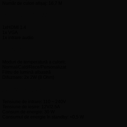
Număr de culori afișaj: 16,7 M
INTRARI / IESIRI
1xHDMI 1.4
1x VGA
1x intrare audio
FUNCȚII
Moduri de temperatură a culorii:
Normal/Cald/Rece/Personalizat
Filtru de lumină albastră
Difuzoare: 2x 2W (8 Ohm)
ALIMENTARE
Tensiune de intrare: 110 ~ 240V
Tensiune de ieșire: 12V/2.5A
Consum de energie: 30 W
Consumul de energie în standby: <0,5 W