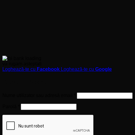
va rugam asteptati
Loghează-te cu
Facebook
Loghează-te cu
Google
Autentificare
Obligatoriu
Nume utilizator sau adresă email
*
Obligatoriu
Parolă
*