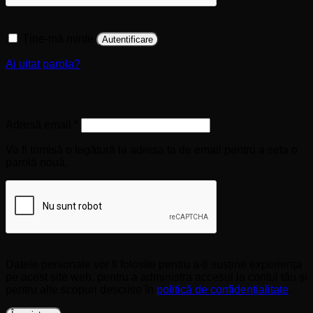
Ține-mă minte
Autentificare
Ai uitat parola?
Înregistrare
Obligatoriu
Adresă email
*
Va fi trimisă o legătură la adresa ta de email pentru a seta o
parolă nouă.
Datele personale vor fi folosite pentru a-ți susține experiența
pe acest site web, pentru a administra accesul la contul tău și
pentru alte scopuri descrise în
politică de confidențialitate
.