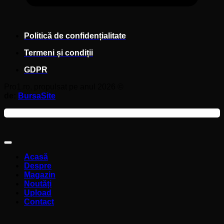
Politică de confidențialitate
Termeni și condiții
GDPR
Pro1.ro, propulsat pe anul 2026 ©
de:
BursaSite
Acasă
Despre
Magazin
Noutăți
Upload
Contact