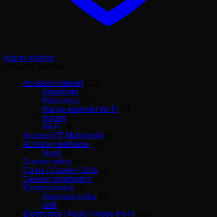
Add to wishlist
Categorii produse
Accesorii internet
(13)
Adaptoare
(3)
Plăci reţea
(1)
Range extender Wi-Fi
(1)
Router
(6)
Wi-Fi
(4)
Accesorii IT Multimedia
(4)
Accesorii telefoane
(2)
Huse
(1)
Camere video
(1)
Cd-uri / Casete / Stick
(1)
Ceasuri smartwatch
(1)
Electrocasnice
(1)
Automate cafea
(0)
Grill
(1)
Electronice / Audio / Video /Hi-Fi
(49)