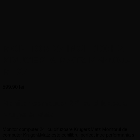
MONITOR 27 INCH 100HZ
KRUGER & MATZ KM9901-
MT27
599,90
lei
Monitor computer 27” cu difuzoare
Kruger & Matz
Monitor computer 24” cu difuzoare Kruger&Matz Monitorul de
computer Kruger&Matz este echilibrul perfect intre performanta si