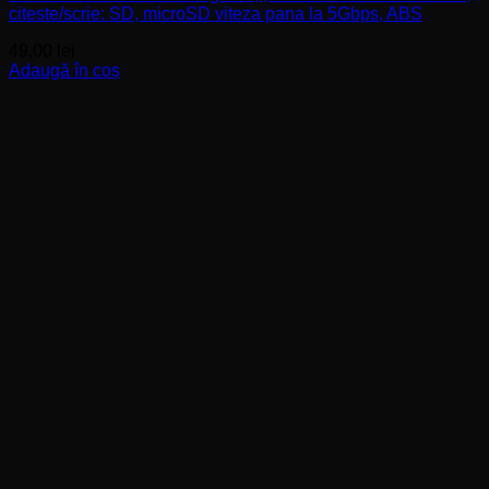
citeste/scrie: SD, microSD viteza pana la 5Gbps, ABS
49,00
lei
Adaugă în coș