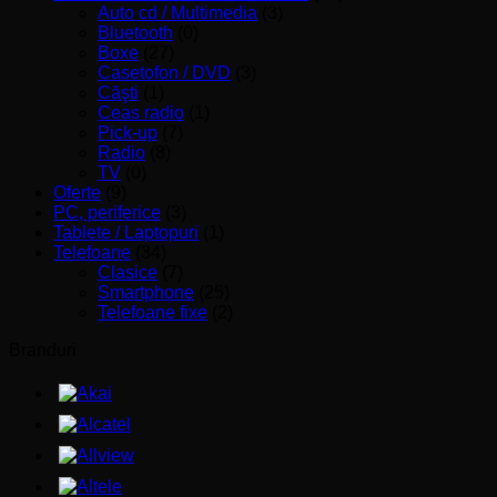
Auto cd / Multimedia
(3)
Bluetooth
(0)
Boxe
(27)
Casetofon / DVD
(3)
Căşti
(1)
Ceas radio
(1)
Pick-up
(7)
Radio
(8)
TV
(0)
Oferte
(9)
PC, periferice
(3)
Tablete / Laptopuri
(1)
Telefoane
(34)
Clasice
(7)
Smartphone
(25)
Telefoane fixe
(2)
Branduri