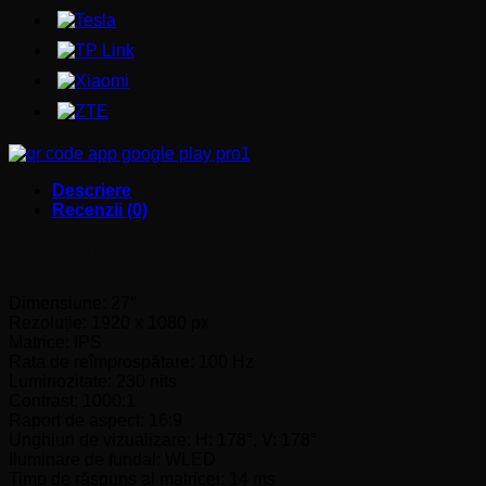
Descriere
Recenzii (0)
ECRAN
Dimensiune: 27″
Rezoluție: 1920 x 1080 px
Matrice: IPS
Rata de reîmprospătare: 100 Hz
Luminozitate: 230 nits
Contrast: 1000:1
Raport de aspect: 16:9
Unghiuri de vizualizare: H: 178°, V: 178°
Iluminare de fundal: WLED
Timp de răspuns al matricei: 14 ms