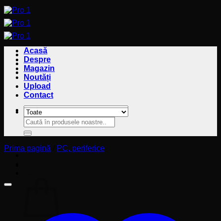
Sari
la
conținut
Acasă
Despre
Magazin
Noutăți
Upload
Contact
Caută
Caută
după:
după:
Prima pagină
/
PC, periferice
Coș