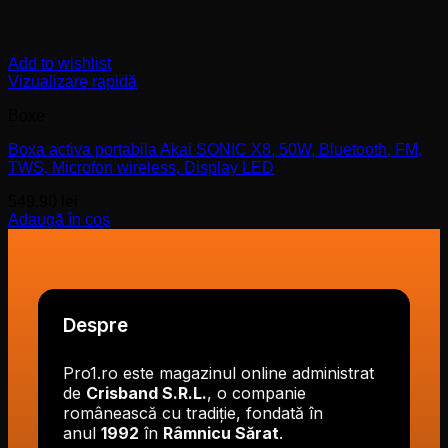
Add to wishlist
Vizualizare rapidă
Boxe
Boxa activa portabila Akai SONIC X8, 50W, Bluetooth, FM,
TWS, Microfon wireless, Display LED
549,90
lei
Adaugă în coș
Despre
Pro1.ro este magazinul online administrat
de
Crisband S.R.L.
, o companie
românească cu tradiție, fondată în
anul
1992
în
Râmnicu Sărat
.