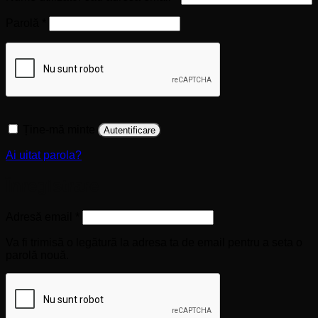
Obligatoriu
Parolă
*
Ține-mă minte
Autentificare
Ai uitat parola?
Înregistrare
Obligatoriu
Adresă email
*
Va fi trimisă o legătură la adresa ta de email pentru a seta o
parolă nouă.