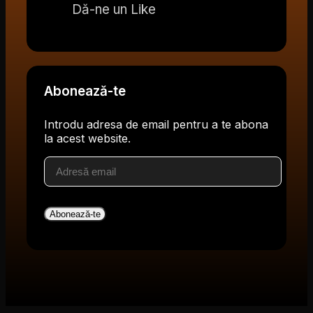
Dă-ne un Like
Abonează-te
Introdu adresa de email pentru a te abona
la acest website.
Adresă
email
Abonează-te
V