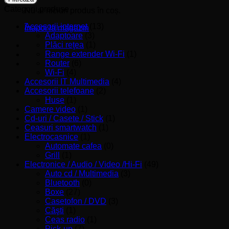
Categorii produse
Nu ai niciun produs în coș.
Accesorii internet
(13)
Înapoi la magazin
Adaptoare
(3)
Plăci reţea
(1)
Range extender Wi-Fi
(1)
Router
(6)
Wi-Fi
(4)
Accesorii IT Multimedia
(4)
Accesorii telefoane
(2)
Huse
(1)
Camere video
(1)
Cd-uri / Casete / Stick
(1)
Ceasuri smartwatch
(1)
Electrocasnice
(1)
Automate cafea
(0)
Grill
(1)
Electronice / Audio / Video /Hi-Fi
(49)
Auto cd / Multimedia
(3)
Bluetooth
(0)
Boxe
(27)
Casetofon / DVD
(3)
Căşti
(1)
Ceas radio
(1)
Pick-up
(7)