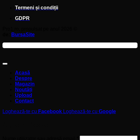
Termeni și condiții
GDPR
Pro1.ro, propulsat pe anul 2026 ©
de:
BursaSite
Acasă
Despre
Magazin
Noutăți
Upload
Contact
Loghează-te cu
Facebook
Loghează-te cu
Google
Autentificare
Obligatoriu
Nume utilizator sau adresă email
*