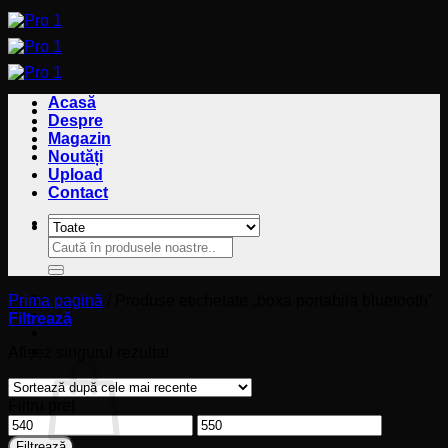
Sari
la
conținut
Acasă
Despre
Magazin
Noutăți
Upload
Contact
Caută
Caută
după:
după:
Prima pagină
/
Produse etichetate „boxa portabila bluetooth”
Filtrează
Coș
Afișez singurul rezultat
Filtru preț
Preț
Preț
minim
maxim
Filtrează