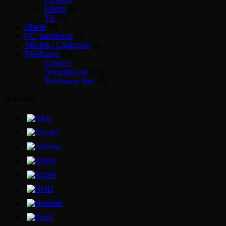
Radio
(8)
TV
(0)
Oferte
(9)
PC, periferice
(3)
Tablete / Laptopuri
(1)
Telefoane
(34)
Clasice
(7)
Smartphone
(25)
Telefoane fixe
(2)
Branduri