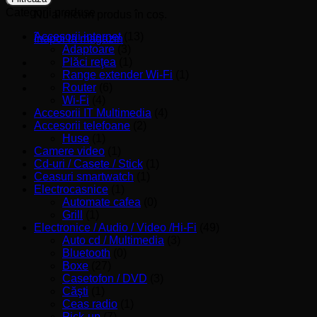
Categorii produse
Nu ai niciun produs în coș.
Accesorii internet
(13)
Înapoi la magazin
Adaptoare
(3)
Plăci reţea
(1)
Range extender Wi-Fi
(1)
Router
(6)
Wi-Fi
(4)
Accesorii IT Multimedia
(4)
Accesorii telefoane
(2)
Huse
(1)
Camere video
(1)
Cd-uri / Casete / Stick
(1)
Ceasuri smartwatch
(1)
Electrocasnice
(1)
Automate cafea
(0)
Grill
(1)
Electronice / Audio / Video /Hi-Fi
(49)
Auto cd / Multimedia
(3)
Bluetooth
(0)
Boxe
(27)
Casetofon / DVD
(3)
Căşti
(1)
Ceas radio
(1)
Pick-up
(7)