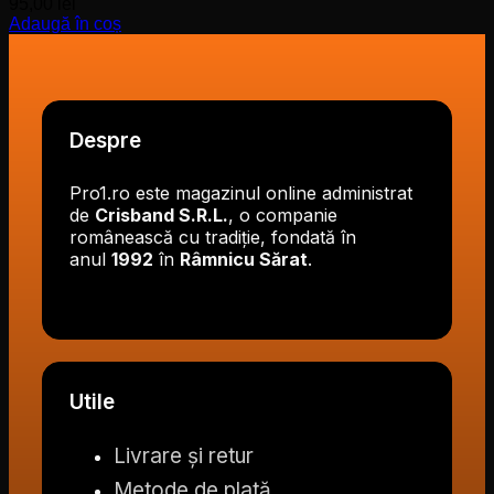
95,00
lei
Adaugă în coș
Despre
Pro1.ro este magazinul online administrat
de
Crisband S.R.L.
, o companie
românească cu tradiție, fondată în
anul
1992
în
Râmnicu Sărat
.
Utile
Livrare și retur
Metode de plată