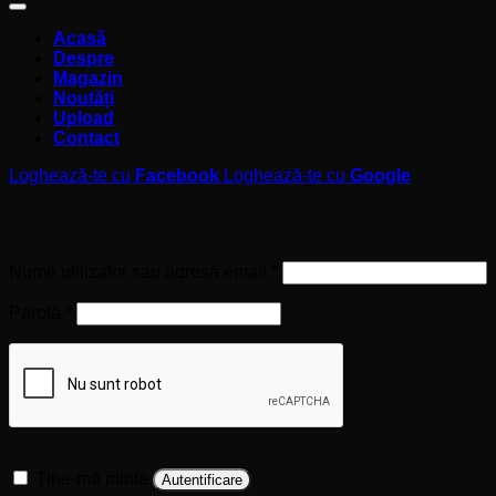
Acasă
Despre
Magazin
Noutăți
Upload
Contact
Loghează-te cu
Facebook
Loghează-te cu
Google
Autentificare
Obligatoriu
Nume utilizator sau adresă email
*
Obligatoriu
Parolă
*
Ține-mă minte
Autentificare