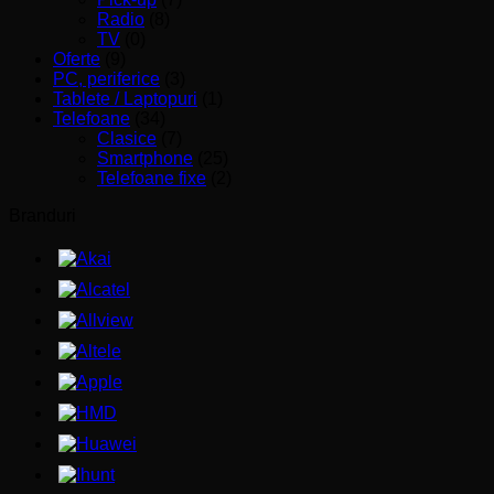
Radio
(8)
TV
(0)
Oferte
(9)
PC, periferice
(3)
Tablete / Laptopuri
(1)
Telefoane
(34)
Clasice
(7)
Smartphone
(25)
Telefoane fixe
(2)
Branduri