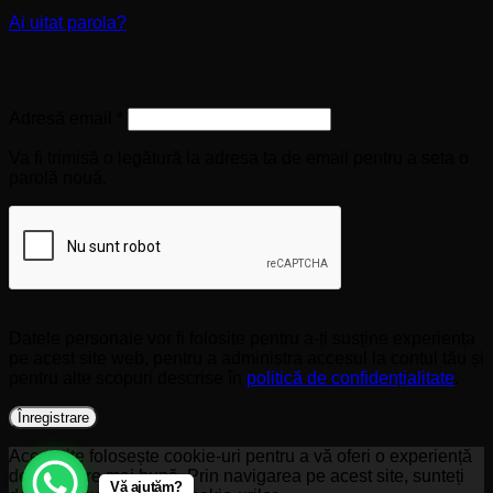
Ai uitat parola?
Înregistrare
Obligatoriu
Adresă email
*
Va fi trimisă o legătură la adresa ta de email pentru a seta o
parolă nouă.
Datele personale vor fi folosite pentru a-ți susține experiența
pe acest site web, pentru a administra accesul la contul tău și
pentru alte scopuri descrise în
politică de confidențialitate
.
Înregistrare
Acest site folosește cookie-uri pentru a vă oferi o experiență
de navigare mai bună. Prin navigarea pe acest site, sunteți
Vă ajutăm?