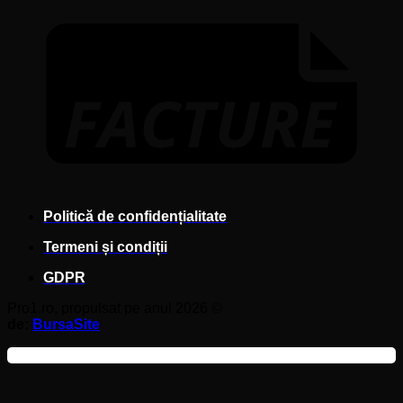
F
Politică de confidențialitate
Termeni și condiții
GDPR
Pro1.ro, propulsat pe anul 2026 ©
de:
BursaSite