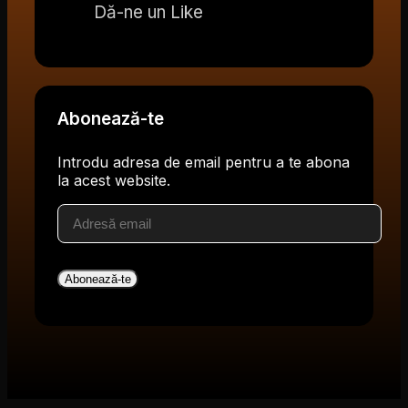
Dă-ne un Like
Abonează-te
Introdu adresa de email pentru a te abona
la acest website.
Adresă
email
Abonează-te
V