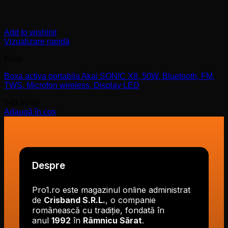
Add to wishlist
Vizualizare rapidă
Boxe
Boxa activa portabila Akai SONIC X8, 50W, Bluetooth, FM,
TWS, Microfon wireless, Display LED
549,90
lei
Adaugă în coș
Despre
Pro1.ro este magazinul online administrat
de
Crisband S.R.L.
, o companie
românească cu tradiție, fondată în
anul
1992
în
Râmnicu Sărat
.