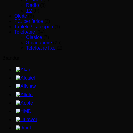
Radio
(8)
TV
(0)
Oferte
(9)
PC, periferice
(3)
Tablete / Laptopuri
(1)
Telefoane
(34)
Clasice
(7)
Smartphone
(25)
Telefoane fixe
(2)
Branduri