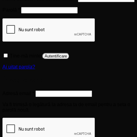
Obligatoriu
Parolă
*
Ține-mă minte
Autentificare
Ai uitat parola?
Înregistrare
Obligatoriu
Adresă email
*
Va fi trimisă o legătură la adresa ta de email pentru a seta o
parolă nouă.