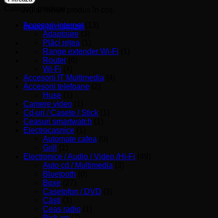
Categorii produse
Nu ai niciun produs în coș.
Accesorii internet
(13)
Înapoi la magazin
Adaptoare
(3)
Plăci reţea
(1)
Range extender Wi-Fi
(1)
Router
(6)
Wi-Fi
(4)
Accesorii IT Multimedia
(4)
Accesorii telefoane
(2)
Huse
(1)
Camere video
(1)
Cd-uri / Casete / Stick
(1)
Ceasuri smartwatch
(1)
Electrocasnice
(1)
Automate cafea
(0)
Grill
(1)
Electronice / Audio / Video /Hi-Fi
(49)
Auto cd / Multimedia
(3)
Bluetooth
(0)
Boxe
(27)
Casetofon / DVD
(3)
Căşti
(1)
Ceas radio
(1)
Pick-up
(7)