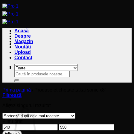
Sari
la
conținut
Acasă
Despre
Magazin
Noutăți
Upload
Contact
Caută
Caută
după:
după:
Prima pagină
/
Produse etichetate „akai sonic x8”
Filtrează
Coș
Afișez singurul rezultat
Filtru preț
Preț
Preț
minim
maxim
Filtrează