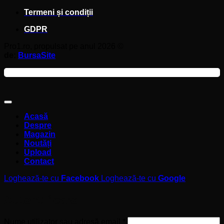
Termeni și condiții
GDPR
Pro1.ro, propulsat pe anul 2026 ©
de:
BursaSite
Acasă
Despre
Magazin
Noutăți
Upload
Contact
Loghează-te cu
Facebook
Loghează-te cu
Google
Autentificare
Obligatoriu
Nume utilizator sau adresă email
*