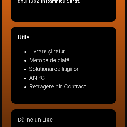
anul
1992
în
Râmnicu Sărat
.
Utile
Livrare și retur
Metode de plată
Soluționarea litigiilor
ANPC
Retragere din Contract
Dă-ne un Like