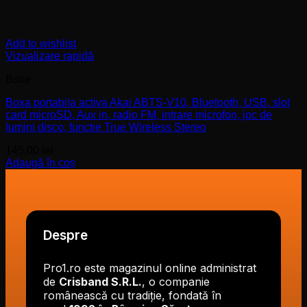
Add to wishlist
Vizualizare rapidă
Boxe
Boxa portabila activa Akai ABTS-V10, Bluetooth, USB, slot
card microSD, Aux in, radio FM, intrare microfon, joc de
lumini disco, functie True Wireless Stereo
145,00
lei
Adaugă în coș
Despre
Pro1.ro este magazinul online administrat
de
Crisband S.R.L.
, o companie
românească cu tradiție, fondată în