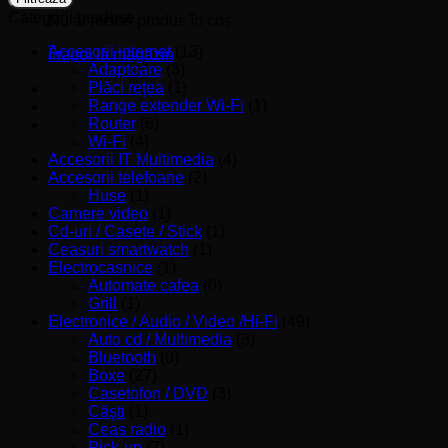
Categorii produse
Nu ai niciun produs în coș.
Accesorii internet
(13)
Înapoi la magazin
Adaptoare
(3)
Plăci reţea
(1)
Range extender Wi-Fi
(1)
Router
(6)
Wi-Fi
(4)
Accesorii IT Multimedia
(4)
Accesorii telefoane
(2)
Huse
(1)
Camere video
(1)
Cd-uri / Casete / Stick
(1)
Ceasuri smartwatch
(1)
Electrocasnice
(1)
Automate cafea
(0)
Grill
(1)
Electronice / Audio / Video /Hi-Fi
(49)
Auto cd / Multimedia
(3)
Bluetooth
(0)
Boxe
(27)
Casetofon / DVD
(3)
Căşti
(1)
Ceas radio
(1)
Pick-up
(7)