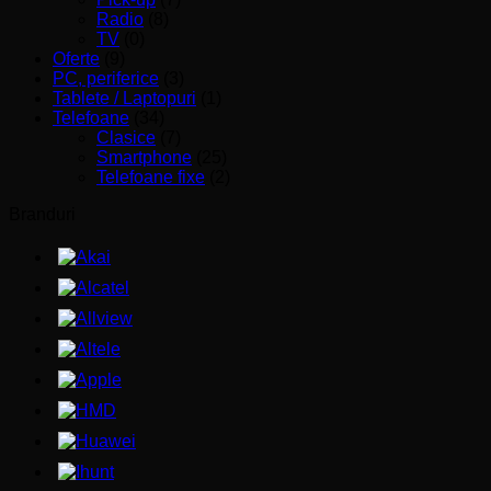
Radio
(8)
TV
(0)
Oferte
(9)
PC, periferice
(3)
Tablete / Laptopuri
(1)
Telefoane
(34)
Clasice
(7)
Smartphone
(25)
Telefoane fixe
(2)
Branduri