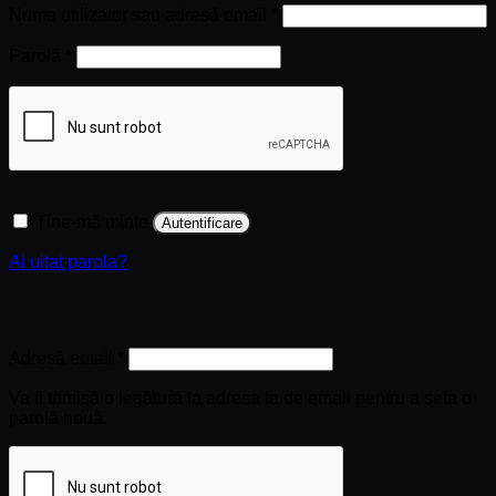
Obligatoriu
Nume utilizator sau adresă email
*
Obligatoriu
Parolă
*
Ține-mă minte
Autentificare
Ai uitat parola?
Înregistrare
Obligatoriu
Adresă email
*
Va fi trimisă o legătură la adresa ta de email pentru a seta o
parolă nouă.