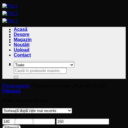
Sari
la
conținut
Acasă
Despre
Magazin
Noutăți
Upload
Contact
Caută
Caută
după:
după:
Prima pagină
/
Produse etichetate „Akai ABTS-V10”
Filtrează
Coș
Afișez singurul rezultat
Filtru preț
Preț
Preț
minim
maxim
Filtrează