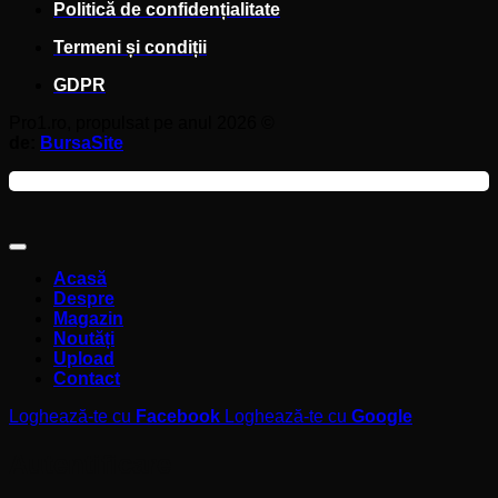
Politică de confidențialitate
Termeni și condiții
GDPR
Pro1.ro, propulsat pe anul 2026 ©
de:
BursaSite
Acasă
Despre
Magazin
Noutăți
Upload
Contact
Loghează-te cu
Facebook
Loghează-te cu
Google
Autentificare