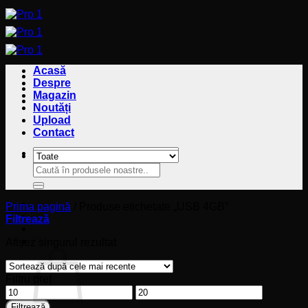
Sari
la
conținut
Acasă
Despre
Magazin
Noutăți
Upload
Contact
Caută
Caută
după:
după:
Prima pagină
/
Produse etichetate „USB 4GB”
Filtrează
Coș
Afișez singurul rezultat
Filtru preț
Preț
Preț
minim
maxim
Filtrează