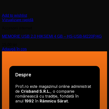
Add to wishlist
Vizualizare rapidă
Accesorii internet
MEMORIE USB 2.0 HIKSEMI 4 GB – HS-USB-M220P/4G
15,00
lei
Adaugă în coș
Despre
Pro1.ro este magazinul online administrat
de
Crisband S.R.L.
, o companie
românească cu tradiție, fondată în
anul
1992
în
Râmnicu Sărat
.