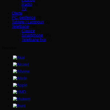
Radio
(8)
TV
(0)
Oferte
(9)
PC, periferice
(3)
Tablete / Laptopuri
(1)
Telefoane
(34)
Clasice
(7)
Smartphone
(25)
Telefoane fixe
(2)
Branduri