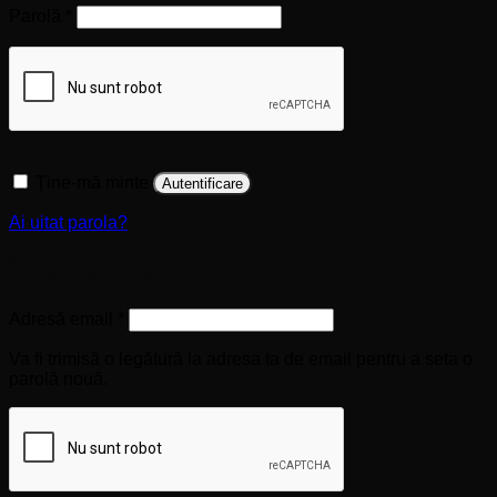
Obligatoriu
Parolă
*
Ține-mă minte
Autentificare
Ai uitat parola?
Înregistrare
Obligatoriu
Adresă email
*
Va fi trimisă o legătură la adresa ta de email pentru a seta o
parolă nouă.