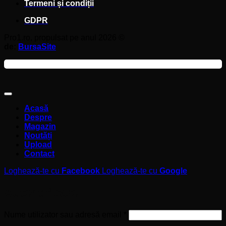
Termeni și condiții
GDPR
Pro1.ro, propulsat pe anul 2026 ©
de:
BursaSite
Acasă
Despre
Magazin
Noutăți
Upload
Contact
Loghează-te cu
Facebook
Loghează-te cu
Google
Autentificare
Obligatoriu
Nume utilizator sau adresă email
*