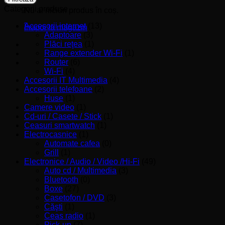
Categorii produse
Nu ai niciun produs în coș.
Accesorii internet
(13)
Înapoi la magazin
Adaptoare
(3)
Plăci reţea
(1)
Range extender Wi-Fi
(1)
Router
(6)
Wi-Fi
(4)
Accesorii IT Multimedia
(4)
Accesorii telefoane
(2)
Huse
(1)
Camere video
(1)
Cd-uri / Casete / Stick
(1)
Ceasuri smartwatch
(1)
Electrocasnice
(1)
Automate cafea
(0)
Grill
(1)
Electronice / Audio / Video /Hi-Fi
(49)
Auto cd / Multimedia
(3)
Bluetooth
(0)
Boxe
(27)
Casetofon / DVD
(3)
Căşti
(1)
Ceas radio
(1)
Pick-up
(7)