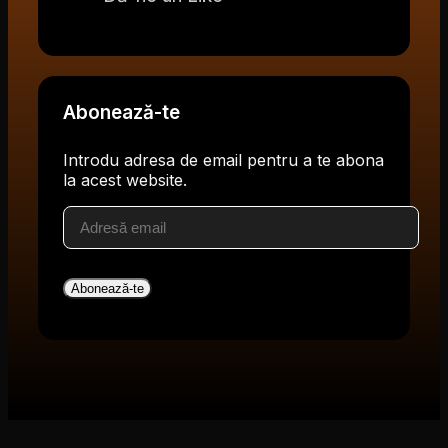
Abonează-te
Introdu adresa de email pentru a te abona
la acest website.
Adresă
email
Abonează-te
V