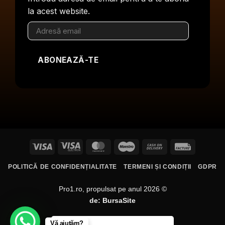
la acest website.
Adresă
email
ABONEAZĂ-TE
Visa
Visa
MasterCard
Maestro
Cash
Facture
Electron
On
POLITICĂ DE CONFIDENȚIALITATE
TERMENI ȘI CONDIȚII
GDPR
Delivery
Pro1.ro, propulsat pe anul 2026 ©
de:
BursaSite
Vă ajutăm?