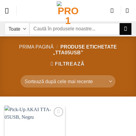
Sari
la
conținut
Caută
după:
PRIMA PAGINĂ
/
PRODUSE ETICHETATE
„TTA05USB”
FILTREAZĂ
Add to
wishlist