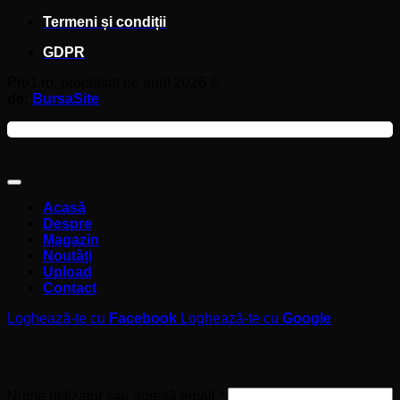
Termeni și condiții
GDPR
Pro1.ro, propulsat pe anul 2026 ©
de:
BursaSite
Acasă
Despre
Magazin
Noutăți
Upload
Contact
Loghează-te cu
Facebook
Loghează-te cu
Google
Autentificare
Obligatoriu
Nume utilizator sau adresă email
*