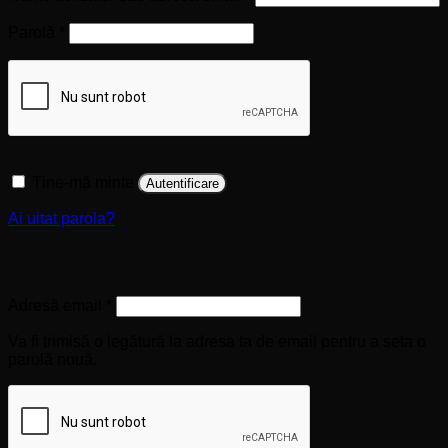
Obligatoriu
Parolă
*
Ține-mă minte
Autentificare
Ai uitat parola?
Înregistrare
Obligatoriu
Adresă email
*
Va fi trimisă o legătură la adresa ta de email pentru a seta o
parolă nouă.