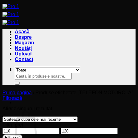
Sari
la
conținut
Acasă
Despre
Magazin
Noutăți
Upload
Contact
Caută
Caută
după:
după:
Prima pagină
/
Produse etichetate „TELEFON MOTOROLA”
Filtrează
Coș
Afișez singurul rezultat
Filtru preț
Preț
Preț
minim
maxim
Filtrează