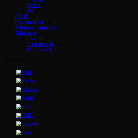
Radio
(8)
TV
(0)
Oferte
(9)
PC, periferice
(3)
Tablete / Laptopuri
(1)
Telefoane
(34)
Clasice
(7)
Smartphone
(25)
Telefoane fixe
(2)
Branduri