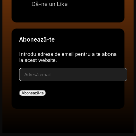
Dă-ne un Like
Abonează-te
Introdu adresa de email pentru a te abona
la acest website.
Adresă
email
Abonează-te
V