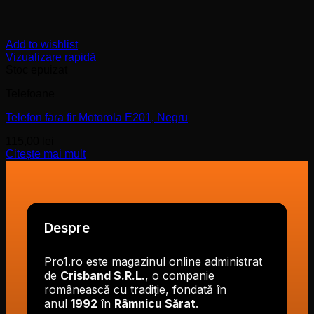
Add to wishlist
Vizualizare rapidă
Stoc epuizat
Telefoane
Telefon fara fir Motorola E201, Negru
115,00
lei
Citește mai mult
Despre
Pro1.ro este magazinul online administrat
de
Crisband S.R.L.
, o companie
românească cu tradiție, fondată în
anul
1992
în
Râmnicu Sărat
.