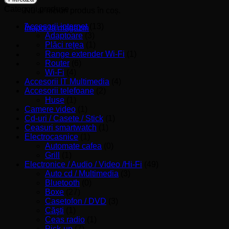
Categorii produse
Nu ai niciun produs în coș.
Accesorii internet
(13)
Înapoi la magazin
Adaptoare
(3)
Plăci reţea
(1)
Range extender Wi-Fi
(1)
Router
(6)
Wi-Fi
(4)
Accesorii IT Multimedia
(4)
Accesorii telefoane
(2)
Huse
(1)
Camere video
(1)
Cd-uri / Casete / Stick
(1)
Ceasuri smartwatch
(1)
Electrocasnice
(1)
Automate cafea
(0)
Grill
(1)
Electronice / Audio / Video /Hi-Fi
(49)
Auto cd / Multimedia
(3)
Bluetooth
(0)
Boxe
(27)
Casetofon / DVD
(3)
Căşti
(1)
Ceas radio
(1)
Pick-up
(7)