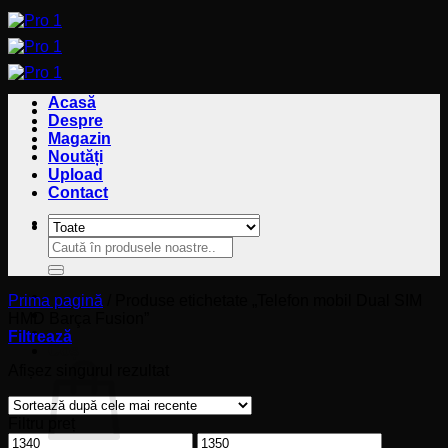
Sari
la
conținut
Acasă
Despre
Magazin
Noutăți
Upload
Contact
Caută
Caută
după:
după:
Prima pagină
/
Produse etichetate „Telefon mobil Dual SIM
HMD Barça Fusion”
Filtrează
Coș
Afișez singurul rezultat
Filtru preț
Preț
Preț