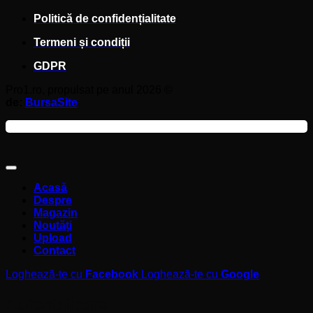
Politică de confidențialitate
Termeni și condiții
GDPR
Pro1.ro, propulsat pe anul 2026 ©
de:
BursaSite
Acasă
Despre
Magazin
Noutăți
Upload
Contact
Loghează-te cu
Facebook
Loghează-te cu
Google
Autentificare