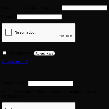
Obligatoriu
Nume utilizator sau adresă email
*
Obligatoriu
Parolă
*
Ține-mă minte
Autentificare
Ai uitat parola?
Înregistrare
Obligatoriu
Adresă email
*
Va fi trimisă o legătură la adresa ta de email pentru a seta o
parolă nouă.