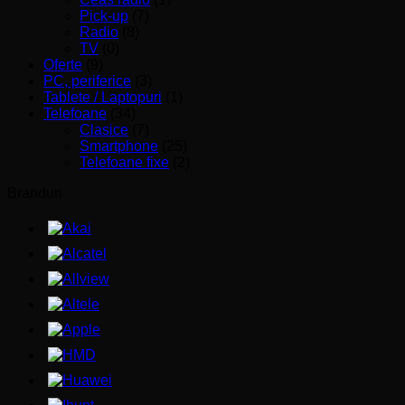
Pick-up
(7)
Radio
(8)
TV
(0)
Oferte
(9)
PC, periferice
(3)
Tablete / Laptopuri
(1)
Telefoane
(34)
Clasice
(7)
Smartphone
(25)
Telefoane fixe
(2)
Branduri