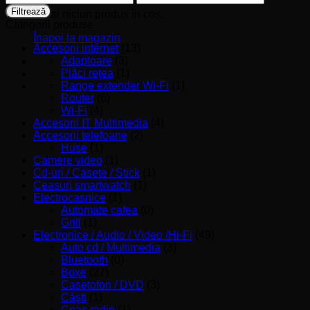
minim
maxim
Filtrează
Nu ai niciun produs în coș.
Categorii produse
Înapoi la magazin
Accesorii internet
(13)
Adaptoare
(3)
Plăci reţea
(1)
Range extender Wi-Fi
(1)
Router
(6)
Wi-Fi
(4)
Accesorii IT Multimedia
(4)
Accesorii telefoane
(2)
Huse
(1)
Camere video
(1)
Cd-uri / Casete / Stick
(1)
Ceasuri smartwatch
(1)
Electrocasnice
(1)
Automate cafea
(0)
Grill
(1)
Electronice / Audio / Video /Hi-Fi
(49)
Auto cd / Multimedia
(3)
Bluetooth
(0)
Boxe
(27)
Casetofon / DVD
(3)
Căşti
(1)
Ceas radio
(1)