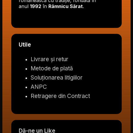
românească cu tradiție, fondată în
anul
1992
în
Râmnicu Sărat
.
Utile
Livrare și retur
Metode de plată
Soluționarea litigiilor
ANPC
Retragere din Contract
Dă-ne un Like