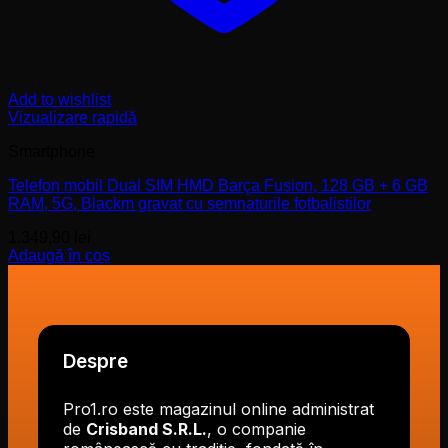
Add to wishlist
Vizualizare rapidă
Smartphone
Telefon mobil Dual SIM HMD Barça Fusion, 128 GB + 6 GB
RAM, 5G, Blackm gravat cu semnaturile fotbalistilor
1.349,90
lei
Adaugă în coș
Despre
Pro1.ro este magazinul online administrat
de
Crisband S.R.L.
, o companie