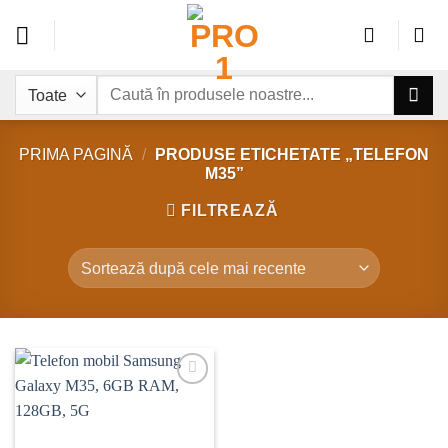
Sari
la
conținut
Caută
după:
PRIMA PAGINĂ
/
PRODUSE ETICHETATE „TELEFON
M35”
FILTREAZĂ
Add to
wishlist