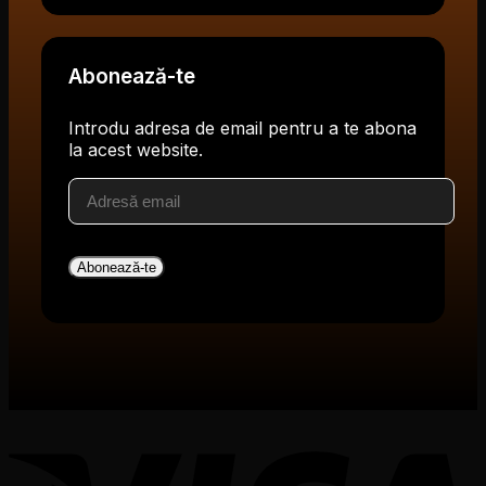
Abonează-te
Introdu adresa de email pentru a te abona
la acest website.
Adresă
email
Abonează-te
V