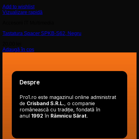
Add to wishlist
Vizualizare rapidă
Accesorii IT Multimedia
Tastatura Spacer SPKB-S62, Negru
20,00
lei
Adaugă în coș
Despre
Pro1.ro este magazinul online administrat
de
Crisband S.R.L.
, o companie
românească cu tradiție, fondată în
anul
1992
în
Râmnicu Sărat
.