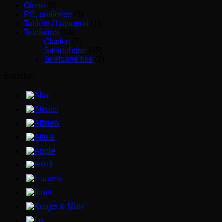
Oferte
(9)
PC, periferice
(3)
Tablete / Laptopuri
(1)
Telefoane
(34)
Clasice
(7)
Smartphone
(25)
Telefoane fixe
(2)
Branduri