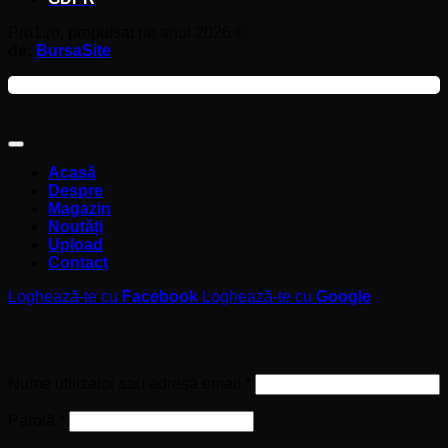
Pro1.ro, propulsat pe anul 2026 ©
de:
BursaSite
Acasă
Despre
Magazin
Noutăți
Upload
Contact
Loghează-te cu
Facebook
Loghează-te cu
Google
Autentificare
Obligatoriu
Nume utilizator sau adresă email
*
Obligatoriu
Parolă
*