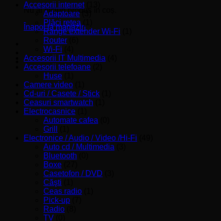
Accesorii internet
(13)
Nu ai niciun produs în coș.
Adaptoare
(3)
Plăci reţea
(1)
Înapoi la magazin
Range extender Wi-Fi
(1)
Router
(6)
Wi-Fi
(4)
Accesorii IT Multimedia
(4)
Accesorii telefoane
(2)
Huse
(1)
Camere video
(1)
Cd-uri / Casete / Stick
(1)
Ceasuri smartwatch
(1)
Electrocasnice
(1)
Automate cafea
(0)
Grill
(1)
Electronice / Audio / Video /Hi-Fi
(49)
Auto cd / Multimedia
(3)
Bluetooth
(0)
Boxe
(27)
Casetofon / DVD
(3)
Căşti
(1)
Ceas radio
(1)
Pick-up
(7)
Radio
(8)
TV
(0)