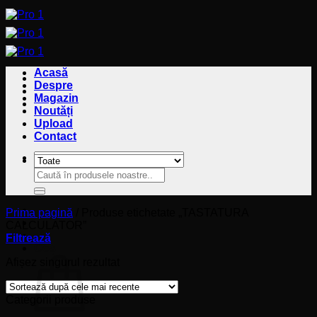
Sari
la
conținut
Acasă
Despre
Magazin
Noutăți
Upload
Contact
Caută
Caută
după:
după:
Prima pagină
/
Produse etichetate „TASTATURA
CALCULATOR”
Filtrează
Coș
Afișez singurul rezultat
Categorii produse