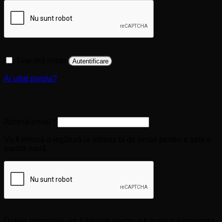
Ține-mă minte
Autentificare
Ai uitat parola?
Înregistrare
Obligatoriu
Adresă email
*
Va fi trimisă o legătură la adresa ta de email pentru a seta o
parolă nouă.
Datele personale vor fi folosite pentru a-ți susține experiența