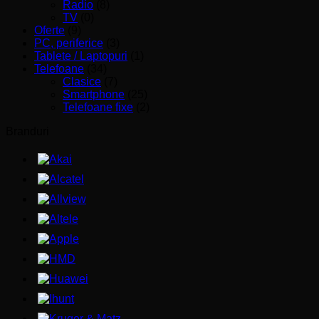
Radio
(8)
TV
(0)
Oferte
(9)
PC, periferice
(3)
Tablete / Laptopuri
(1)
Telefoane
(34)
Clasice
(7)
Smartphone
(25)
Telefoane fixe
(2)
Branduri