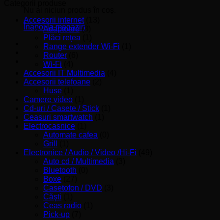
minim
maxim
Categorii produse
Nu ai niciun produs în coș.
Accesorii internet
(13)
Înapoi la magazin
Adaptoare
(3)
Plăci reţea
(1)
Range extender Wi-Fi
(1)
Router
(6)
Wi-Fi
(4)
Accesorii IT Multimedia
(4)
Accesorii telefoane
(2)
Huse
(1)
Camere video
(1)
Cd-uri / Casete / Stick
(1)
Ceasuri smartwatch
(1)
Electrocasnice
(1)
Automate cafea
(0)
Grill
(1)
Electronice / Audio / Video /Hi-Fi
(49)
Auto cd / Multimedia
(3)
Bluetooth
(0)
Boxe
(27)
Casetofon / DVD
(3)
Căşti
(1)
Ceas radio
(1)
Pick-up
(7)