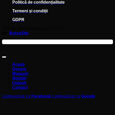
Politică de confidențialitate
Termeni și condiții
GDPR
Pro1.ro, propulsat pe anul 2026 ©
de:
BursaSite
Acasă
Despre
Magazin
Noutăți
Upload
Contact
Loghează-te cu
Facebook
Loghează-te cu
Google
Autentificare