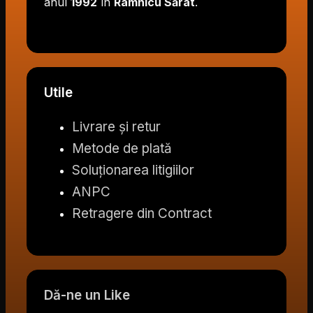
anul
1992
în
Râmnicu Sărat
.
Utile
Livrare și retur
Metode de plată
Soluționarea litigiilor
ANPC
Retragere din Contract
Dă-ne un Like