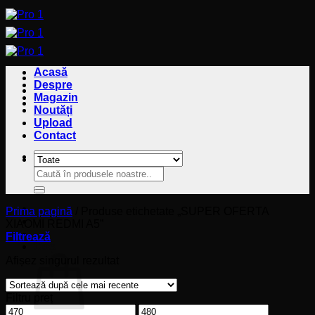
Sari
la
conținut
Acasă
Despre
Magazin
Noutăți
Upload
Contact
Caută
Caută
după:
după:
Prima pagină
/
Produse etichetate „SUPER OFERTA
XIAOMI REDMI A5”
Filtrează
Coș
Afișez singurul rezultat
Filtru preț
Preț
Preț