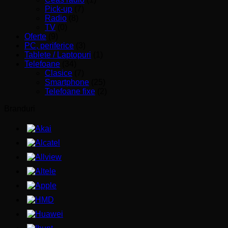
Pick-up
(7)
Radio
(8)
TV
(0)
Oferte
(9)
PC, periferice
(3)
Tablete / Laptopuri
(1)
Telefoane
(34)
Clasice
(7)
Smartphone
(25)
Telefoane fixe
(2)
Branduri