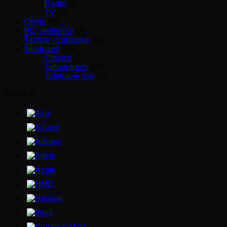
Radio
(8)
TV
(0)
Oferte
(9)
PC, periferice
(3)
Tablete / Laptopuri
(1)
Telefoane
(34)
Clasice
(7)
Smartphone
(25)
Telefoane fixe
(2)
Branduri