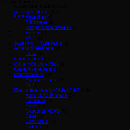
minim
maxim
Categorii produse
Nu ai niciun produs în coș.
Accesorii internet
(13)
Înapoi la magazin
Adaptoare
(3)
Plăci reţea
(1)
Range extender Wi-Fi
(1)
Router
(6)
Wi-Fi
(4)
Accesorii IT Multimedia
(4)
Accesorii telefoane
(2)
Huse
(1)
Camere video
(1)
Cd-uri / Casete / Stick
(1)
Ceasuri smartwatch
(1)
Electrocasnice
(1)
Automate cafea
(0)
Grill
(1)
Electronice / Audio / Video /Hi-Fi
(49)
Auto cd / Multimedia
(3)
Bluetooth
(0)
Boxe
(27)
Casetofon / DVD
(3)
Căşti
(1)
Ceas radio
(1)
Pick-up
(7)