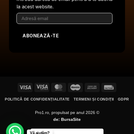
la acest website.
Adresă
email
ABONEAZĂ-TE
Visa
Visa
MasterCard
Maestro
Cash
Facture
Electron
On
POLITICĂ DE CONFIDENȚIALITATE
TERMENI ȘI CONDIȚII
GDPR
Delivery
Pro1.ro, propulsat pe anul 2026 ©
de:
BursaSite
Vă ajutăm?