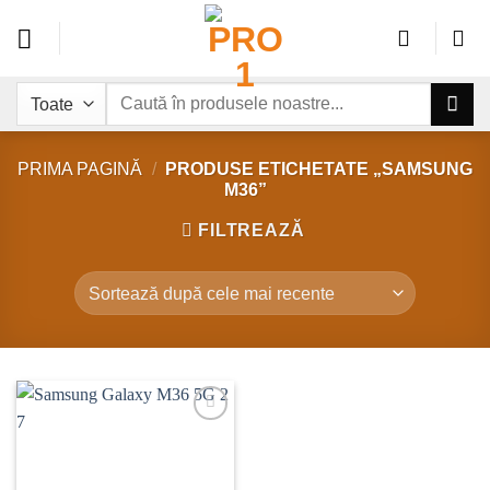
Sari
la
conținut
Caută
după:
PRIMA PAGINĂ
/
PRODUSE ETICHETATE „SAMSUNG
M36”
FILTREAZĂ
Add to
wishlist