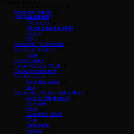
minim
maxim
Categorii produse
Nu ai niciun produs în coș.
Accesorii internet
(13)
Înapoi la magazin
Adaptoare
(3)
Plăci reţea
(1)
Range extender Wi-Fi
(1)
Router
(6)
Wi-Fi
(4)
Accesorii IT Multimedia
(4)
Accesorii telefoane
(2)
Huse
(1)
Camere video
(1)
Cd-uri / Casete / Stick
(1)
Ceasuri smartwatch
(1)
Electrocasnice
(1)
Automate cafea
(0)
Grill
(1)
Electronice / Audio / Video /Hi-Fi
(49)
Auto cd / Multimedia
(3)
Bluetooth
(0)
Boxe
(27)
Casetofon / DVD
(3)
Căşti
(1)
Ceas radio
(1)
Pick-up
(7)