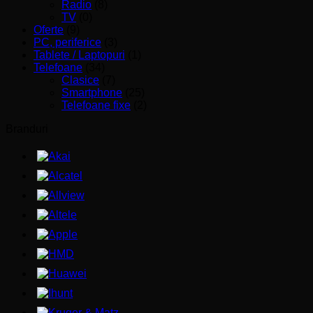
Radio
(8)
TV
(0)
Oferte
(9)
PC, periferice
(3)
Tablete / Laptopuri
(1)
Telefoane
(34)
Clasice
(7)
Smartphone
(25)
Telefoane fixe
(2)
Branduri