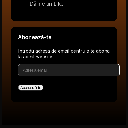
Dă-ne un Like
Abonează-te
Introdu adresa de email pentru a te abona
la acest website.
Adresă
email
Abonează-te
V