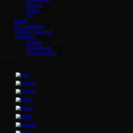
Pick-up
(7)
Radio
(8)
TV
(0)
Oferte
(9)
PC, periferice
(3)
Tablete / Laptopuri
(1)
Telefoane
(34)
Clasice
(7)
Smartphone
(25)
Telefoane fixe
(2)
Branduri