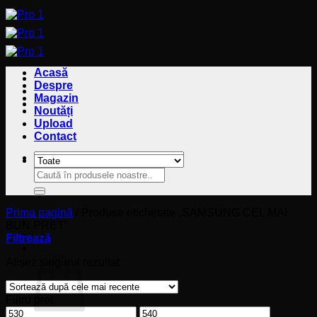
Sari
la
conținut
Acasă
Despre
Magazin
Noutăți
Upload
Contact
Caută
Caută
după:
după:
Prima pagină
/
Produse etichetate „SAMSUNG CEL MAI
BUN PRET”
Filtrează
Coș
Afișez singurul rezultat
Filtru preț
Preț
Preț