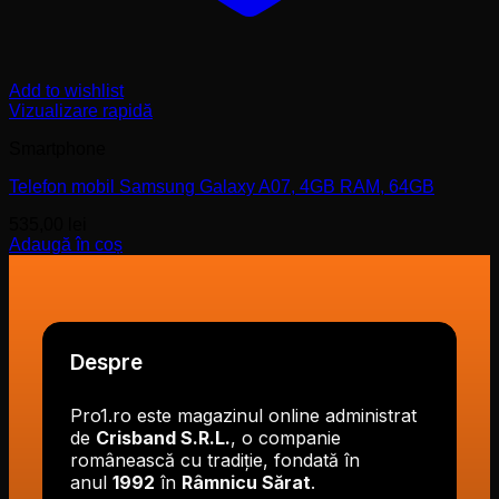
Add to wishlist
Vizualizare rapidă
Smartphone
Telefon mobil Samsung Galaxy A07, 4GB RAM, 64GB
535,00
lei
Adaugă în coș
Despre
Pro1.ro este magazinul online administrat
de
Crisband S.R.L.
, o companie
românească cu tradiție, fondată în
anul
1992
în
Râmnicu Sărat
.