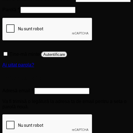
Obligatoriu
Parolă
*
Ține-mă minte
Autentificare
Ai uitat parola?
Înregistrare
Obligatoriu
Adresă email
*
Va fi trimisă o legătură la adresa ta de email pentru a seta o
parolă nouă.