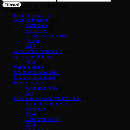
minim
maxim
Filtrează
Nu ai niciun produs în coș.
Categorii produse
Înapoi la magazin
Accesorii internet
(13)
Adaptoare
(3)
Plăci reţea
(1)
Range extender Wi-Fi
(1)
Router
(6)
Wi-Fi
(4)
Accesorii IT Multimedia
(4)
Accesorii telefoane
(2)
Huse
(1)
Camere video
(1)
Cd-uri / Casete / Stick
(1)
Ceasuri smartwatch
(1)
Electrocasnice
(1)
Automate cafea
(0)
Grill
(1)
Electronice / Audio / Video /Hi-Fi
(49)
Auto cd / Multimedia
(3)
Bluetooth
(0)
Boxe
(27)
Casetofon / DVD
(3)
Căşti
(1)
Ceas radio
(1)