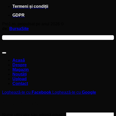
Termeni și condiții
GDPR
Pro1.ro, propulsat pe anul 2026 ©
de:
BursaSite
Acasă
Despre
Magazin
Noutăți
Upload
Contact
Loghează-te cu
Facebook
Loghează-te cu
Google
Autentificare
Obligatoriu
Nume utilizator sau adresă email
*