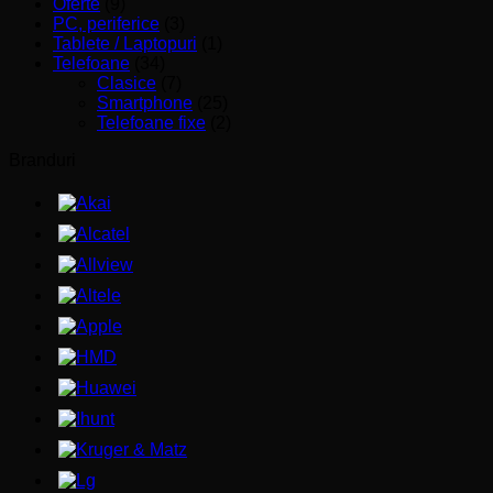
Oferte
(9)
PC, periferice
(3)
Tablete / Laptopuri
(1)
Telefoane
(34)
Clasice
(7)
Smartphone
(25)
Telefoane fixe
(2)
Branduri