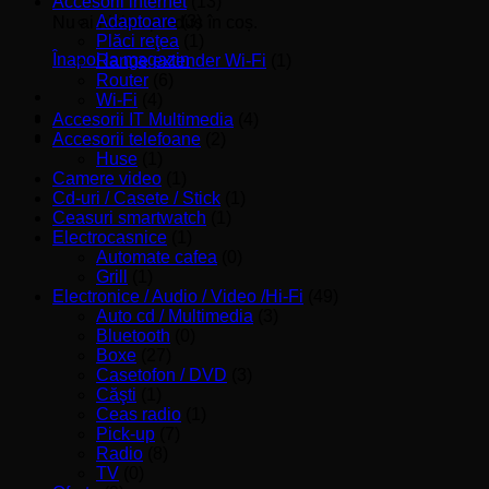
Accesorii internet
(13)
Adaptoare
(3)
Nu ai niciun produs în coș.
Plăci reţea
(1)
Înapoi la magazin
Range extender Wi-Fi
(1)
Router
(6)
Wi-Fi
(4)
Accesorii IT Multimedia
(4)
Accesorii telefoane
(2)
Huse
(1)
Camere video
(1)
Cd-uri / Casete / Stick
(1)
Ceasuri smartwatch
(1)
Electrocasnice
(1)
Automate cafea
(0)
Grill
(1)
Electronice / Audio / Video /Hi-Fi
(49)
Auto cd / Multimedia
(3)
Bluetooth
(0)
Boxe
(27)
Casetofon / DVD
(3)
Căşti
(1)
Ceas radio
(1)
Pick-up
(7)
Radio
(8)
TV
(0)