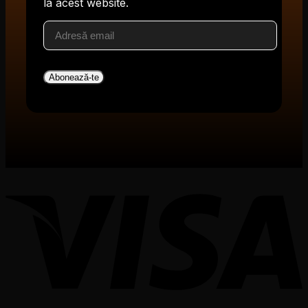
la acest website.
Adresă
email
Abonează-te
V