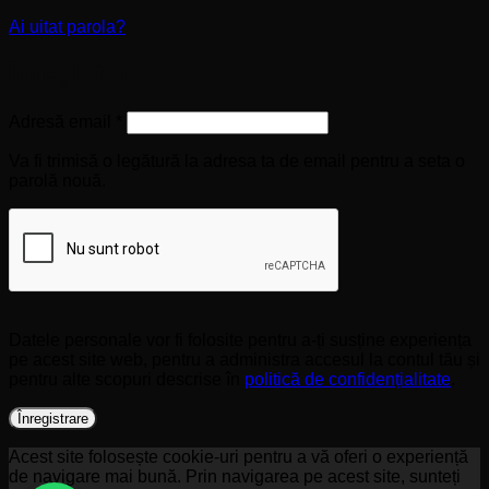
Ai uitat parola?
Înregistrare
Obligatoriu
Adresă email
*
Va fi trimisă o legătură la adresa ta de email pentru a seta o
parolă nouă.
Datele personale vor fi folosite pentru a-ți susține experiența
pe acest site web, pentru a administra accesul la contul tău și
pentru alte scopuri descrise în
politică de confidențialitate
.
Înregistrare
Acest site folosește cookie-uri pentru a vă oferi o experiență
de navigare mai bună. Prin navigarea pe acest site, sunteți