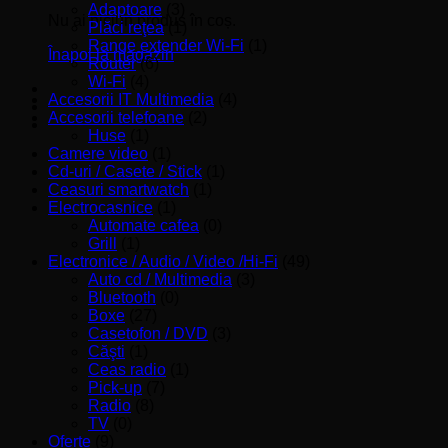
Adaptoare
(3)
Nu ai niciun produs în coș.
Plăci reţea
(1)
Range extender Wi-Fi
(1)
Înapoi la magazin
Router
(6)
Wi-Fi
(4)
Accesorii IT Multimedia
(4)
Accesorii telefoane
(2)
Huse
(1)
Camere video
(1)
Cd-uri / Casete / Stick
(1)
Ceasuri smartwatch
(1)
Electrocasnice
(1)
Automate cafea
(0)
Grill
(1)
Electronice / Audio / Video /Hi-Fi
(49)
Auto cd / Multimedia
(3)
Bluetooth
(0)
Boxe
(27)
Casetofon / DVD
(3)
Căşti
(1)
Ceas radio
(1)
Pick-up
(7)
Radio
(8)
TV
(0)
Oferte
(9)