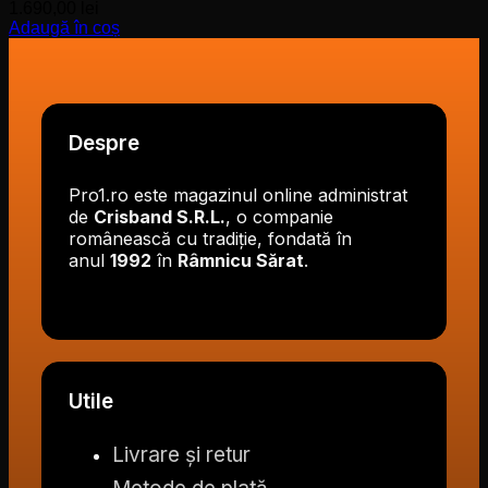
1.690,00
lei
Adaugă în coș
Despre
Pro1.ro este magazinul online administrat
de
Crisband S.R.L.
, o companie
românească cu tradiție, fondată în
anul
1992
în
Râmnicu Sărat
.
Utile
Livrare și retur