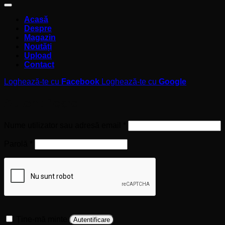
Acasă
Despre
Magazin
Noutăți
Upload
Contact
Loghează-te cu
Facebook
Loghează-te cu
Google
Autentificare
Obligatoriu
Nume utilizator sau adresă email
*
Obligatoriu
Parolă
*
Ține-mă minte
Autentificare