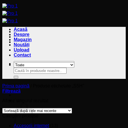
Sari
la
conținut
Acasă
Despre
Magazin
Noutăți
Upload
Contact
Caută
Caută
după:
după:
Prima pagină
/
Produse etichetate „S5H”
Filtrează
Coș
Afișez singurul rezultat
Categorii produse
Accesorii internet
(13)