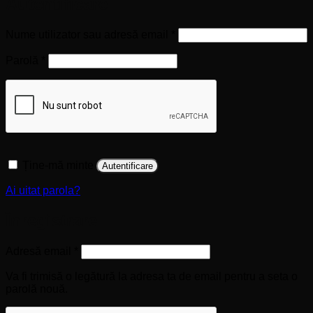
Autentificare
Obligatoriu
Nume utilizator sau adresă email
*
Obligatoriu
Parolă
*
Ține-mă minte
Autentificare
Ai uitat parola?
Înregistrare
Obligatoriu
Adresă email
*
Va fi trimisă o legătură la adresa ta de email pentru a seta o
parolă nouă.