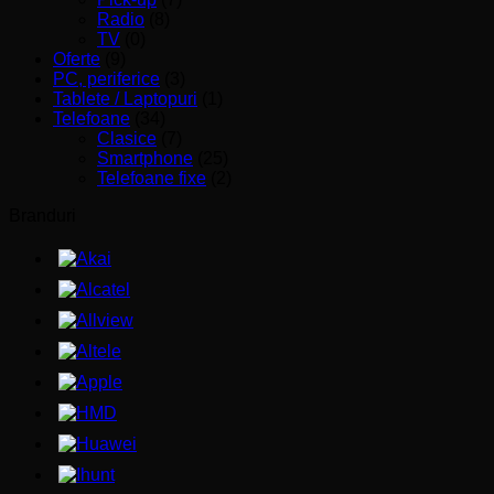
Radio
(8)
TV
(0)
Oferte
(9)
PC, periferice
(3)
Tablete / Laptopuri
(1)
Telefoane
(34)
Clasice
(7)
Smartphone
(25)
Telefoane fixe
(2)
Branduri