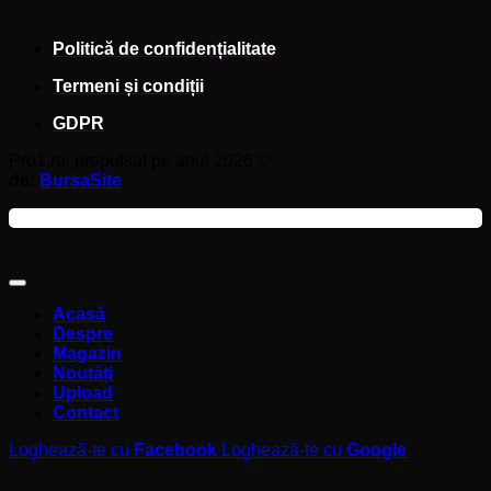
Politică de confidențialitate
Termeni și condiții
GDPR
Pro1.ro, propulsat pe anul 2026 ©
de:
BursaSite
Acasă
Despre
Magazin
Noutăți
Upload
Contact
Loghează-te cu
Facebook
Loghează-te cu
Google