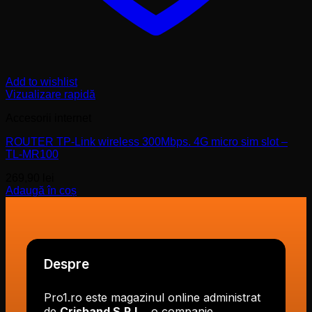
Add to wishlist
Vizualizare rapidă
Accesorii internet
ROUTER TP-Link wireless 300Mbps. 4G micro sim slot –
TL-MR100
269,90
lei
Adaugă în coș
Despre
Pro1.ro este magazinul online administrat
de
Crisband S.R.L.
, o companie