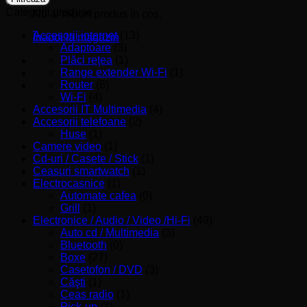
Categorii produse
Nu ai niciun produs în coș.
Accesorii internet
(13)
Înapoi la magazin
Adaptoare
(3)
Plăci reţea
(1)
Range extender Wi-Fi
(1)
Router
(6)
Wi-Fi
(4)
Accesorii IT Multimedia
(4)
Accesorii telefoane
(2)
Huse
(1)
Camere video
(1)
Cd-uri / Casete / Stick
(1)
Ceasuri smartwatch
(1)
Electrocasnice
(1)
Automate cafea
(0)
Grill
(1)
Electronice / Audio / Video /Hi-Fi
(49)
Auto cd / Multimedia
(3)
Bluetooth
(0)
Boxe
(27)
Casetofon / DVD
(3)
Căşti
(1)
Ceas radio
(1)
Pick-up
(7)