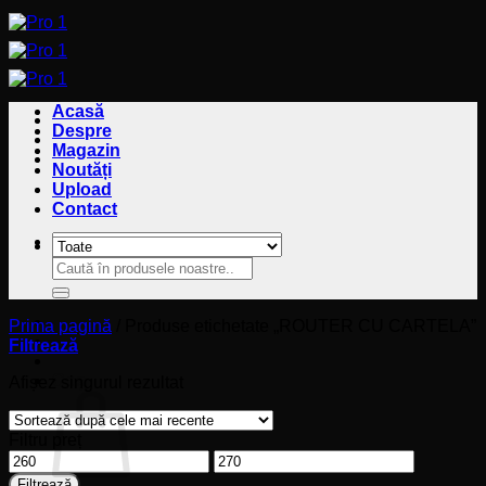
Sari
la
conținut
Acasă
Despre
Magazin
Noutăți
Upload
Contact
Caută
Caută
după:
după:
Prima pagină
/
Produse etichetate „ROUTER CU CARTELA”
Filtrează
Coș
Afișez singurul rezultat
Filtru preț
Preț
Preț
minim
maxim
Filtrează