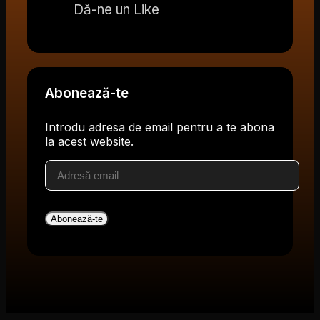
Dă-ne un Like
Abonează-te
Introdu adresa de email pentru a te abona
la acest website.
Adresă
email
Abonează-te
V