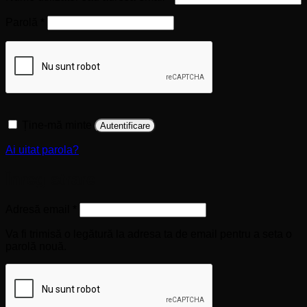
Obligatoriu
Parolă
*
Ține-mă minte
Autentificare
Ai uitat parola?
Înregistrare
Obligatoriu
Adresă email
*
Va fi trimisă o legătură la adresa ta de email pentru a seta o
parolă nouă.