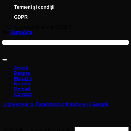
Termeni și condiții
GDPR
Pro1.ro, propulsat pe anul 2026 ©
de:
BursaSite
Acasă
Despre
Magazin
Noutăți
Upload
Contact
Loghează-te cu
Facebook
Loghează-te cu
Google
Autentificare
Obligatoriu
Nume utilizator sau adresă email
*