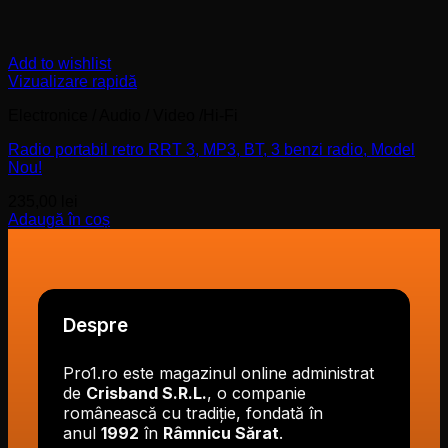
Add to wishlist
Vizualizare rapidă
Electronice / Audio / Video /Hi-Fi
Radio portabil retro RRT 3, MP3, BT, 3 benzi radio, Model
Nou!
235,00
lei
Adaugă în coș
Despre
Pro1.ro este magazinul online administrat
de
Crisband S.R.L.
, o companie
românească cu tradiție, fondată în
anul
1992
în
Râmnicu Sărat
.