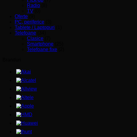
Radio
(8)
TV
(0)
Oferte
(9)
PC, periferice
(3)
Tablete / Laptopuri
(1)
Telefoane
(34)
Clasice
(7)
Smartphone
(25)
Telefoane fixe
(2)
Branduri