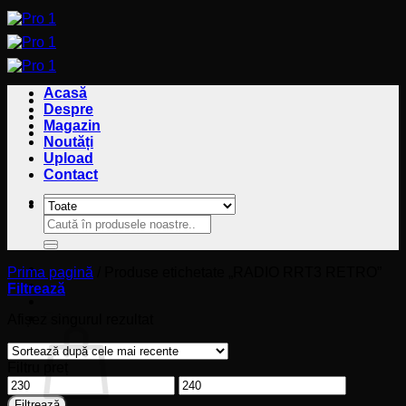
Sari
la
conținut
Acasă
Despre
Magazin
Noutăți
Upload
Contact
Caută
Caută
după:
după:
Prima pagină
/
Produse etichetate „RADIO RRT3 RETRO”
Filtrează
Coș
Afișez singurul rezultat
Filtru preț
Preț
Preț
minim
maxim
Filtrează