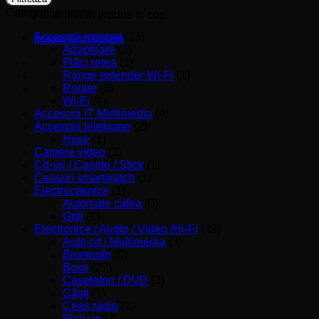
Categorii produse
Nu ai niciun produs în coș.
Accesorii internet
(13)
Înapoi la magazin
Adaptoare
(3)
Plăci reţea
(1)
Range extender Wi-Fi
(1)
Router
(6)
Wi-Fi
(4)
Accesorii IT Multimedia
(4)
Accesorii telefoane
(2)
Huse
(1)
Camere video
(1)
Cd-uri / Casete / Stick
(1)
Ceasuri smartwatch
(1)
Electrocasnice
(1)
Automate cafea
(0)
Grill
(1)
Electronice / Audio / Video /Hi-Fi
(49)
Auto cd / Multimedia
(3)
Bluetooth
(0)
Boxe
(27)
Casetofon / DVD
(3)
Căşti
(1)
Ceas radio
(1)
Pick-up
(7)